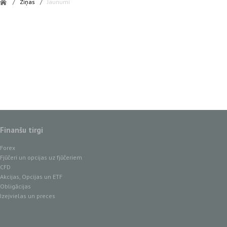
/
Ziņas
/
Jaunumi
Finanšu tirgi
Forex
Fjūčeri un opcijas uz fjūčeriem
CFD
Akcijas, Opcijas un ETF
Obligācijas
Izejvielas un preces