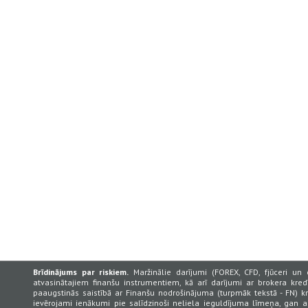
Brīdinājums par riskiem.
Maržinālie darījumi (FOREX, CFD, fjūceri un 
atvasinātajiem finanšu instrumentiem, kā arī darījumi ar brokera kredī
paaugstinās saistībā ar Finanšu nodrošinājuma (turpmāk tekstā - FN) k
ievērojami ienākumi pie salīdzinoši neliela ieguldījuma līmeņa, gan