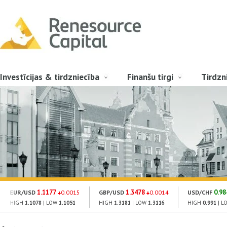
Investīcijas & tirdzniecība
Finanšu tirgi
Tirdzn
1.1177
1.3478
0.98
EUR/USD
0.0015
GBP/USD
0.0014
USD/CHF
HIGH
1.1078
| LOW
1.1051
HIGH
1.3181
| LOW
1.3116
HIGH
0.991
| L