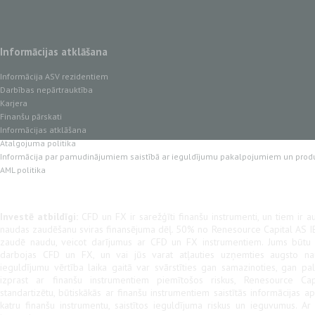
Informācijas atklāšana
Informācija ASV rezidentiem
Darbības nepārtrauktība
Karjera
Finanšu pārskati
Informācijas atklāšana
Atalgojuma politika
Informācija par pamudinājumiem saistībā ar ieguldījumu pakalpojumiem un prod
AML politika
Investē atbildīgi:
CFD un FX ir sarežģīti finanšu instrumenti, un tiem ir au
naudas zaudēšanu sviras finansējuma dēļ. 50% no Renesource Capital AS IB
zaudē naudu, veicot darījumus ar CFD un FX instrumentiem. Jums būtu jā
darbojas CFD un FX, un vai jūs varat atļauties uzņemties augsto na
ieguldījumu vērtība laika gaitā var svārstīties gan samazinoties, gan pal
izprast ar finanšu instrumentiem piemītošos riskus, Renesource Cap
standartizētu, būtiskākās ar finanšu instrumentiem saistītās informācijas a
katru finanšu instrumentu, saistītos ieguldījuma riskus un ieguvumus. A