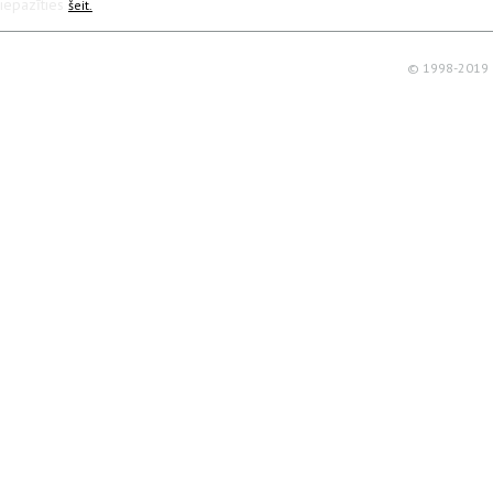
iepazīties
šeit.
© 1998-2019 R