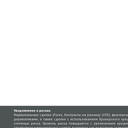
Уведомление о рисках.
Маржинальные сделки (Forex, Контракты на разницу (CFD), фьючерс
деривативами, а также сделки с использованием брокерского кред
степенью риска. Уровень риска повышается с увеличением кредит
заключения маржинальных сделок возможно как получение сравнит