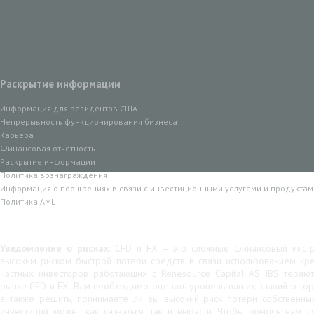
Раскрытие информации
Информация для резидентов США
Непрерывность функционирования бизнеса
Карьера
Финансовая отчетность
Раскрытие информации
Политика вознаграждения
Информация о поощрениях в связи с инвестиционными услугами и продуктам
Политика AML
Уведомление о рисках:
CFD и FX – это сложные финансовый инстр
высоким риском быстрой потери средств в связи использованием кр
частных инвесторов работающих с Renesource Capital AS IBS теряю
рынке CFD и FX. Вам необходимо оценить уровень ваших знаний о тор
а также решить, принимаете ли вы высокий риск потери собственны
инвестиций может как снизиться, так и вырасти. Чтобы помочь вам 