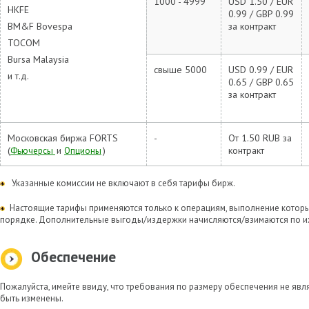
1000 - 4999
USD 1.50 / EUR
HKFE
0.99 / GBP 0.99
BM&F Bovespa
за контракт
TOCOM
Bursa Malaysia
свыше 5000
USD 0.99 / EUR
и т.д.
0.65 / GBP 0.65
за контракт
Московская биржа FORTS
-
От 1.50 RUB за
(
и
)
контракт
Фьючерсы
Опционы
Указанные комиссии не включают в себя тарифы бирж.
Настоящие тарифы применяются только к операциям, выполнение котор
порядке. Дополнительные выгоды/издержки начисляются/взимаются по их
Обеспечение
Пожалуйста, имейте ввиду, что требования по размеру обеспечения не яв
быть изменены.