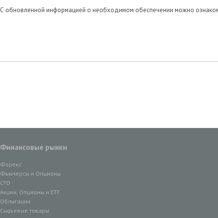
С обновленной информацией о необходимом обеспечении можно ознакоми
Финансовые рынки
Форекс
Фьючерсы и Опционы
CFD
Акции, Опционы и ETF
Облигации
Сырьевые товары