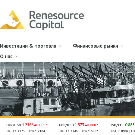
Инвестиции & торговля
Финансовые рынки
О нас
1.2166
1.373
0.885
EUR/USD
0.0063
GBP/USD
0.0082
USD/CHF
HIGH
1.2173
| LOW
1.2104
HIGH
1.3746
| LOW
1.3652
HIGH
0.8902
| L