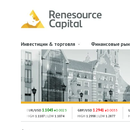
Инвестиции & торговля
Финансовые рын
1.1045
1.2941
EUR/USD
0.0023
GBP/USD
0.0033
HIGH
1.1107
| LOW
1.1074
HIGH
1.2998
| LOW
1.2877