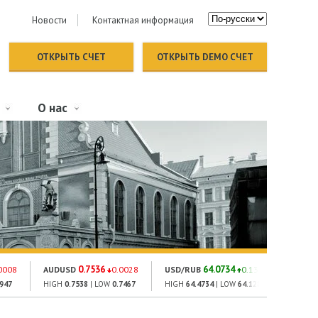
Новости
Контактная информация
ОТКРЫТЬ СЧЕТ
ОТКРЫТЬ DEMO СЧЕТ
О нас
0.7536
64.0734
0008
AUDUSD
0.0028
USD/RUB
0.1385
GOLD
2947
HIGH
0.7538
| LOW
0.7467
HIGH
64.4734
| LOW
64.1284
HIGH