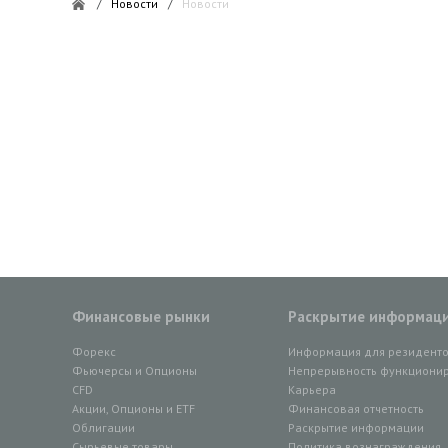
/
Новости
/
Новости
Финансовые рынки
Раскрытие информац
Форекс
Информация для резидент
Фьючерсы и Опционы
Непрерывность функционир
CFD
Карьера
Акции, Опционы и ETF
Финансовая отчетность
Облигации
Раскрытие информации
Сырьевые товары
Политика вознаграждения