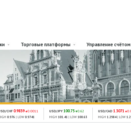
ки
Торговые платформы
Управление счётом
0.9839
100.75
1.3071
USD/CHF
0.0011
USD/JPY
0.62
USD/CAD
0.
HIGH
0.976
| LOW
0.9741
HIGH
101.41
| LOW
100.63
HIGH
1.2984
| LOW
1.