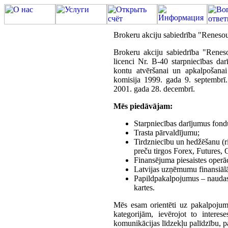
Brokeru akciju sabiedrība "Renesou
Brokeru akciju sabiedrība "Reneso
licenci Nr. B-40 starpniecības dar
kontu atvēršanai un apkalpošanai
komisija 1999. gada 9. septembr
2001. gada 28. decembrī.
Mēs piedāvājam:
Starpniecības darījumus fondu
Trasta pārvaldījumu;
Tirdzniecību un hedžēšanu (ri
preču tirgos Forex, Futures, 
Finansējuma piesaistes operāc
Latvijas uzņēmumu finansiālā 
Papildpakalpojumus – nauda
kartes.
Mēs esam orientēti uz pakalpojum
kategorijām, ievērojot to intere
komunikācijas līdzekļu palīdzību, pa