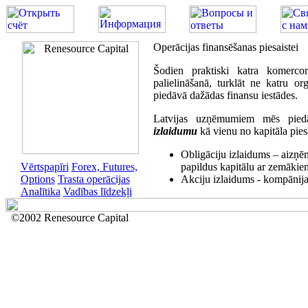
Operācijas finansēšanas piesaistei
Šodien praktiski katra komercor
palielināšanā, turklāt ne katru or
piedāvā dažādas finansu iestādes.
Latvijas uzņēmumiem mēs pied
izlaidumu
kā vienu no kapitāla pies
Obligāciju izlaidums – aizņ
Vērtspapīri
Forex, Futures,
papildus kapitālu ar zemāki
Options
Trasta operācijas
Akciju izlaidums - kompānijas
Analītika
Vadības līdzekļi
©2002 Renesource Capital