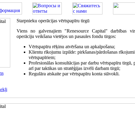
Starpnieku operācijas vērtspapīru tirgū
Viens no galvenajiem "Renesource Capital" darbības vir
operāciju veikšana vietējos un pasaules fondu tirgos:
Vērtspapīru rēķinu atvēršana un apkalpošana;
Klientu rīkojumu izpilde: pirkšanas/pārdošanas rīkojumi 
vērtspapīriem;
Profesionālas konsultācijas par darbu vērtspapīru tirgū, p
arī par taktikas un stratēģijas izvēli darbam tirgū;
ns
Regulāra atskaite par vērtspapīru konta stāvokli.
ekļi
tal