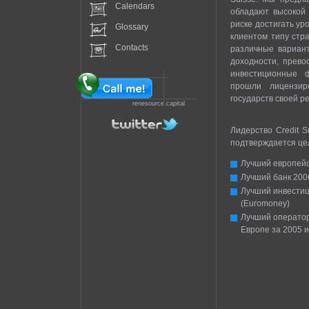
Calendars
обладают высокой
риске достигать ур
Glossary
клиентом типу стр
Contacts
различные вариант
доходности, прево
инвестиционные ф
прошли лицензир
государств своей р
renesource.capital
Лидерство Credit S
подтверждается цел
Лучший европейск
Лучший банк 2006
Лучший инвестиц
(Euromoney)
Лучший оператор
Европе за 2005 и