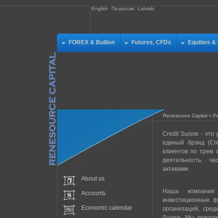
English
По-русски
Latviski
FOREX & Bullion
Futures, CFDs
Equities &
Renesource Capital
»
F
Credit Suisse - э
единый брэнд (Cr
клиентов по трем 
деятельность, ч
активами.
About us
Наша компания
Accounts
инвестиционные ф
Economic calendar
организаций, сред
Suisse. Мы предла