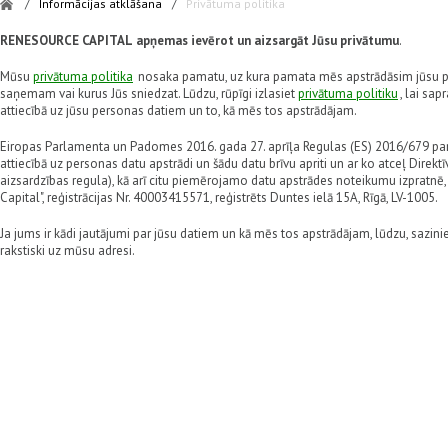
/
Informācijas atklāšana
/
Privātuma politika
RENESOURCE CAPITAL
apņemas ievērot un aizsargāt Jūsu privātumu
.
Mūsu
privātuma politika
nosaka pamatu, uz kura pamata mēs apstrādāsim jūsu p
saņemam vai kurus Jūs sniedzat. Lūdzu, rūpīgi izlasiet
privātuma politiku
, lai sa
attiecībā uz jūsu personas datiem un to, kā mēs tos apstrādājam.
Eiropas Parlamenta un Padomes 2016. gada 27. aprīļa Regulas (ES) 2016/679 par 
attiecībā uz personas datu apstrādi un šādu datu brīvu apriti un ar ko atceļ Direkt
aizsardzības regula), kā arī citu piemērojamo datu apstrādes noteikumu izpratnē, 
Capital", reģistrācijas Nr. 40003415571, reģistrēts Duntes ielā 15A, Rīgā, LV-1005.
Ja jums ir kādi jautājumi par jūsu datiem un kā mēs tos apstrādājam, lūdzu, sazi
rakstiski uz mūsu adresi.