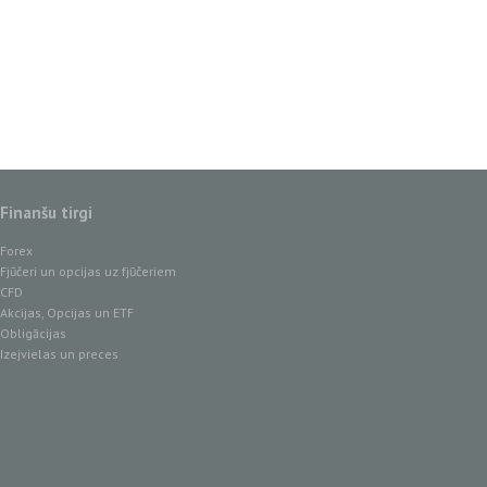
Finanšu tirgi
Forex
Fjūčeri un opcijas uz fjūčeriem
CFD
Akcijas, Opcijas un ETF
Obligācijas
Izejvielas un preces