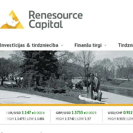
Investīcijas & tirdzniecība
Finanšu tirgi
Tirdzn
1.147
1.3735
0.911
EUR/USD
0.0026
GBP/USD
0.0025
USD/CHF
HIGH
1.1475
| LOW
1.1436
HIGH
1.3742
| LOW
1.37
HIGH
0.915
| LO