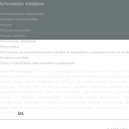
Informācijas atklāšana
Informācija ASV rezidentiem
Darbības nepārtrauktība
Karjera
Atalgojuma politika
Finanšu pārskati
Informācijas atklāšana
AML politika
Informācija par pamudinājumiem saistībā ar ieguldījumu pakalpojumiem un prod
Privātuma politika
Zvanu ierakstīšanas datu apstrādes paziņojums
Investē atbildīgi:
CFD un FX ir sarežģīti finanšu instrumenti, un tiem ir au
naudas zaudēšanu sviras finansējuma dēļ. 68% no Renesource Capital AS IB
zaudē naudu, veicot darījumus ar CFD un FX instrumentiem. Jums būtu jā
darbojas CFD un FX, un vai jūs varat atļauties uzņemties augsto na
ieguldījumu vērtība laika gaitā var svārstīties gan samazinoties, gan pal
izprast ar finanšu instrumentiem piemītošos riskus, Renesource Cap
standartizētu, būtiskākās ar finanšu instrumentiem saistītās informācijas a
katru finanšu instrumentu, saistītos ieguldījuma riskus un ieguvumus. A
iepazīties
šeit.