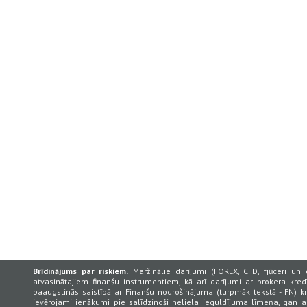
Brīdinājums par riskiem.
Maržinālie darījumi (FOREX, CFD, fjūceri un 
atvasinātajiem finanšu instrumentiem, kā arī darījumi ar brokera kredī
paaugstinās saistībā ar Finanšu nodrošinājuma (turpmāk tekstā - FN) k
ievērojami ienākumi pie salīdzinoši neliela ieguldījuma līmeņa, gan