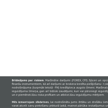
Brīdinājums par riskiem.
Maržinālie darījumi (FOREX, CFD, fjūceri un opci
finanšu instrumentiem, kā arī darījumi ar brokera kredīta piešķiršanu - t.s
nodrošinājuma (turpmāk tekstā - FN) kredītpleca augsto līmeni. Maržinal
ieguldījuma līmeņa, gan arī būtiski zaudējumi, kuri var pārsniegt iegul
un ir piemēroti Jūsu riska profilam un atbilst Jūsu ieguldījumu mērķiem.
Mēs izmantojam sīkdatnes
, lai nodrošinātu jums ērtāku un drošāku lieto
varat atcelt savu piekrišanu jebkurā laikā, mainot pārlūka iestatījumus 