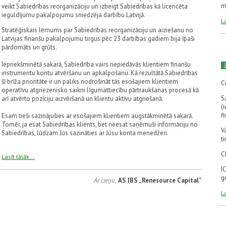
m
veikt Sabiedrības reorganizāciju un izbeigt Sabiedrības kā licencēta
ieguldījumu pakalpojumu sniedzēja darbību Latvijā.
La
Stratēģiskais lēmums par Sabiedrības reorganizāciju un aiziešanu no
Latvijas finanšu pakalpojumu tirgus pēc 23 darbības gadiem bija īpaši
pārdomāts un grūts.
Iepriekšminētā sakarā, Sabiedrība vairs nepiedāvās klientiem finanšu
instrumentu kontu atvēršanu un apkalpošanu. Kā rezultātā Sabiedrības
šī brīža prioritāte ir un paliks nodrošināt tās esošajiem klientiem
C
operatīvu atgriezenisko saikni līgumattiecību pārtraukšanas procesā kā
S
arī atvērto pozīciju aizvēršanā un klientu aktīvu atgriešanā.
(
f
Esam tieši sazinājušies ar esošajiem klientiem augstākminētā sakarā.
Tomēr, ja esat Sabiedrības klients, bet neesat saņēmuši informāciju no
V
Sabiedrības, lūdzam Jūs sazināties ar Jūsu konta menedžeri.
t
C
Lasīt tālāk...
I
g
Ar cieņu,
AS IBS „Renesource Capital”
La