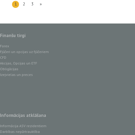
1
2
3
»
Finanšu tirgi
Forex
Fjūčeri un opcijas uz fjūčeriem
CFD
Akcijas, Opcijas un ETF
Obligācijas
Izejvielas un preces
Informācijas atklāšana
Informācija ASV rezidentiem
Darbības nepārtrauktība