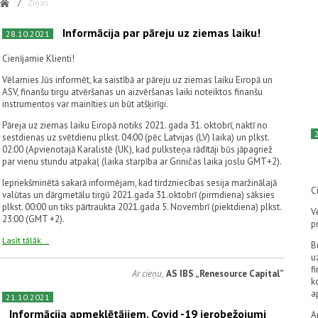
/
Ziņas
Informācija par pāreju uz ziemas laiku!
28.10.2021
Cienījamie Klienti!
Vēlamies Jūs informēt, ka saistībā ar pāreju uz ziemas laiku Eiropā un
ASV, finanšu tirgu atvēršanas un aizvēršanas laiki noteiktos finanšu
instrumentos var mainīties un būt atšķirīgi.
Pāreja uz ziemas laiku Eiropā notiks 2021. gada 31. oktobrī, naktī no
sestdienas uz svētdienu plkst. 04:00 (pēc Latvijas (LV) laika) un plkst.
02:00 (Apvienotajā Karalistē (UK), kad pulksteņa rādītāji būs jāpagriež
par vienu stundu atpakaļ (laika starpība ar Griničas laika joslu GMT+2).
Iepriekšminētā sakarā informējam, kad tirdzniecības sesija maržinālajā
C
valūtas un dārgmetālu tirgū 2021.gada 31.oktobrī (pirmdiena) sāksies
plkst. 00:00 un tiks pārtraukta 2021.gada 5. Novembrī (piektdiena) plkst.
V
23:00 (GMT +2).
p
Lasīt tālāk...
B
u
f
Ar cieņu,
AS IBS „Renesource Capital”
k
a
21.10.2021
Informācija apmeklētājiem. Covid -19 ierobežojumi
A