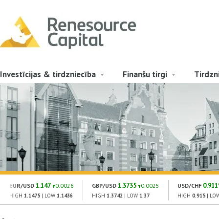
Investīcijas & tirdzniecība
Finanšu tirgi
Tirdzn
1.147
1.3735
0.911
EUR/USD
0.0026
GBP/USD
0.0025
USD/CHF
HIGH
1.1475
| LOW
1.1436
HIGH
1.3742
| LOW
1.37
HIGH
0.915
| LO