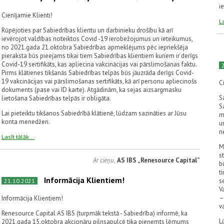
i
Cienījamie Klienti!
La
Rūpējoties par Sabiedrības klientu un darbinieku drošību kā arī
ievērojot valdības noteiktos Covid -19 ierobežojumus un ieteikumus,
no 2021.gada 21.oktobra Sabiedrības apmeklējums pēc iepriekšēja
pieraksta būs pieejams tikai tiem Sabiedrības klientiem kuriem ir derīgs
Covid-19 sertifikāts, kas apliecina vakcinācijas vai pārslimošanas faktu.
Pirms klātienes tikšanās Sabiedrības telpās būs jāuzrāda derīgs Covid-
19 vakcinācijas vai pārslimošanas sertifikāts, kā arī personu apliecinošs
C
dokuments (pase vai ID karte). Atgādinām, ka sejas aizsargmasku
S
lietošana Sabiedrības telpās ir obligāta.
S
Lai pieteiktu tikšanos Sabiedrībā klātienē, lūdzam sazināties ar Jūsu
m
konta menedžeri.
u
n
Lasīt tālāk...
M
s
Ar cieņu,
AS IBS „Renesource Capital”
b
t
Informācija Klientiem!
s
21.10.2021
V
–
Informācija Klientiem!
v
Renesource Capital AS IBS (turpmāk tekstā - Sabiedrība) informē, ka
L
2021.gada 15.oktobra akcionāru pilnsapulcē tika pieņemts lēmums