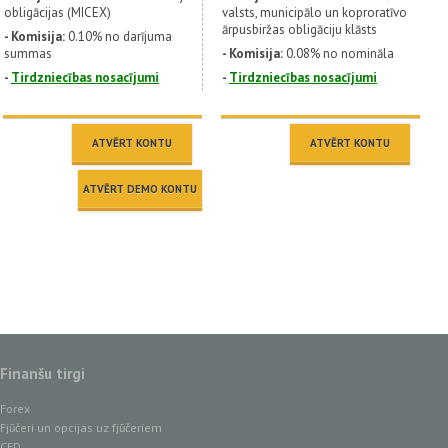
obligācijas (MICEX)
valsts, municipālo un koproratīvo
ārpusbiržas obligāciju klāsts
- Komisija:
0.10% no darījuma
summas
- Komisija:
0.08% no nomināla
-
Tirdzniecības nosacījumi
-
Тirdzniecības nosacījumi
ATVĒRT KONTU
ATVĒRT KONTU
ATVĒRT DEMO KONTU
Finanšu tirgi
Forex
Fjūčeri un opcijas uz fjūčeriem
CFD