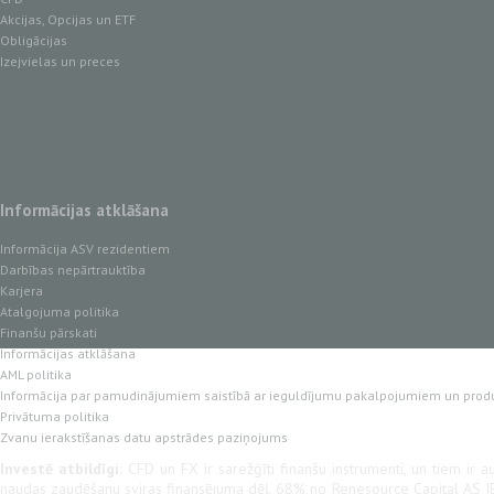
Akcijas, Opcijas un ETF
Obligācijas
Izejvielas un preces
Informācijas atklāšana
Informācija ASV rezidentiem
Darbības nepārtrauktība
Karjera
Atalgojuma politika
Finanšu pārskati
Informācijas atklāšana
AML politika
Informācija par pamudinājumiem saistībā ar ieguldījumu pakalpojumiem un prod
Privātuma politika
Zvanu ierakstīšanas datu apstrādes paziņojums
Investē atbildīgi:
CFD un FX ir sarežģīti finanšu instrumenti, un tiem ir au
naudas zaudēšanu sviras finansējuma dēļ. 68% no Renesource Capital AS IB