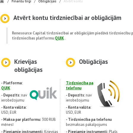
/
Finanšu tirgi
/
Obligācijas
/
Atvērt kontu
Atvērt kontu tirdzniecībai ar obligācijām
Renesource Capital tirdzniecībai ar obligācijām piedāvā tirdzniecību p
tirdzniecības platformu
QUIK
.
Krievijas
Obligācijas
obligācijas
- Platforma:
Tirdzniecība pa
QUIK
telefonu
- Depozīts:
nav
- Depozīts:
nav
ierobežojumu
ierobežojumu
- Konta valūta:
- Konta valūta:
USD, EUR
USD, EUR
- Maksa par platformu:
300 RUB
- Tirdzniecība pa telefonu
mēnesī
bezmaksas pakalpojums
- Pieejamie instrumenti:
Krievijas
- Pieejamie instrumenti:
Plašs