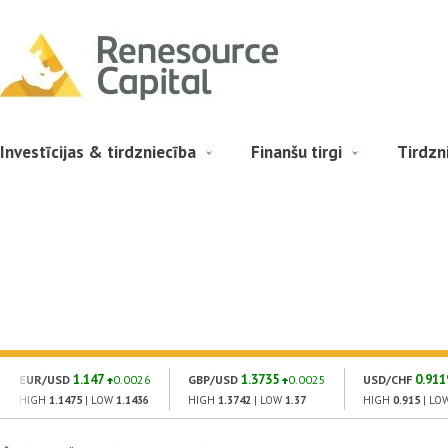
Investīcijas & tirdzniecība
Finanšu tirgi
Tirdzn
1.147
1.3735
0.911
EUR/USD
0.0026
GBP/USD
0.0025
USD/CHF
HIGH
1.1475
| LOW
1.1436
HIGH
1.3742
| LOW
1.37
HIGH
0.915
| LO