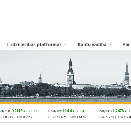
Tirdzniecības platformas
Kontu vadība
Par
0.9119
114.4
1.2478
SD/CHF
-0.0022
USD/JPY
-0.0019
USD/CAD
-0
IGH
0.915
| LOW
0.9117
HIGH
114.71
| LOW
114.36
HIGH
1.251
| LOW
1.24