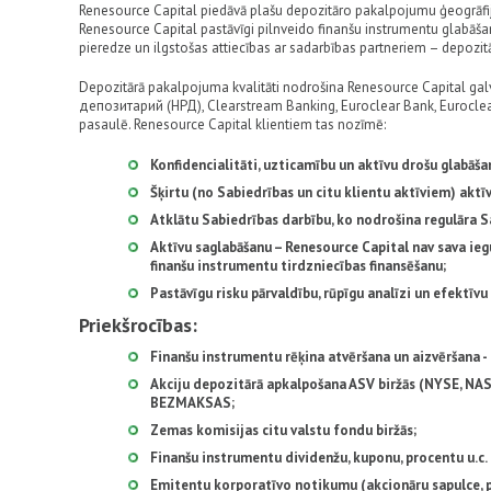
Renesource Capital piedāvā plašu depozitāro pakalpojumu ģeogrāfiju –
Renesource Capital pastāvīgi pilnveido finanšu instrumentu glabāša
pieredze un ilgstošas attiecības ar sadarbības partneriem – depozitā
Depozitārā pakalpojuma kvalitāti nodrošina Renesource Capital 
депозитарий (НРД), Clearstream Banking, Euroclear Bank, Euroclear U
pasaulē. Renesource Capital klientiem tas nozīmē:
Konfidencialitāti, uzticamību un aktīvu drošu glabāša
Šķirtu (no Sabiedrības un citu klientu aktīviem) aktī
Atklātu Sabiedrības darbību, ko nodrošina regulāra Sa
Aktīvu saglabāšanu – Renesource Capital nav sava ieg
finanšu instrumentu tirdzniecības finansēšanu;
Pastāvīgu risku pārvaldību, rūpīgu analīzi un efektīv
Priekšrocības:
Finanšu instrumentu rēķina atvēršana un aizvēršana
Akciju depozitārā apkalpošana ASV biržās (NYSE, NAS
BEZMAKSAS;
Zemas komisijas citu valstu fondu biržās;
Finanšu instrumentu dividenžu, kuponu, procentu u.c
Emitentu korporatīvo notikumu (akcionāru sapulce, pārp