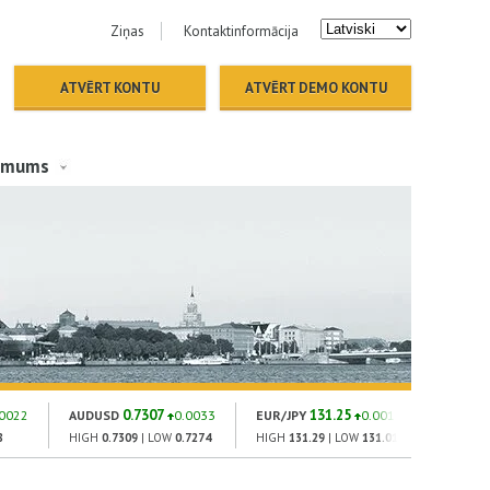
Ziņas
Kontaktinformācija
ATVĒRT KONTU
ATVĒRT DEMO KONTU
 mums
0.7307
131.25
1
.0022
AUDUSD
0.0033
EUR/JPY
0.001
GOLD
8
HIGH
0.7309
| LOW
0.7274
HIGH
131.29
| LOW
131.01
HIGH
182