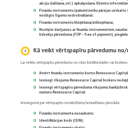
akciju dalīšana, utt.) apkalpošana. Klientu informēša
Finanšu instrumentu īpašumtiesību pārejas uzskaite. 
noslēgto līgumu nodrošināšanai;
Finanšu instrumentu bloķēšana/atbloķēšana;
Norēķini darījumos ar finanšu instrumentiem, naudas 
līdzekļu pārveduma (FOP – free of payment), piegāde
Kā veikt vērtspapīru pārvedumu no/
Lai veiktu vērtspapīru pārvedumu no citas kredītiestādes vai broker
Atvērt finanšu instrumentu kontu Renesource Capital
Iesniegt rīkojumu Renesource Capital brokeru nodaļā 
Iesniegt vērtspapīru pārveduma rīkojumu bankā/broke
numuru Renesource Capital;
Iesniegumā par vērtspapīru norakstīšanu/ieskaitīšanu jānorāda:
Finanšu instrumenta nosaukums;
Identifikācijas kods (ISIN);
Finanšu instrumentu skaits;