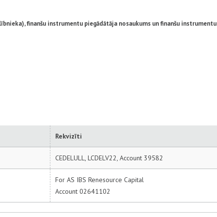
ībnieka), finanšu instrumentu piegādātāja nosaukums un finanšu instrumentu 
Rekvizīti
CEDELULL, LCDELV22, Account 39582
For AS IBS Renesource Capital
Account 02641102