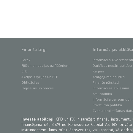
Finanšu tirgi
Informācijas atklāš
Forex
Informācija ASV reziden
Fjūčeri un opcijas uz fjūčeriem
Darbības nepārtrauktība
CFD
Karjera
Akcijas, Opcijas un ETF
Atalgojuma politika
Obligācijas
Finanšu pārskati
Izejvielas un preces
Informācijas atklāšana
AML politika
Informācija par pamudin
Privātuma politika
Zvanu ierakstīšanas dat
Investē atbildīgi:
CFD un FX ir sarežģīti finanšu instrumenti, 
finansējuma dēļ. 68% no Renesource Capital AS IBS privāto
instrumentiem. Jums būtu jāapsver tas, vai izprotat, kā darb