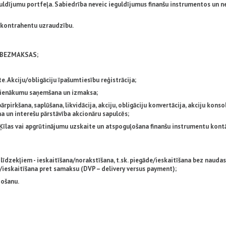
uldījumu portfeļa. Sabiedrība neveic ieguldījumus finanšu instrumentos un n
u kontrahentu uzraudzību.
 - BEZMAKSAS;
. Akciju/obligāciju īpašumtiesību reģistrācija;
. ienākumu saņemšana un izmaksa;
irkšana, saplūšana, likvidācija, akciju, obligāciju konvertācija, akciju konsol
na un interešu pārstāvība akcionāru sapulcēs;
Ķīlas vai apgrūtinājumu uzskaite un atspoguļošana finanšu instrumentu kont
līdzekļiem - ieskaitīšana/norakstīšana, t.sk. piegāde/ieskaitīšana bez naudas
/ieskaitīšana pret samaksu (DVP – delivery versus payment);
došanu.