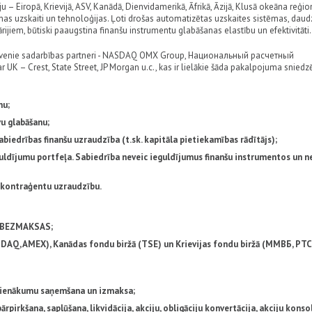
 Eiropā, Krievijā, ASV, Kanādā, Dienvidamerikā, Āfrikā, Āzijā, Klusā okeāna reģio
nas uzskaiti un tehnoloģijas. Ļoti drošas automatizētas uzskaites sistēmas, dau
rijiem, būtiski paaugstina finanšu instrumentu glabāšanas elastību un efektivitāti.
galvenie sadarbības partneri - NASDAQ OMX Group, Национальный расчетный
K – Crest, State Street, JP Morgan u.c., kas ir lielākie šāda pakalpojuma sniedzē
nu;
vu glabāšanu;
biedrības finanšu uzraudzība (t.sk. kapitāla pietiekamības rādītājs);
uldījumu portfeļa. Sabiedrība neveic ieguldījumus finanšu instrumentos un n
u kontraģentu uzraudzību.
 - BEZMAKSAS;
DAQ, AMEX), Kanādas fondu biržā (TSE) un Krievijas fondu biržā (ММВБ, РТС)
. ienākumu saņemšana un izmaksa;
irkšana, saplūšana, likvidācija, akciju, obligāciju konvertācija, akciju konsol