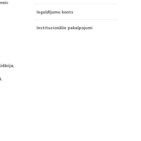
eveic
Ieguldījumu konts
Institucionālie pakalpojumi
idācija,
ā,