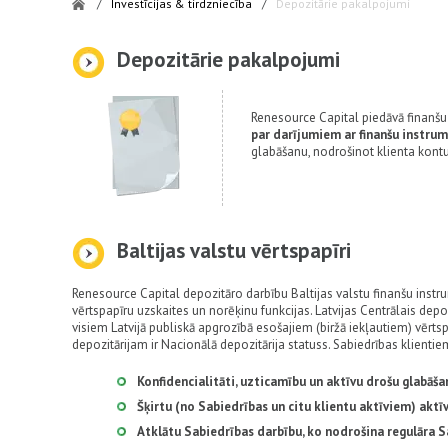
/
Investīcijas & tirdzniecība
/
Depozitārie pakalpojumi
Depozitārie pakalpojumi
Renesource Capital piedāvā finanš
par darījumiem ar finanšu instru
glabāšanu, nodrošinot klienta kontu
Baltijas valstu vērtspapīri
Renesource Capital depozitāro darbību Baltijas valstu finanšu instr
vērtspapīru uzskaites un norēķinu funkcijas. Latvijas Centrālais depo
visiem Latvijā publiskā apgrozībā esošajiem (biržā iekļautiem) vērtspa
depozitārijam ir Nacionālā depozitārija statuss. Sabiedrības klienti
Konfidencialitāti, uzticamību un aktīvu drošu glabāša
Šķirtu (no Sabiedrības un citu klientu aktīviem) aktī
Atklātu Sabiedrības darbību, ko nodrošina regulāra Sa