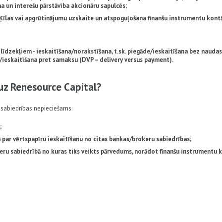
na un interešu pārstāvība akcionāru sapulcēs;
Ķīlas vai apgrūtinājumu uzskaite un atspoguļošana finanšu instrumentu kont
līdzekļiem - ieskaitīšana/norakstīšana, t.sk. piegāde/ieskaitīšana bez naudas
/ieskaitīšana pret samaksu (DVP – delivery versus payment).
uz Renesource Capital?
u sabiedrības nepieciešams:
;
par vērtspapīru ieskaitīšanu no citas bankas/brokeru sabiedrības;
ru sabiedrībā no kuras tiks veikts pārvedums, norādot finanšu instrumentu 