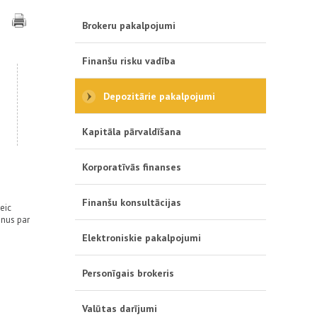
Brokeru pakalpojumi
Finanšu risku vadība
Depozitārie pakalpojumi
Kapitāla pārvaldīšana
Korporatīvās finanses
Finanšu konsultācijas
eic
inus par
Elektroniskie pakalpojumi
Personīgais brokeris
Valūtas darījumi