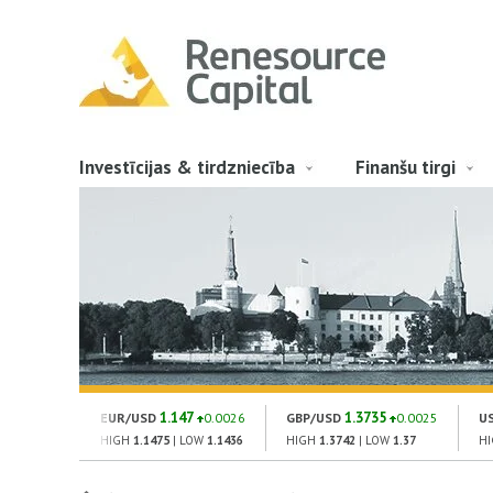
Investīcijas & tirdzniecība
Finanšu tirgi
1.147
1.3735
EUR/USD
0.0026
GBP/USD
0.0025
U
HIGH
1.1475
| LOW
1.1436
HIGH
1.3742
| LOW
1.37
H