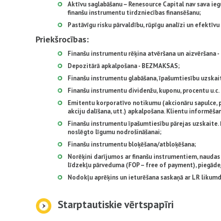
Aktīvu saglabāšanu – Renesource Capital nav sava ieg
finanšu instrumentu tirdzniecības finansēšanu;
Pastāvīgu risku pārvaldību, rūpīgu analīzi un efektīv
Priekšrocības:
Finanšu instrumentu rēķina atvēršana un aizvēršana
Depozitārā apkalpošana - BEZMAKSAS;
Finanšu instrumentu glabāšana, īpašumtiesību uzskaite
Finanšu instrumentu dividenžu, kuponu, procentu u.c
Emitentu korporatīvo notikumu (akcionāru sapulce, pārp
akciju dalīšana, utt.) apkalpošana. Klientu informēša
Finanšu instrumentu īpašumtiesību pārejas uzskaite. 
noslēgto līgumu nodrošināšanai;
Finanšu instrumentu bloķēšana/atbloķēšana;
Norēķini darījumos ar finanšu instrumentiem, naudas 
līdzekļu pārveduma (FOP – free of payment), piegāde
Nodokļu aprēķins un ieturēšana saskaņā ar LR likum
Starptautiskie vērtspapīri