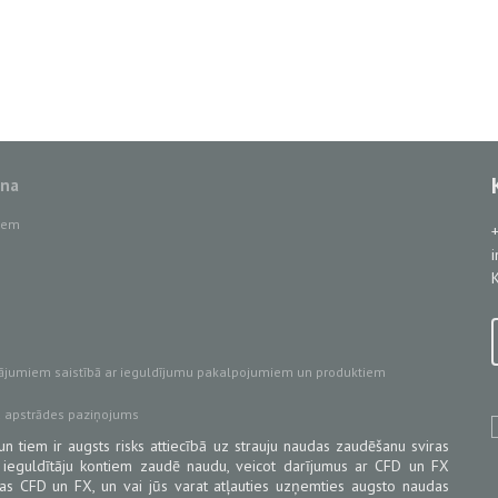
ana
tiem
K
ājumiem saistībā ar ieguldījumu pakalpojumiem un produktiem
u apstrādes paziņojums
un tiem ir augsts risks attiecībā uz strauju naudas zaudēšanu sviras
 ieguldītāju kontiem zaudē naudu, veicot darījumus ar CFD un FX
ojas CFD un FX, un vai jūs varat atļauties uzņemties augsto naudas