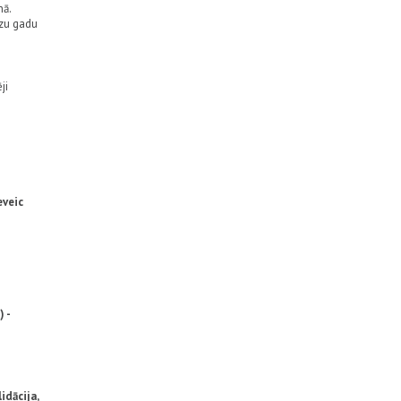
nā.
dzu gadu
ji
eveic
 -
idācija,