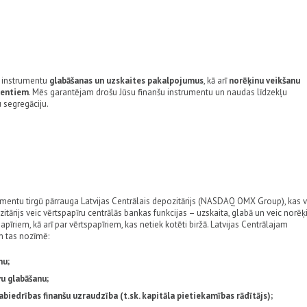
u instrumentu
glabāšanas un uzskaites pakalpojumus
, kā arī
norēķinu veikšanu
mentiem
. Mēs garantējam drošu Jūsu finanšu instrumentu un naudas līdzekļu
 segregāciju.
umentu tirgū pārrauga Latvijas Centrālais depozitārijs (NASDAQ OMX Group), kas v
zitārijs veic vērtspapīru centrālās bankas funkcijas – uzskaita, glabā un veic norēķ
pīriem, kā arī par vērtspapīriem, kas netiek kotēti biržā. Latvijas Centrālajam
em tas nozīmē:
nu;
vu glabāšanu;
biedrības finanšu uzraudzība (t.sk. kapitāla pietiekamības rādītājs);