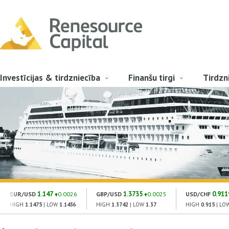
Investīcijas & tirdzniecība
Finanšu tirgi
Tirdzn
1.147
1.3735
0.911
EUR/USD
0.0026
GBP/USD
0.0025
USD/CHF
HIGH
1.1475
| LOW
1.1436
HIGH
1.3742
| LOW
1.37
HIGH
0.915
| LO