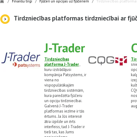
/
Finanšu tirgi
/
Fjūčeri un opcijas uz fjūčeriem
/
Tirdzniecības platforma
Tirdzniecības platformas tirdzniecībai ar fj
J-Trader
Тirdzniecības
Tir
platforma J-Trader
,
sni
kuru izstrādājusi
opc
kompānija Patsystems, ir
kal
viena no
ize
vispopulārākajām
kul
tirdzniecības sistēmām,
CQG
kura paredzēta fjūčeru
nos
un opciju tirdzniecībai.
pro
Galvenā J-Trader
aug
platformas iezīme ir tās
ērtums. Ja Jūs interesē
ātra izpilde un ērts
interfeiss, tad J-Trader ir
tieši tas, kas Jums