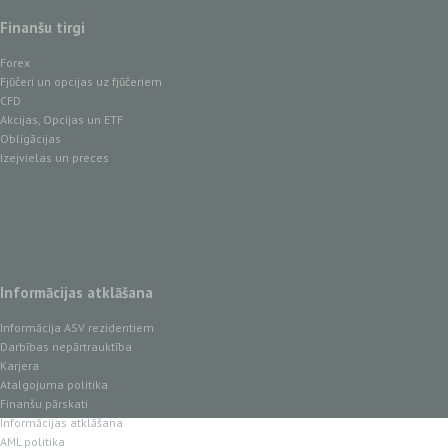
Finanšu tirgi
Forex
Fjūčeri un opcijas uz fjūčeriem
CFD
Akcijas, Opcijas un ETF
Obligācijas
Izejvielas un preces
Informācijas atklāšana
Informācija ASV rezidentiem
Darbības nepārtrauktība
Karjera
Atalgojuma politika
Finanšu pārskati
Informācijas atklāšana
AML politika