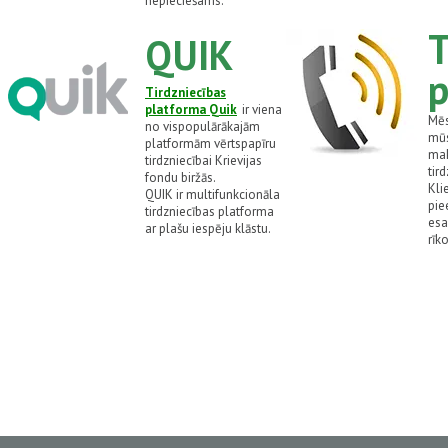
nepieciešams.
T
QUIK
p
Tirdzniecības
platforma Quik
ir viena
Mēs
no vispopulārākajām
mūs
platformām vērtspapīru
mak
tirdzniecībai Krievijas
tir
fondu biržās.
Kli
QUIK ir multifunkcionāla
pie
tirdzniecības platforma
esa
ar plašu iespēju klāstu.
rīk