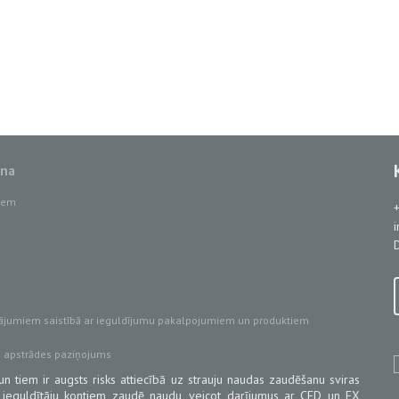
ana
tiem
D
ājumiem saistībā ar ieguldījumu pakalpojumiem un produktiem
u apstrādes paziņojums
un tiem ir augsts risks attiecībā uz strauju naudas zaudēšanu sviras
 ieguldītāju kontiem zaudē naudu, veicot darījumus ar CFD un FX