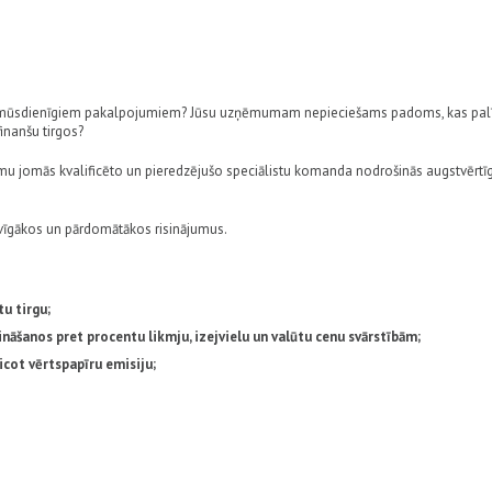
un mūsdienīgiem pakalpojumiem? Jūsu uzņēmumam nepieciešams padoms, kas pal
finanšu tirgos?
jumu jomās kvalificēto un pieredzējušo speciālistu komanda nodrošinās augstvērtī
evīgākos un pārdomātākos risinājumus.
tu tirgu;
ināšanos pret procentu likmju, izejvielu un valūtu cenu svārstībām;
cot vērtspapīru emisiju;