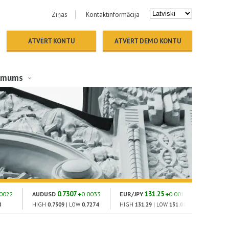
Ziņas
Kontaktinformācija
ATVĒRT KONTU
ATVĒRT DEMO KONTU
 mums
0.7307
131.25
1
.0022
AUDUSD
0.0033
EUR/JPY
0.001
GOLD
8
HIGH
0.7309
| LOW
0.7274
HIGH
131.29
| LOW
131.01
HIGH
182