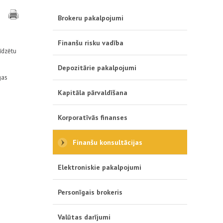
Brokeru pakalpojumi
Finanšu risku vadība
īdzētu
Depozitārie pakalpojumi
gas
Kapitāla pārvaldīšana
Korporatīvās finanses
Finanšu konsultācijas
Elektroniskie pakalpojumi
Personīgais brokeris
Valūtas darījumi