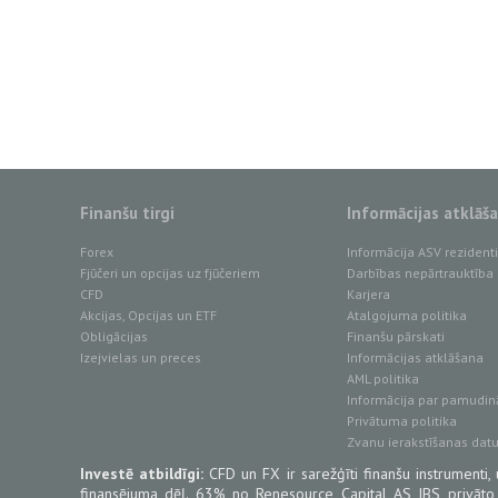
Finanšu tirgi
Informācijas atklāš
Forex
Informācija ASV reziden
Fjūčeri un opcijas uz fjūčeriem
Darbības nepārtrauktība
CFD
Karjera
Akcijas, Opcijas un ETF
Atalgojuma politika
Obligācijas
Finanšu pārskati
Izejvielas un preces
Informācijas atklāšana
AML politika
Informācija par pamudin
Privātuma politika
Zvanu ierakstīšanas dat
Investē atbildīgi:
CFD un FX ir sarežģīti finanšu instrumenti, 
finansējuma dēļ. 63% no Renesource Capital AS IBS privāto