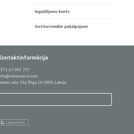
Ieguldījumu konts
Institucionālie pakalpojumi
Kontaktinformācija
+371 67 092 737
info@renesource.com
untes iela 15a, Rīga, LV-1005, Latvija
Lapas karte