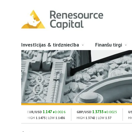
Investīcijas & tirdzniecība
Finanšu tirgi
1.147
1.3735
EUR/USD
0.0026
GBP/USD
0.0025
U
HIGH
1.1475
| LOW
1.1436
HIGH
1.3742
| LOW
1.37
H