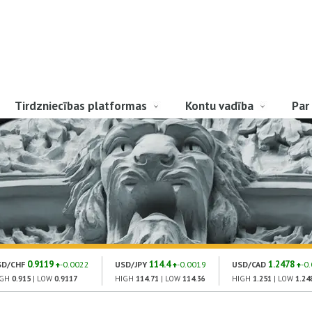
Tirdzniecības platformas
Kontu vadība
Par
0.9119
114.4
1.2478
SD/CHF
-0.0022
USD/JPY
-0.0019
USD/CAD
-0
IGH
0.915
| LOW
0.9117
HIGH
114.71
| LOW
114.36
HIGH
1.251
| LOW
1.24