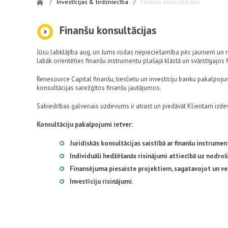
/
Investīcijas & tirdzniecība
/
Finanšu konsultācijas
Finanšu konsultācijas
Jūsu labklājība aug, un Jums rodas nepieciešamība pēc jauniem 
labāk orientēties finanšu instrumentu plašajā klāstā un svārstīgajos 
Renesource Capital finanšu, tieslietu un investīciju banku pakalpo
konsultācijas sarežģītos finanšu jautājumos.
Sabiedrības galvenais uzdevums ir atrast un piedāvāt Klientam izd
Konsultāciju pakalpojumi ietver:
Juridiskās konsultācijas saistībā ar finanšu instrumen
Individuāli hedžēšanās risinājumi attiecībā uz nodroš
Finansējuma piesaiste projektiem, sagatavojot un vei
Investīciju risinājumi.