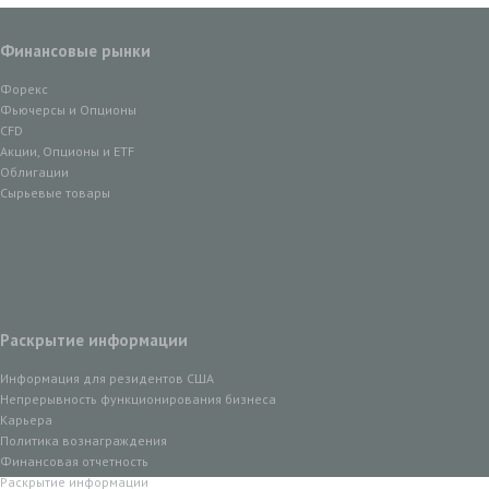
Финансовые рынки
Форекс
Фьючерсы и Опционы
CFD
Акции, Опционы и ETF
Облигации
Сырьевые товары
Раскрытие информации
Информация для резидентов США
Непрерывность функционирования бизнеса
Карьера
Политика вознаграждения
Финансовая отчетность
Раскрытие информации