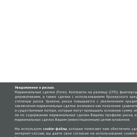
Уведомление о рисках.
Маржинальные сделки (Forex, Контракты на разницу (CFD), фьючерс
деривативами, а также сделки с использованием брокерского кред
степенью риска. Уровень риска повышается с увеличением кредит
заключения маржинальных сделок возможно как получение сравнит
и существенные потери, которые могут превышать основную сумму ин
ли по содержанию маржинальные сделки Вашему профилю риска, кот
маржинальных сделок Вашим (инвестиционным) целям вложения.
Мы используем
cookie-файлы
, которые помогают нам обеспечить у
интернет-сессию, вы даете свое согласие на использование cookie