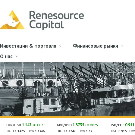
Инвестиции & торговля
Финансовые рынки
О нас
1.147
1.3735
0.911
EUR/USD
0.0026
GBP/USD
0.0025
USD/CHF
HIGH
1.1475
| LOW
1.1436
HIGH
1.3742
| LOW
1.37
HIGH
0.915
| LO