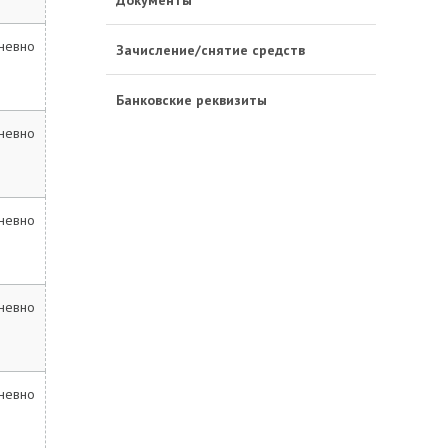
Документы
невно
Зачисление/снятие средств
Банковские реквизиты
невно
невно
невно
невно