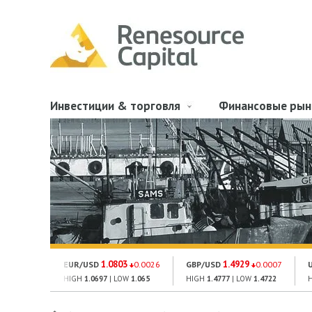
Инвестиции & торговля
Финансовые рын
1.0803
1.4929
EUR/USD
0.0026
GBP/USD
0.0007
HIGH
1.0697
| LOW
1.065
HIGH
1.4777
| LOW
1.4722