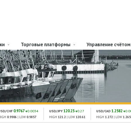
ки
Торговые платформы
Управление счётом
0.9767
120.23
1.2582
USD/CHF
0.0034
USD/JPY
0.27
USD/CAD
0.0
HIGH
0.9906
| LOW
0.9857
HIGH
121.2
| LOW
120.61
HIGH
1.272
| LOW
1.265