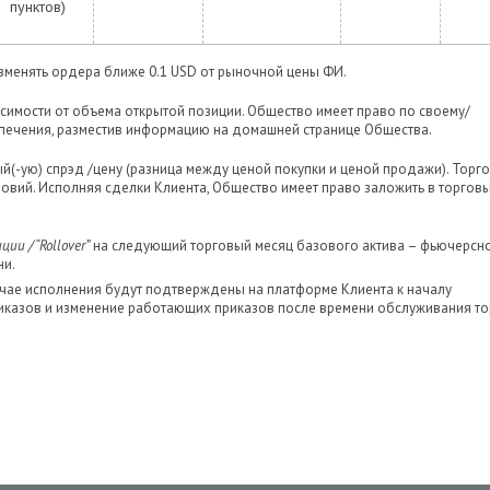
пунктов)
 изменять ордера ближе 0.1 USD от рыночной цены ФИ.
симости от объема открытой позиции. Общество имеет право по своему/
печения, разместив информацию на домашней странице Общества.
(-ую) спрэд /цену (разница между ценой покупки и ценой продажи). Торго
ловий. Исполняя сделки Клиента, Общество имеет право заложить в торговы
ии / “Rollover”
на следующий торговый месяц базового актива – фьючерсн
ни.
учае исполнения будут подтверждены на платформе Клиента к началу
иказов и изменение работающих приказов после времени обслуживания то