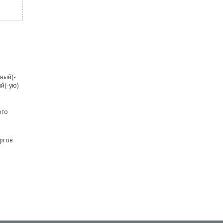
вый(-
й(-ую)
ого
ргов