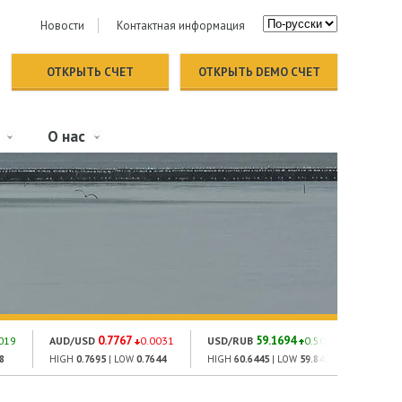
Новости
Контактная информация
ОТКРЫТЬ СЧЕТ
ОТКРЫТЬ DEMO СЧЕТ
О нас
0.7767
59.1694
019
AUD/USD
0.0031
USD/RUB
0.5062
GOLD
8
HIGH
0.7695
| LOW
0.7644
HIGH
60.6445
| LOW
59.845
HIGH