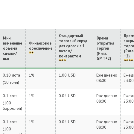
Стандартный
Врем
Мин.
Время
торговый спрэд
закр
изменение
Финансовое
открытия
для сделок с 1
торг
объёма
обеспечение
торгов
лотом/
(Рига
сделки/
(Рига,
контрактом
+2)
шаг
GMT+2)
0.10 лота
1%
1.00 USD
Ежедневно
Ежед
08:00
23:00
(10 тонн)
0.1 лота
1%
0.04 USD
Ежедневно
Ежед
08:00
23:00
(100
баррелей)
0.1 лота
1%
0.04 USD
Ежедневно
Ежед
08:00
23:00
(100