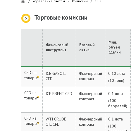
/
Управление счётом
/
Комиссии
/
CFD
Торговые комиссии
Мин.
Финансовый
Базовый
объем
инструмент
актив
сделки
CFD на
ICE GASOIL
Фьючерсный
0.10 лота
товары
CFD
контракт
(10 тонн)
CFD на
ICE BRENT CFD
Фьючерсный
0.1 лота
товары
контракт
(100
баррелей)
CFD на
WTI CRUDE
Фьючерсный
0.1 лота
товары
OIL CFD
контракт
(100