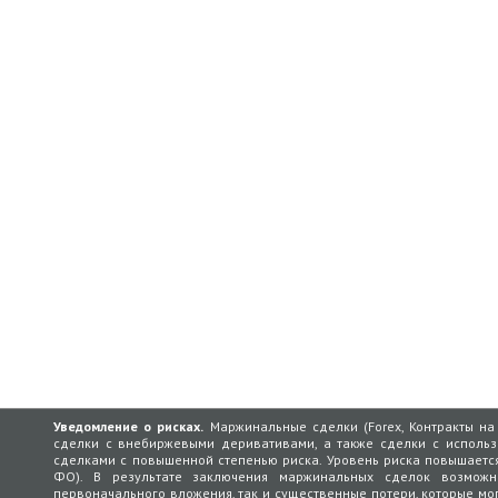
Уведомление о рисках.
Маржинальные сделки (Forex, Контракты на 
сделки с внебиржевыми деривативами, а также сделки с использо
сделками с повышенной степенью риска. Уровень риска повышается
ФО). В результате заключения маржинальных сделок возмож
первоначального вложения, так и существенные потери, которые мо