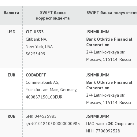
Валюта
SWIFT банка
SWIFT банка получател
корреспондента
USD
CITIUS33
JSNMRUMM
Citibank NA,
Bank Otkritie Financial
Corporation
New York, USA
2/4 Letnikovskaya str.
36253499
Moscow, 115114 ,Russia
EUR
COBADEFF
JSNMRUMM
Commerzbank AG,
Bank Otkritie Financial
Corporation
Frankfurt am Main, Germany,
2/4 Letnikovskaya str.
400887150100EUR
Moscow, 115114 ,Russia
RUB
БИК 044525985
JSNMRUMM
к/c30101810300000000985
ПАО Банк «ФК Открытие»
ИНН 7706092528