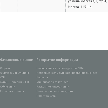
ул.Летниковская,д.2, стр.4,
Москва, 115114
Финансовые рынки
Раскрытие информации
Форекс
Информация для резидентов США
Фьючерсы и Опционы
Непрерывность функционирования бизнеса
CFD
Карьера
Акции, Опционы и ETF
Финансовая отчетность
Облигации
Раскрытие информации
Сырьевые товары
Политика вознаграждения
Политика AML