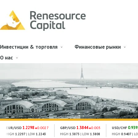
Инвестиции & торговля
Финансовые рынки
О нас
1.2298
1.3844
0.939
EUR/USD
0.0027
GBP/USD
0.003
USD/CHF
HIGH
1.2297
| LOW
1.2243
HIGH
1.3873
| LOW
1.3808
HIGH
0.9407
| L