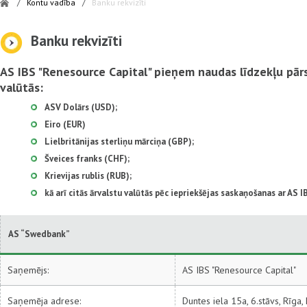
/
Kontu vadība
/
Banku rekvizīti
Banku rekvizīti
AS IBS "Renesource Capital" pieņem naudas līdzekļu pār
valūtās:
ASV Dolārs (USD);
Еiro (EUR)
Lielbritānijas sterliņu mārciņa (GBP);
Šveices franks (CHF);
Krievijas rublis (RUB);
kā arī citās ārvalstu valūtās pēc iepriekšējas saskaņošanas ar AS 
AS “Swedbank”
Saņemējs:
AS IBS "Renesource Capital"
Saņemēja adrese:
Duntes iela 15a, 6.stāvs, Rīga,