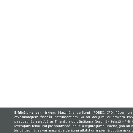
Brīdinājums par riskiem.
Maržinālie darījumi (FOREX, CFD, fjūceri un 
atvasinātajiem finanšu instrumentiem, kā arī darījumi ar brokera kred
paaugstinās saistībā ar Finanšu nodrošinājuma (turpmāk tekstā - FN) 
ievērojami ienākumi pie salīdzinoši neliela ieguldījuma līmeņa, gan ar
Jūs pārliecināties vai maržinālie darījumi atbilst un ir piemēroti Jūsu risk