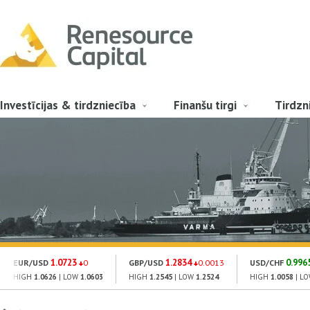
Investīcijas & tirdzniecība
Finanšu tirgi
Tirdzn
1.0723
1.2834
0.996
EUR/USD
0
GBP/USD
0.0013
USD/CHF
HIGH
1.0626
| LOW
1.0603
HIGH
1.2545
| LOW
1.2524
HIGH
1.0058
| L