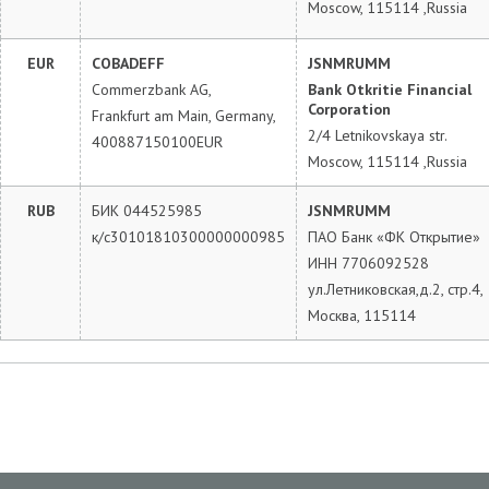
Moscow, 115114 ,Russia
EUR
COBADEFF
JSNMRUMM
Commerzbank AG,
Bank Otkritie Financial
Corporation
Frankfurt am Main, Germany,
2/4 Letnikovskaya str.
400887150100EUR
Moscow, 115114 ,Russia
RUB
БИК 044525985
JSNMRUMM
к/c30101810300000000985
ПАО Банк «ФК Открытие»
ИНН 7706092528
ул.Летниковская,д.2, стр.4,
Москва, 115114