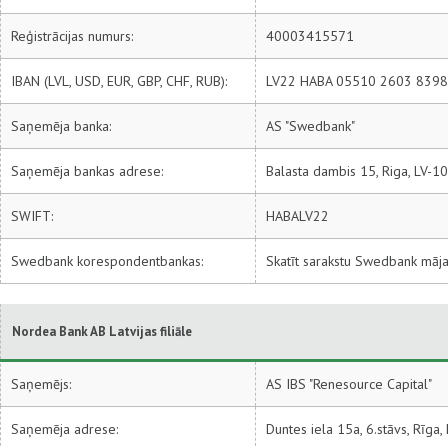
Reģistrācijas numurs:
40003415571
IBAN (LVL, USD, EUR, GBP, CHF, RUB):
LV22 HABA 05510 2603 8398
Saņemēja banka:
AS "Swedbank"
Saņemēja bankas adrese:
Balasta dambis 15, Riga, LV-10
SWIFT:
HABALV22
Swedbank korespondentbankas:
Skatīt sarakstu Swedbank māj
Nordea Bank AB Latvijas filiāle
Saņemējs:
AS IBS "Renesource Capital"
Saņemēja adrese:
Duntes iela 15a, 6.stāvs, Rīga,