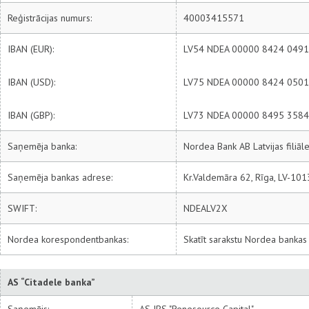
Reģistrācijas numurs:
40003415571
IBAN (EUR):
LV54 NDEA 00000 8424 0491
IBAN (USD):
LV75 NDEA 00000 8424 0501
IBAN (GBP):
LV73 NDEA 00000 8495 3584
Saņemēja banka:
Nordea Bank AB Latvijas filiāl
Saņemēja bankas adrese:
Kr.Valdemāra 62, Rīga, LV-1013
SWIFT:
NDEALV2X
Nordea korespondentbankas:
Skatīt sarakstu Nordea bankas
AS “Citadele banka”