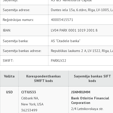
Saņemējs:
AS IBS "Renesource Capital"
Saņemēja adrese:
Duntes iela 15a, 6.stāvs, Rīga, LV-1005, La
Reģistrācijas numurs:
40003415571
IBAN:
LV04 PARX 0001 1019 2001 8
Saņemēja banka:
AS “Citadele banka”
Saņemēja bankas adrese:
Republikas laukums 2 A, LV-1522, Rīga, La
SWIFT:
PARXLV22
Valūta
Korespondentbankas
Saņemēja bankas SIFT
SWIFT kods
kods
USD
CITIUS33
JSNMRUMM
Citibank NA,
Bank Otkritie Financial
Corporation
New York, USA
2/4 Letnikovskaya str.
36253499