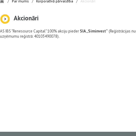
/
Par mums
/
Korporatīvā pārvaldība
/
Akcionāri
Akcionāri
AS IBS "Renesource Capital" 100% akciju pieder
SIA „Siminvest”
(Reģistrācijas n
uzņēmumu reģistrā: 40103490078).