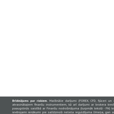
Brīdinājums par riskiem.
Maržinālie darījumi (FOREX, CFD, fjūceri un 
atvasinātajiem finanšu instrumentiem, kā arī darījumi ar brokera kredī
paaugstinās saistībā ar Finanšu nodrošinājuma (turpmāk tekstā - FN) k
ievērojami ienākumi pie salīdzinoši neliela ieguldījuma līmeņa, gan