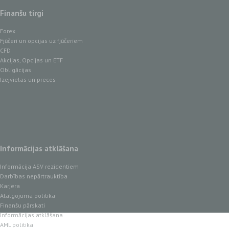
Finanšu tirgi
Forex
Fjūčeri un opcijas uz fjūčeriem
CFD
Akcijas, Opcijas un ETF
Obligācijas
Izejvielas un preces
Informācijas atklāšana
Informācija ASV rezidentiem
Darbības nepārtrauktība
Karjera
Atalgojuma politika
Finanšu pārskati
Informācijas atklāšana
AML politika