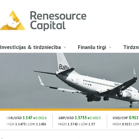
Investīcijas & tirdzniecība
Finanšu tirgi
Tirdzn
1.147
1.3735
0.911
EUR/USD
0.0026
GBP/USD
0.0025
USD/CHF
HIGH
1.1475
| LOW
1.1436
HIGH
1.3742
| LOW
1.37
HIGH
0.915
| LO