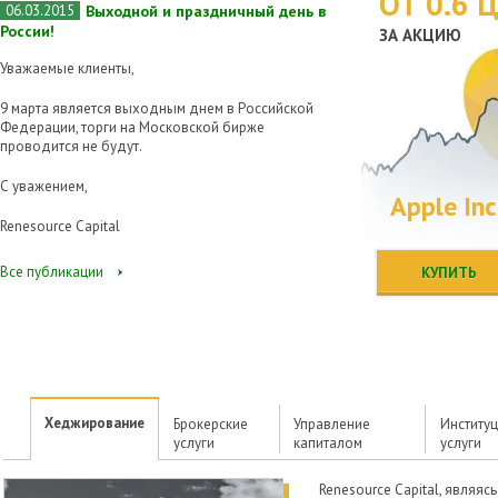
ОТ 0.6 
06.03.2015
Выходной и праздничный день в
России!
ЗА АКЦИЮ
Уважаемые клиенты,
9 марта является выходным днем в Российской
Федерации, торги на Московской бирже
проводится не будут.
С уважением,
Apple Inc
Renesource Capital
Все публикации
КУПИТЬ
Хеджирование
Брокерские
Управление
Институ
услуги
капиталом
услуги
Renesource Capital, являяс