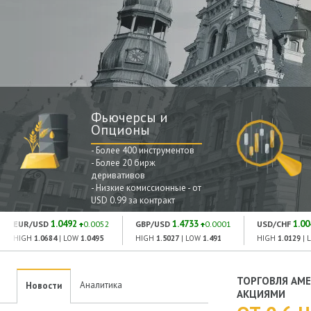
Фьючерсы и
Опционы
- Более 400 инструментов
- Более 20 бирж
деривативов
- Низкие комиссионные - от
USD 0.99 за контракт
1.0492
1.4733
1.00
EUR/USD
0.0052
GBP/USD
0.0001
USD/CHF
HIGH
1.0684
| LOW
1.0495
HIGH
1.5027
| LOW
1.491
HIGH
1.0129
| 
ТОРГОВЛЯ АМ
Аналитика
Новости
АКЦИЯМИ