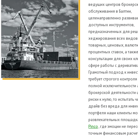
ведущих центров брокерс
обслуживания в Балтии,
целенаправленно развивае
доступных инструментов,
предназначенных для реш
хеджирования всех видов 
товарных, ценовых, валют
процентных ставок, а такж
консультации для своих кл
сфере работы с дериватив
Грамотный подход к инвес
требует строгого контроля
полной исключительности а
брокерской деятельности ц
риски к нулю, то испытать ч
драйв без вреда для инве
портфеля наши клиенты мог
развлекательных площадка
Pinco
, где эмоции не пере
точным финансовым расче