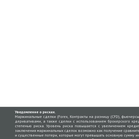
Уведомление о рисках.
Маржинальные сделки (Forex, Контракты на разницу (CFD), фьючерс
деривативами, а также сделки с использованием брокерского кред
степенью риска. Уровень риска повышается с увеличением кредит
заключения маржинальных сделок возможно как получение сравнит
и существенные потери, которые могут превышать основную сумму ин