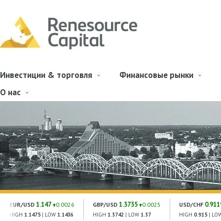
Инвестиции & торговля
Финансовые рынки
О нас
1.147
1.3735
0.911
EUR/USD
0.0026
GBP/USD
0.0025
USD/CHF
HIGH
1.1475
| LOW
1.1436
HIGH
1.3742
| LOW
1.37
HIGH
0.915
| LO