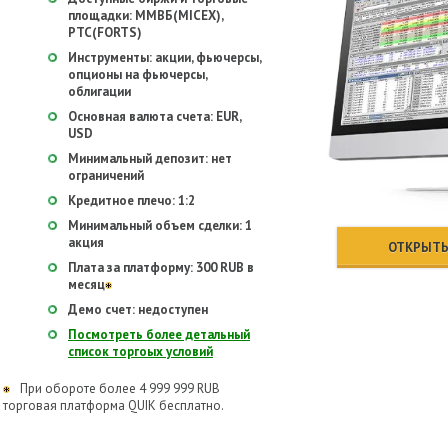
площадки: ММВБ(MICEX),
РТС(FORTS)
Инструменты: акции, фьючерсы,
опционы на фьючерсы,
облигации
Основная валюта счета: EUR,
USD
Минимальный депозит: нет
ограничений
Кредитное плечо: 1:2
Минимальный объем сделки: 1
акция
ОТКРЫТЬ
Плата за платформу: 300 RUB в
месяц
Демо счет: недоступен
Посмотреть более детальный
список торгоых условий
При обороте более 4 999 999 RUB
торговая платформа QUIK бесплатно.