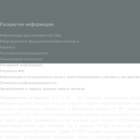
Раскрытие информации
Информация для резидентов США
Непрерывность функционирования бизнеса
Карьера
Политика вознаграждения
Финансовая отчетность
Раскрытие информации
Политика AML
Информация о поощрениях в связи с инвестиционными услугами и продуктам
Политика конфиденциальности
Уведомление о защите данных записи звонков
Уведомление о рисках:
CFD и FX – это сложные финансовый инстр
высоким риском быстрой потери средств в связи использованием кр
частных инвесторов работающих с Renesource Capital AS IBS теряю
рынке CFD и FX. Вам необходимо оценить уровень ваших знаний о тор
а также решить, принимаете ли вы высокий риск потери собственны
инвестиций может как снизиться, так и вырасти. Чтобы помочь вам 
связанные риски, Renesource Capital AS IBS составил ряд документов 
в которых разъясняются возможные риски и выгода каждого фина