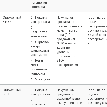
погашения
контракта
Отложенный
1. Покупка
Покупка или
Годен на де
STOP
или продажа
продажа по
подачи
рыночной цене, в
распоряжени
2.
момент, когда
если не указ
Количество
цена (BID)
другой срок
контрактов
продажи или
распоряжен
3. Сырьевой
(ASK) покупки
+
товар/
достигнет
финансовый
уровень
инструмент
отложенного
4. Год и
STOP
месяц
распоряжения.
погашения
контракта
5. Stop цена
Отложенный
1. Покупка
Покупка или
Годен на де
Limit
или продажа
продажа по
подачи
указанной цене
распоряжени
2.
или лучшей цене
если не указ
Количество