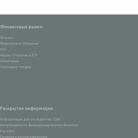
Финансовые рынки
Форекс
Фьючерсы и Опционы
CFD
Акции, Опционы и ETF
Облигации
Сырьевые товары
Раскрытие информации
Информация для резидентов США
Непрерывность функционирования бизнеса
Карьера
Политика вознаграждения