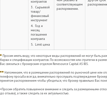
чем указано в
другой срок
контрактов
соответствующем
распоряжен
3. Сырьевой
распоряжении.
товар/
финансовый
инструмент
4. Год и
месяц
погашения
контракта
5. Limit цена
Просим иметь виду, что некоторые виды распоряжений не могут быть ра
биржи и спецификации контрактов. По возможностям или стратегии в раз
Вас связаться с брокерским отделом Renesource Capital AS IBS.
Напоминаем, что в размещении распоряжений по рыночной цене или о
телефону просьба всегда, внимательно прослушать подтверждение брокера 
принятом распоряжением чтобы убедиться, что брокер правильно Вас поня
+Просим обратить повышенное внимание и следить за размешенными отл
до отзыва), а также следить за их актуальностью.