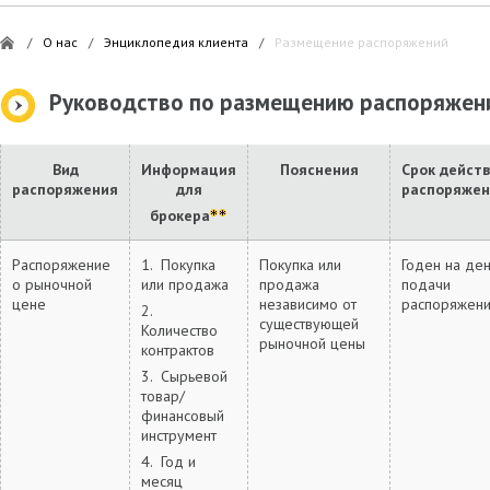
/
О нас
/
Энциклопедия клиента
/
Размещение распоряжений
Руководство по размещению распоряжен
Вид
Информация
Пояснения
Срок дейст
распоряжения
для
распоряжен
брокера
Распоряжение
1. Покупка
Покупка или
Годен на де
о рыночной
или продажа
продажа
подачи
цене
независимо от
распоряжен
2.
существующей
Количество
рыночной цены
контрактов
3. Сырьевой
товар/
финансовый
инструмент
4. Год и
месяц