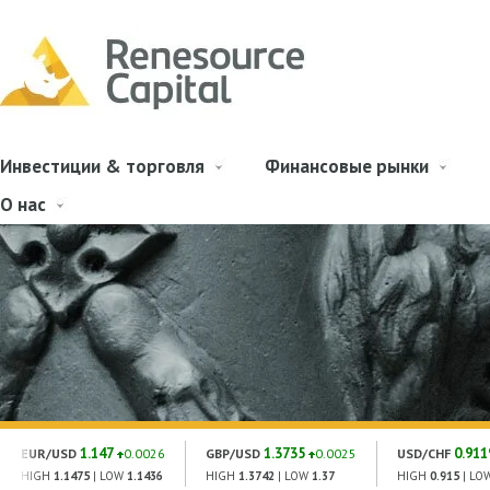
Инвестиции & торговля
Финансовые рынки
О нас
1.147
1.3735
0.911
EUR/USD
0.0026
GBP/USD
0.0025
USD/CHF
HIGH
1.1475
| LOW
1.1436
HIGH
1.3742
| LOW
1.37
HIGH
0.915
| LO