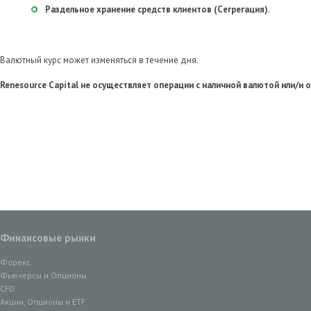
Раздельное хранение средств клиентов (Сегрегация).
Валютный курс может изменяться в течение дня.
Renesource Capital не осуществляет операции с наличной валютой или/и 
Финансовые рынки
Форекс
Фьючерсы и Опционы
CFD
Акции, Опционы и ETF