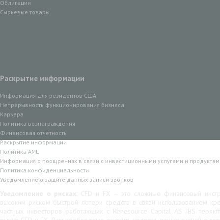
Облигации
Сырьевые товары
Раскрытие информации
Информация для резидентов США
Непрерывность функционирования бизнеса
Карьера
Политика вознаграждения
Финансовая отчетность
Раскрытие информации
Политика AML
Информация о поощрениях в связи с инвестиционными услугами и продуктам
Политика конфиденциальности
Уведомление о защите данных записи звонков
Уведомление о рисках:
CFD и FX – это сложные финансовый инстр
высоким риском быстрой потери средств в связи использованием кр
частных инвесторов работающих с Renesource Capital AS IBS теряю