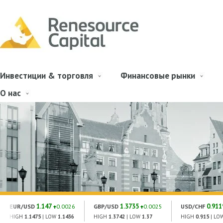
Инвестиции & торговля
Финансовые рынки
О нас
1.147
1.3735
0.911
EUR/USD
0.0026
GBP/USD
0.0025
USD/CHF
HIGH
1.1475
| LOW
1.1436
HIGH
1.3742
| LOW
1.37
HIGH
0.915
| LO