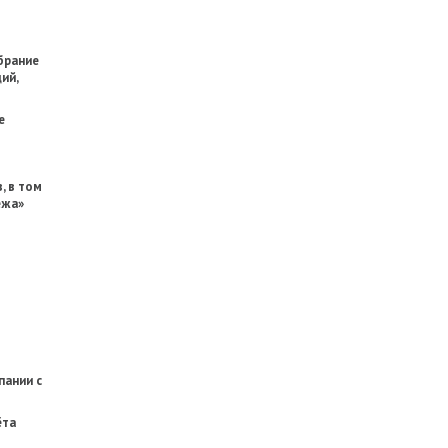
брание
ий,
е
, в том
ежа»
пании с
ёта