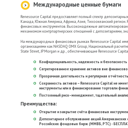
Международные ценные бумаги
Renesource Capital предоставляет полный спектр депозитарных
Канада, Южная Америка, Африка, Азия, Тихоокеанский регион. 
финансовых инструментов. Высоконадежные автоматизированн
механизмом контрпартнерских отношений с депозитариями, зн
На международных финансовых рынках Renesource Capital име
организациями как NASDAQ OMX Group, Национальный расчетный д
State Street, JP Morgan и др., обеспечивающие Renesource Capi
Конфиденциальность, надежность и безопасность 
Сегрегированное хранение активов вне финансовог
Прозрачная деятельность и регулярная отчётность
Сохранность активов – Renesource Capital не име
инструменты или в финансирование торговли фина
Постоянный риск–менеджмент, тщательный анализ
Преимущества:
Открытие и закрытие счёта финансовых инструме
Депозитарное обслуживание акций Американских 
Российских фондовых бирж (ММВБ, РТС) - БЕСПЛА