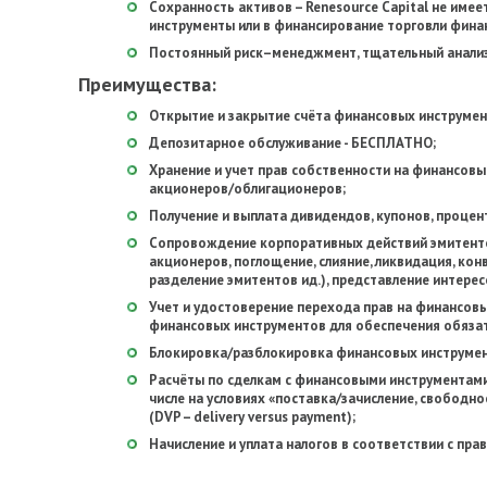
Сохранность активов – Renesource Capital не име
инструменты или в финансирование торговли фина
Постоянный риск–менеджмент, тщательный анализ
Преимущества:
Открытие и закрытие счёта финансовых инструме
Депозитарное обслуживание - БЕСПЛАТНО;
Хранение и учет прав собственности на финансовы
акционеров/облигационеров;
Получение и выплата дивидендов, купонов, проце
Сопровождение корпоративных действий эмитенто
акционеров, поглощение, слияние, ликвидация, кон
разделение эмитентов ид.), представление интере
Учет и удостоверение перехода прав на финансовы
финансовых инструментов для обеспечения обяза
Блокировка/разблокировка финансовых инструмен
Расчёты по сделкам с финансовыми инструментами
числе на условиях «поставка/зачисление, свободно
(DVP – delivery versus payment);
Начисление и уплата налогов в соответствии с пра