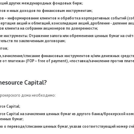
акций других международных фондовых бирж;
нтов и иных доходов по финансовым инструментам;
в – информирование клиентов и обработка корпоративных событий (со
вертация акций и облигаций, консолидация акций, дробление - деление акц
сов клиента на собрании акционеров по доверенности;
е инструменты. Отражение залога или обременения ценных бумаг на счёт
тельств по заключенным договорам;
тов;
, зачисление/списание финансовых инструментов и/или денежных средств
е от платежа» (FOP – free of payment), «поставка/зачисление против плат
esource Capital?
 брокерского дома необходимо:
ce Capital;
ce Capital на зачисления ценных бумаг из другого банка/брокерской ком
енных бумаг;
 о переводе/списании ценных бумаг, указав соответствующий номер сч