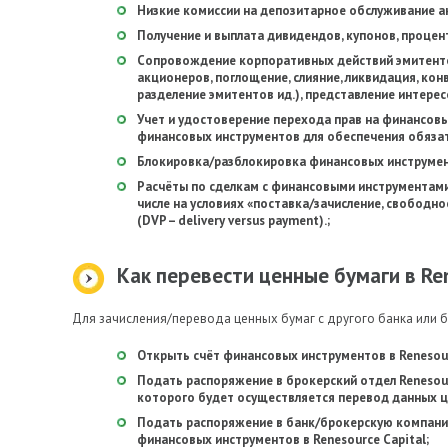
Низкие комиссии на депозитарное обслуживание 
Получение и выплата дивидендов, купонов, проце
Сопровождение корпоративных действий эмитенто
акционеров, поглощение, слияние, ликвидация, кон
разделение эмитентов ид.), представление интере
Учет и удостоверение перехода прав на финансовы
финансовых инструментов для обеспечения обяза
Блокировка/разблокировка финансовых инструмен
Расчёты по сделкам с финансовыми инструментами
числе на условиях «поставка/зачисление, свободно
(DVP – delivery versus payment).;
Как перевести ценные бумаги в Ren
Для зачисления/перевода ценных бумаг с другого банка или
Открыть счёт финансовых инструментов в Renesour
Подать распоряжение в брокерский отдел Renesour
которого будет осуществляется перевод данных ц
Подать распоряжение в банк/брокерскую компанию
финансовых инструментов в Renesource Capital;