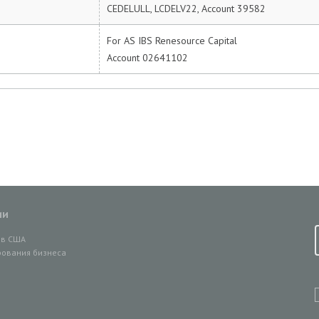
CEDELULL, LCDELV22, Account 39582
For AS IBS Renesource Capital
Account 02641102
ии
ов США
ования бизнеса