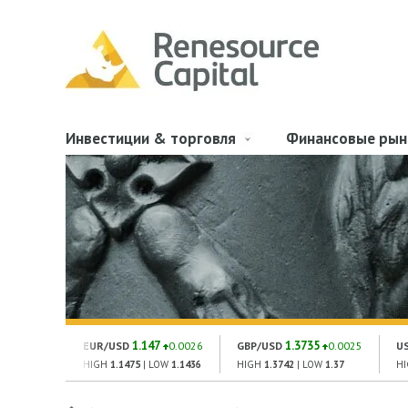
Инвестиции & торговля
Финансовые рын
1.147
1.3735
EUR/USD
0.0026
GBP/USD
0.0025
U
HIGH
1.1475
| LOW
1.1436
HIGH
1.3742
| LOW
1.37
H