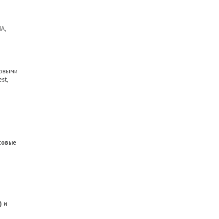
А,
говыми
st,
нсовые
) и