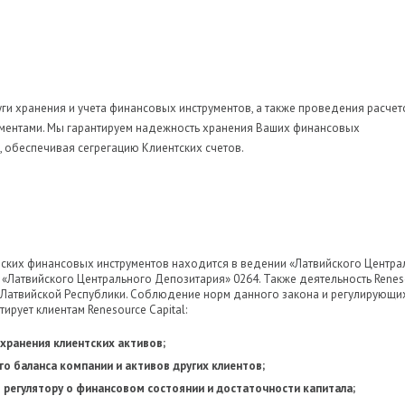
луги хранения и учета финансовых инструментов, а также проведения расчет
ументами. Мы гарантируем надежность хранения Ваших финансовых
, обеспечивая сегрегацию Клиентских счетов.
ийских финансовых инструментов находится в ведении «Латвийского Центра
«Латвийского Центрального Депозитария» 0264. Также деятельность Renes
в Латвийской Республики. Соблюдение норм данного закона и регулирующи
ирует клиентам Renesource Capital:
хранения клиентских активов;
о баланса компании и активов других клиентов;
 регулятору о финансовом состоянии и достаточности капитала;