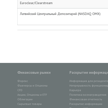
Euroclear/Clearstream
Латвийский Центральный Депозитарий (NASDAQ OMX)
Финансовые рынки
Раскрытие информац
Форекс
Информация для резидент
Фьючерсы и Опционы
Непрерывность функционир
CFD
Карьера
Акции, Опционы и ETF
Политика вознаграждения
Облигации
Финансовая отчетность
Сырьевые товары
Раскрытие информации