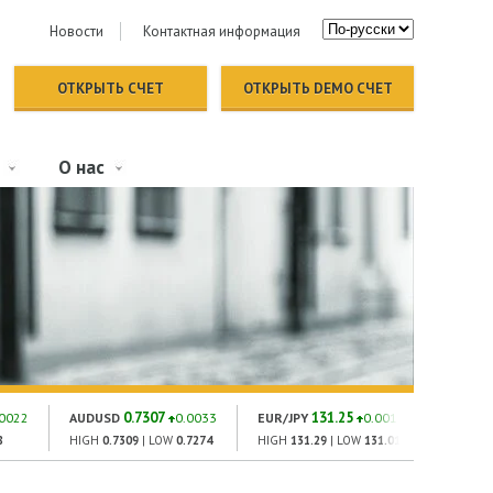
Новости
Контактная информация
ОТКРЫТЬ СЧЕТ
ОТКРЫТЬ DEMO СЧЕТ
О нас
0.7307
131.25
1
.0022
AUDUSD
0.0033
EUR/JPY
0.001
GOLD
8
HIGH
0.7309
| LOW
0.7274
HIGH
131.29
| LOW
131.01
HIGH
182