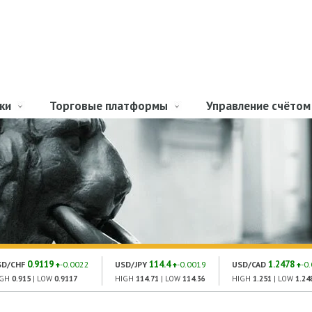
ки
Торговые платформы
Управление счётом
0.9119
114.4
1.2478
SD/CHF
-0.0022
USD/JPY
-0.0019
USD/CAD
-0
IGH
0.915
| LOW
0.9117
HIGH
114.71
| LOW
114.36
HIGH
1.251
| LOW
1.24