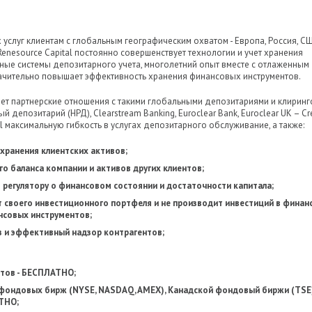
 услуг клиентам с глобальным географическим охватом - Европа, Россия, СШ
Renesource Capital постоянно совершенствует технологии и учет хранения
ые системы депозитарного учета, многолетний опыт вместе с отлаженным
ачительно повышает эффективность хранения финансовых инструментов.
ет партнерские отношения с такими глобальными депозитариями и клирин
епозитарий (НРД), Clearstream Banking, Euroclear Bank, Euroclear UK – Cre
tal максимальную гибкость в услугах депозитарного обслуживание, а также:
хранения клиентских активов;
о баланса компании и активов других клиентов;
 регулятору о финансовом состоянии и достаточности капитала;
ет своего инвестиционного портфеля и не производит инвестиций в фина
нсовых инструментов;
 и эффективный надзор контрагентов;
нтов - БЕСПЛАТНО;
фондовых бирж (NYSE, NASDAQ, AMEX), Канадской фондовый биржи (TSE
ТНО;