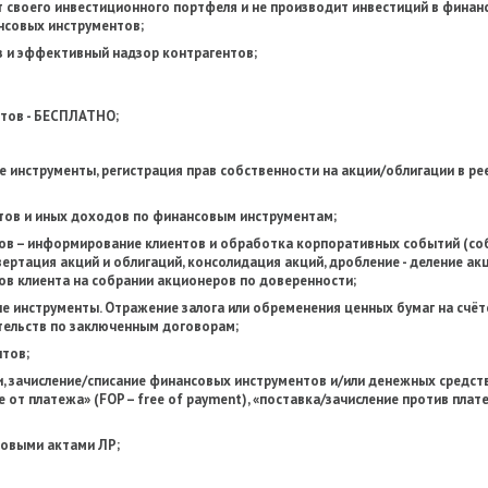
ет своего инвестиционного портфеля и не производит инвестиций в фина
нсовых инструментов;
 и эффективный надзор контрагентов;
нтов - БЕСПЛАТНО;
е инструменты, регистрация прав собственности на акции/облигации в ре
нтов и иных доходов по финансовым инструментам;
в – информирование клиентов и обработка корпоративных событий (со
вертация акций и облигаций, консолидация акций, дробление - деление акц
сов клиента на собрании акционеров по доверенности;
е инструменты. Отражение залога или обременения ценных бумаг на счёт
тельств по заключенным договорам;
тов;
, зачисление/списание финансовых инструментов и/или денежных средств
е от платежа» (FOP – free of payment), «поставка/зачисление против плат
вовыми актами ЛР;