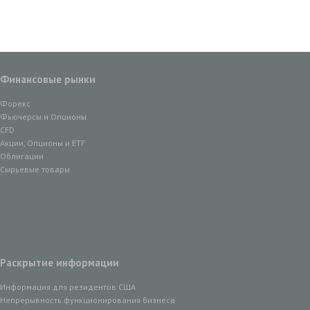
Финансовые рынки
Форекс
Фьючерсы и Опционы
CFD
Акции, Опционы и ETF
Облигации
Сырьевые товары
Раскрытие информации
Информация для резидентов США
Непрерывность функционирования бизнеса