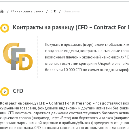
/
Финансовые рынки
/
CFD
/
Описание
Контракты на разницу (CFD – Contract For 
Покупать и продавать (шорт) акции глобальных к
фондовые индексы, контракты на сырьевые това
возможным плечом и экономией на комиссиях? CF
отвечают всем этим критериям. Откройте счет в Re
более чем 10 000 CFD по самым выгодным тариф
CFD
Контракт на разницу (CFD – Contract For Difference)
– предоставляют воз
сырьевыми товарами, фондовыми индексами и другими активами без факт
ими. CFD контракты отражают движение соответствующего базового актива 
сырьевого товара (например, нефть Brent) или биржевого индекса (наприме
условиях маржинальной торговли и прибыль/убыток формируется от цено
покупки и продажи. CFD контракты также активно используются для защит