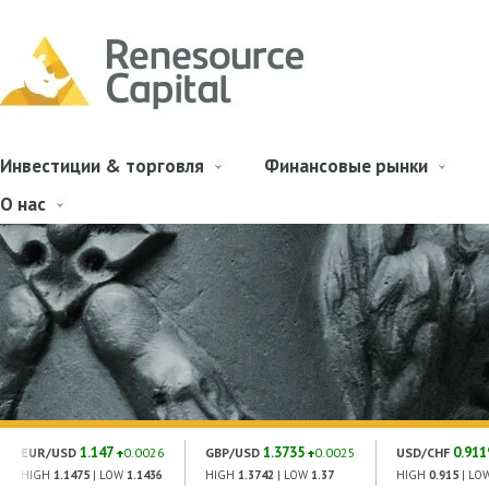
Инвестиции & торговля
Финансовые рынки
О нас
1.147
1.3735
0.911
EUR/USD
0.0026
GBP/USD
0.0025
USD/CHF
HIGH
1.1475
| LOW
1.1436
HIGH
1.3742
| LOW
1.37
HIGH
0.915
| LO