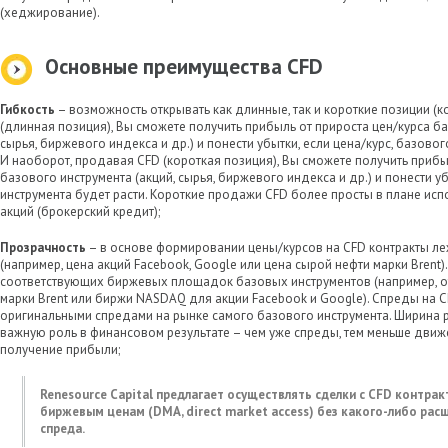
(хеджирование).
Основные преимущества CFD
Гибкость
– возможность открывать как длинные, так и короткие позиции (
(длинная позиция), Вы сможете получить прибыль от прироста цен/курса ба
сырья, биржевого индекса и др.) и понести убытки, если цена/курс, базово
И наоборот, продавая CFD (короткая позиция), Вы сможете получить прибы
базового инструмента (акций, сырья, биржевого индекса и др.) и понести у
инструмента будет расти. Короткие продажи CFD более просты в плане исп
акций (брокерский кредит);
Прозрачность
– в основе формировании цены/курсов на CFD контракты ле
(например, цена акций Facebook, Google или цена сырой нефти марки Brent)
соответствующих биржевых площадок базовых инструментов (например, от
марки Brent или биржи NASDAQ для акции Facebook и Google). Спреды на C
оригинальными спредами на рынке самого базового инструмента. Ширина 
важную роль в финансовом результате – чем уже спреды, тем меньше дви
получение прибыли;
Renesource Capital предлагает осуществлять сделки с CFD контрак
биржевым ценам (DMA, direct market access) без какого-либо ра
спреда.