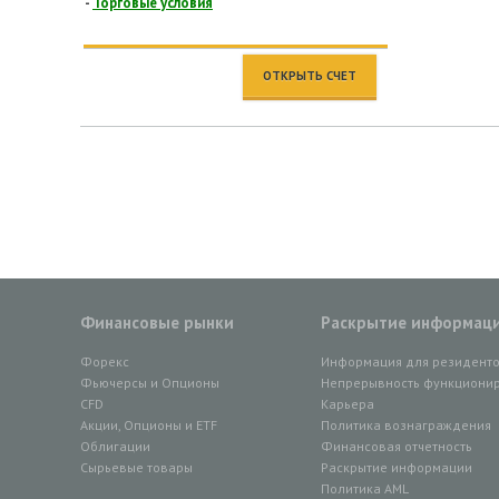
-
Торговые условия
ОТКРЫТЬ СЧЕТ
Финансовые рынки
Раскрытие информац
Форекс
Информация для резидент
Фьючерсы и Опционы
Непрерывность функционир
CFD
Карьера
Акции, Опционы и ETF
Политика вознаграждения
Облигации
Финансовая отчетность
Сырьевые товары
Раскрытие информации
Политика AML