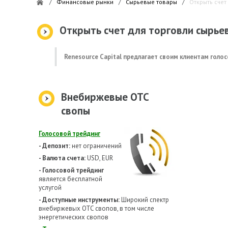
/
Финансовые рынки
/
Сырьевые товары
/
Открыть счет
Открыть счет для торговли сырь
Renesource Capital предлагает своим клиентам голо
Внебиржевые OTC
свопы
Голосовой трейдинг
- Депозит:
нет ограничений
- Валюта счета:
USD, EUR
- Голосовой трейдинг
является бесплатной
услугой
- Доступные инструменты:
Широкий спектр
внебиржевых OTC свопов, в том числе
энергетических свопов