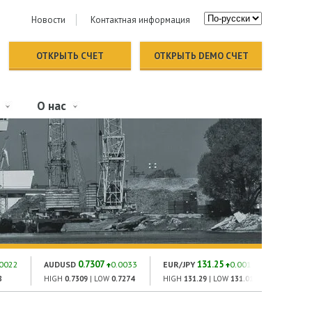
Новости
Контактная информация
ОТКРЫТЬ СЧЕТ
ОТКРЫТЬ DEMO СЧЕТ
О нас
0.7307
131.25
1
.0022
AUDUSD
0.0033
EUR/JPY
0.001
GOLD
8
HIGH
0.7309
| LOW
0.7274
HIGH
131.29
| LOW
131.01
HIGH
182