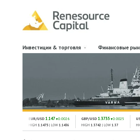
Инвестиции & торговля
Финансовые рын
1.147
1.3735
EUR/USD
0.0026
GBP/USD
0.0025
U
HIGH
1.1475
| LOW
1.1436
HIGH
1.3742
| LOW
1.37
H