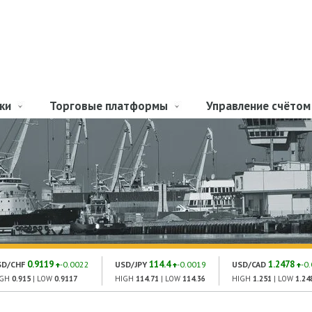
ки
Торговые платформы
Управление счётом
0.9119
114.4
1.2478
SD/CHF
-0.0022
USD/JPY
-0.0019
USD/CAD
-0
IGH
0.915
| LOW
0.9117
HIGH
114.71
| LOW
114.36
HIGH
1.251
| LOW
1.24