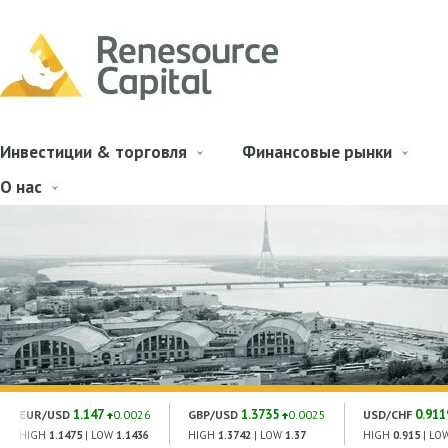
Инвестиции & торговля
Финансовые рынки
О нас
1.147
1.3735
0.911
EUR/USD
0.0026
GBP/USD
0.0025
USD/CHF
HIGH
1.1475
| LOW
1.1436
HIGH
1.3742
| LOW
1.37
HIGH
0.915
| LO