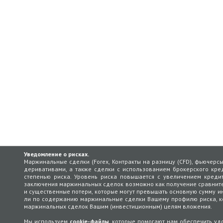
Уведомление о рисках.
Маржинальные сделки (Forex, Контракты на разницу (CFD), фьючерс
деривативами, а также сделки с использованием брокерского кред
степенью риска. Уровень риска повышается с увеличением кредит
заключения маржинальных сделок возможно как получение сравнит
и существенные потери, которые могут превышать основную сумму ин
ли по содержанию маржинальные сделки Вашему профилю риска, кот
маржинальных сделок Вашим (инвестиционным) целям вложения.
Мы используем
cookie-файлы
, которые помогают нам обеспечить у