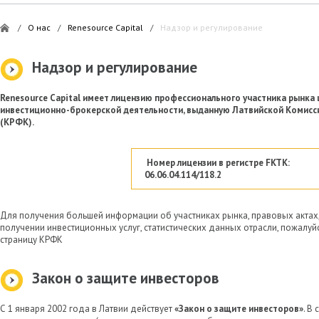
/
О нас
/
Renesource Capital
/
Надзор и регулирование
Надзор и регулирование
Renesource Capital имеет лицензию профессионального участника рынка
инвестиционно-брокерской деятельности, выданную Латвийской Комисс
(КРФК).
Номер лицензии в регистре FKTK:
06.06.04.114/118.2
Для получения большей информации об участниках рынка, правовых актах,
получении инвестиционных услуг, статистических данных отрасли, пожалу
страницу КРФК
Закон о защите инвесторов
С 1 января 2002 года в Латвии действует
«Закон о защите инвесторов»
. В