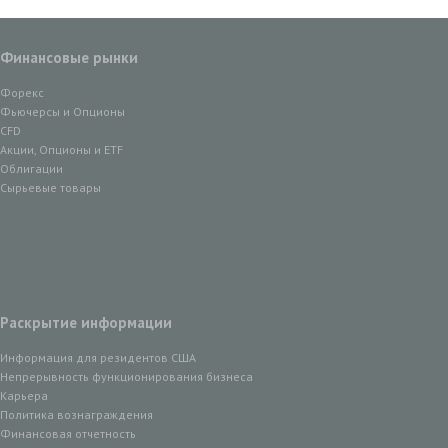
Финансовые рынки
Форекс
Фьючерсы и Опционы
CFD
Акции, Опционы и ETF
Облигации
Сырьевые товары
Раскрытие информации
Информация для резидентов США
Непрерывность функционирования бизнеса
Карьера
Политика вознаграждения
Финансовая отчетность