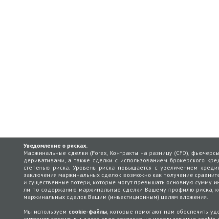
Уведомление о рисках.
Маржинальные сделки (Forex, Контракты на разницу (CFD), фьючерс
деривативами, а также сделки с использованием брокерского кред
степенью риска. Уровень риска повышается с увеличением кредит
заключения маржинальных сделок возможно как получение сравнит
и существенные потери, которые могут превышать основную сумму ин
ли по содержанию маржинальные сделки Вашему профилю риска, кот
маржинальных сделок Вашим (инвестиционным) целям вложения.
Мы используем
cookie-файлы
, которые помогают нам обеспечить у
интернет-сессию, вы даете свое согласие на использование cookie