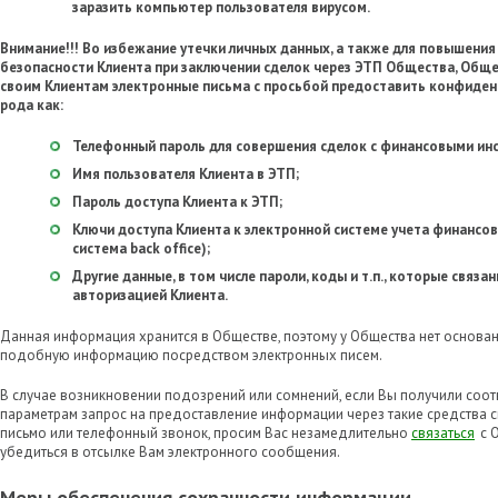
заразить компьютер пользователя вирусом.
Внимание!!! Во избежание утечки личных данных, а также для повышени
безопасности Клиента при заключении сделок через ЭТП Общества, Обще
своим Клиентам электронные письма с просьбой предоставить конфиде
рода как:
Телефонный пароль для совершения сделок с финансовыми ин
Имя пользователя Клиента в ЭТП;
Пароль доступа Клиента к ЭТП;
Ключи доступа Клиента к электронной системе учета финансо
система back office);
Другие данные, в том числе пароли, коды и т.п., которые связ
авторизацией Клиента.
Данная информация хранится в Обществе, поэтому у Общества нет основан
подобную информацию посредством электронных писем.
В случае возникновении подозрений или сомнений, если Вы получили соо
параметрам запрос на предоставление информации через такие средства св
письмо или телефонный звонок, просим Вас незамедлительно
связаться
с 
убедиться в отсылке Вам электронного сообщения.
Меры обеспечения сохранности информации