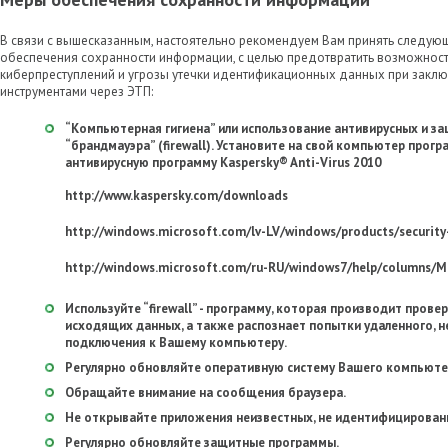
В связи с вышесказанным, настоятельно рекомендуем Вам принять следу
обеспечения сохранности информации, с целью предотвратить возможнос
киберпреступлений и угрозы утечки идентификационных данных при закл
инструментами через ЭТП:
“Компьютерная гигиена” или использование антивирусных и з
“брандмауэра” (firewall). Установите на свой компьютер програ
антивирусную программу Kaspersky® Anti-Virus 2010
http://www.kaspersky.com/downloads
http://windows.microsoft.com/lv-LV/windows/products/security
http://windows.microsoft.com/ru-RU/windows7/help/columns/Mi
Используйте “firewall” - программу, которая производит пров
исходящих данных, а также распознает попытки удаленного, 
подключения к Вашему компьютеру.
Регулярно обновляйте оперативную систему Вашего компьюте
Обращайте внимание на сообщения браузера.
Не открывайте приложения неизвестных, не идентифицирован
Регулярно обновляйте защитные программы.