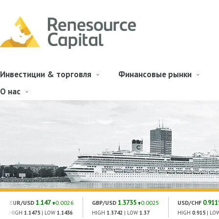
Инвестиции & торговля
Финансовые рынки
О нас
1.147
1.3735
0.911
EUR/USD
0.0026
GBP/USD
0.0025
USD/CHF
HIGH
1.1475
| LOW
1.1436
HIGH
1.3742
| LOW
1.37
HIGH
0.915
| LO