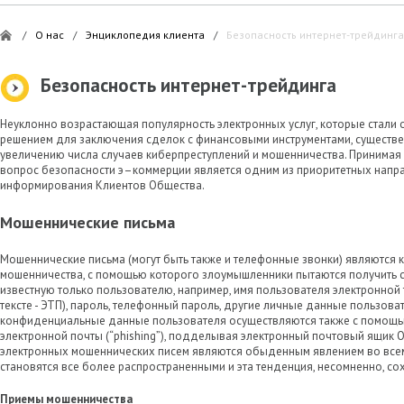
/
О нас
/
Энциклопедия клиента
/
Безопасность интернет-трейдинга
Безопасность интернет-трейдинга
Неуклонно возрастающая популярность электронных услуг, которые стали
решением для заключения сделок с финансовыми инструментами, существ
увеличению числа случаев киберпреступлений и мошенничества. Принимая
вопрос безопасности э–коммерции является одним из приоритетных напра
информирования Клиентов Общества.
Мошеннические письма
Мошеннические письма (могут быть также и телефонные звонки) являются 
мошенничества, с помощью которого злоумышленники пытаются получить 
известную только пользователю, например, имя пользователя электронной
тексте - ЭТП), пароль, телефонный пароль, другие личные данные пользова
конфиденциальные данные пользователя осуществляются также с помощь
электронной почты (“phishing”), подделывая электронный почтовый ящик 
электронных мошеннических писем являются обыденным явлением во всем 
становятся все более распространенными и эта тенденция, несомненно, со
Приемы мошенничества