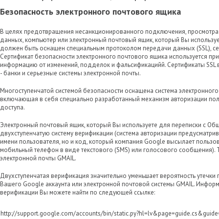
Безопасность электронного почтового ящика
В целях предотвращения несанкционированного подключения, просмотра
данных, компьютер или электронный почтовый ящик, который Вы используе
должен быть оснащен специальным протоколом передачи данных (SSL), се
Сертификат безопасности электронного почтового ящика используется при
информацию от изменений, подделок и фальсификацийй. Сертификаты SSL 
- банки и серьезные системы электронной почты.
Многоступенчатой системой безопасности оснащена система электронного
включающая в себя специально разработанный механизм авторизации пол
доступа.
Электронный почтовый ящик, который Вы используете для переписки с О
двухступенчатую систему верификации (система авторизации предусматрив
имени пользователя, но и код, который компания Google высылает пользо
мобильный телефон в виде текстового (SMS) или голосового сообщения). 
электронной почты GMAIL.
Двухступенчатая верификация значительно уменьшает вероятность утечки
Вашего Google аккаунта или электронной почтовой системы GMAIL. Инфор
верификации Вы можете найти по следующей ссылке:
http://support.google.com/accounts/bin/static.py?hl=lv&page=guide.cs&g