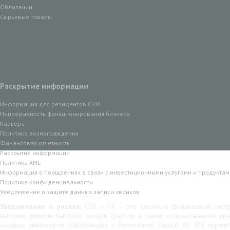
Облигации
Сырьевые товары
Раскрытие информации
Информация для резидентов США
Непрерывность функционирования бизнеса
Карьера
Политика вознаграждения
Финансовая отчетность
Раскрытие информации
Политика AML
Информация о поощрениях в связи с инвестиционными услугами и продуктам
Политика конфиденциальности
Уведомление о защите данных записи звонков
Уведомление о рисках:
CFD и FX – это сложные финансовый инстр
высоким риском быстрой потери средств в связи использованием кр
частных инвесторов работающих с Renesource Capital AS IBS теряю