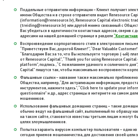
Поддельные отправители информации
– Клиент получает элек
имени Общества и в строке отправителя видит Renesource Capi
(
information@renesource.lv
), Renesource Capital electronic tr
(
treiding@renesource.lv
) или другой мнимо связанный с Общес
Вас убедиться в идентичности контактных адресов, сверив с
адресами на нашей домашней странице в разделе
“Контактная
Воспроизведение корпоративного стиля в электронном письм
“Приветствуем Вас, дорогой Клиент!”, “Dear Valuable Customer!
“Благодарим Вас за то, что Вы используете торговую (-ый) пл
от Renesource Capital”, “Thank you for using Renesource Capital 
platform”, подпись , “С пожеланием удачного и солнечного дня”, 
Capital” пишутся так, чтобы максимально воспроизвести корп
Фальшивые ссылки
– название также максимально приближено 
Общества, например, “Для актуализации информации, предост
инструментов, нажмите здесь”, “Click here to update your inform
questionnaire” и др., адрес страницы в интернете на самом де
мошенников.
Использование фальшивых домашних страниц
– такие домашн
обычно ведут на фальшивый сайт, выполненный по образцу на
на таком сайте, становятся известны третьим лицам и могут 
целях злоумышленников.
Попытка заразить вирусом компьютер пользователя
– один из
сегодня приемов мошенничества, для достижения своей цели