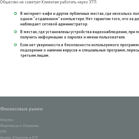
Общество не советует Клиентам работать через ЭТП:
В интернет-кафе и других публичных местах, где несколько п
одном “отдаленном” компьютере. Нет гарантии того, что за д
наблюдает сетевой администратор.
В местах, где установлены устройства видеонаблюдения, при
получить информацию о паролях и имени пользователя.
Если нет уверенности в безопасности используемого програм
подозрение о наличии вирусов и специальных программ, пере
третьим лицам.
Финансовые рынки
Форекс
Фьючерсы и Опционы
CFD
Акции, Опционы и ETF