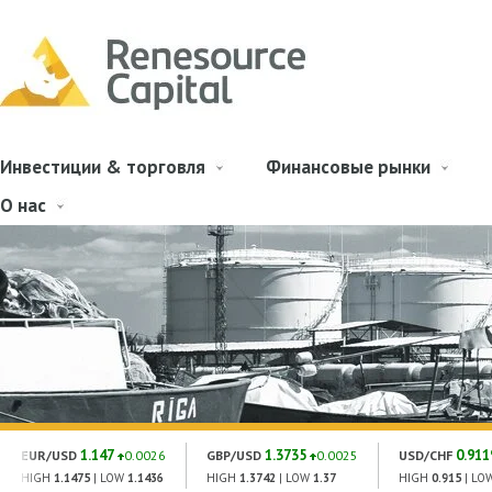
Инвестиции & торговля
Финансовые рынки
О нас
1.147
1.3735
0.911
EUR/USD
0.0026
GBP/USD
0.0025
USD/CHF
HIGH
1.1475
| LOW
1.1436
HIGH
1.3742
| LOW
1.37
HIGH
0.915
| LO