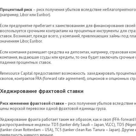
Процентный риск
– риск получения убытков вследствие неблагоприятного
(например, Libor или Euribor).
Если предприятие прибегает к заимствованиям для финансирования своей 
воспользуется срочными контрактами на процентные инструменты для стра
ставок. Возникает, прежде всего, у компаний, привлекающих займы под пл
значениям Libor, Euribor.
Если компания размещает средства на депозитах, например, страховая ко
компания, выдающая ссуды или кредиты, то она будет заключать срочные 
падения процентных ставок.
Renesource Capital предоставляет возможность захеджировать процентны
свопов, контрактов FRA (forward rate agreement), опционов и опционных стр
Хеджирование фрахтовой ставки
Риск изменения фрахтовой ставки
– риск получения убытков вследствие 
цены морской перевозки одной фрахтовой единицы груза.
Хеджирование фрахта работает таким же образом, как и своп (FFA- forward f
распространённые индексы TD3 (tanker dirty Saudi – Japan, VLCC), TD5 (Niger
(tanker clean Rotterdam – USA), TC5 (tanker clean Ras Tanura – Japan). Други
ликвидность намного меньше.