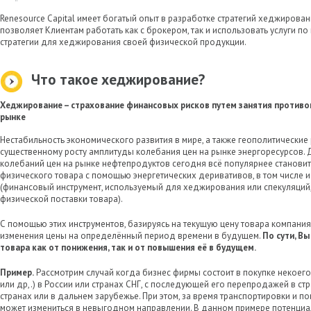
Renesource Capital имеет богатый опыт в разработке стратегий хеджирован
позволяет Клиентам работать как с брокером, так и использовать услуги 
стратегии для хеджирования своей физической продукции.
Что такое хеджирование?
Хеджирование – страхование финансовых рисков путем занятия противо
рынке
Нестабильность экономического развития в мире, а также геополитические
существенному росту амплитуды колебания цен на рынке энергоресурсов. 
колебаний цен на рынке нефтепродуктов сегодня всё популярнее станови
физического товара с помощью энергетических деривативов, в том числе
(финансовый инструмент, используемый для хеджирования или спекуляций
физической поставки товара).
С помощью этих инструментов, базируясь на текущую цену товара компания 
изменения цены на определённый период времени в будущем.
По сути, В
товара как от понижения, так и от повышения её в будущем.
Пример.
Рассмотрим случай когда бизнес фирмы состоит в покупке некоего
или др,.) в России или странах СНГ, с последующей его перепродажей в ст
странах или в дальнем зарубежье. При этом, за время транспортировки и п
может измениться в невыгодном направлении. В данном примере потенци