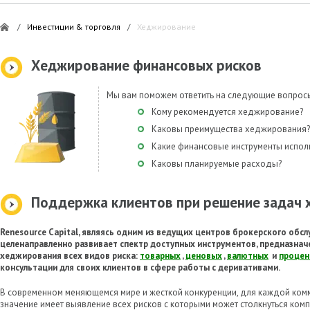
/
Инвестиции & торговля
/
Хеджирование
Хеджирование финансовых рисков
Мы вам поможем ответить на следующие вопрос
Кому рекомендуется хеджирование?
Каковы преимущества хеджирования?
Какие финансовые инструменты испол
Каковы планируемые расходы?
Поддержка клиентов при решение задач
Renesource Capital, являясь одним из ведущих центров брокерского обсл
целенаправленно развивает спектр доступных инструментов, предназнач
хеджирования всех видов риска:
товарных
,
ценовых
,
валютных
и
процен
консультации для своих клиентов в сфере работы с деривативами.
В современном меняющемся мире и жесткой конкуренции, для каждой ком
значение имеет выявление всех рисков с которыми может столкнуться компа