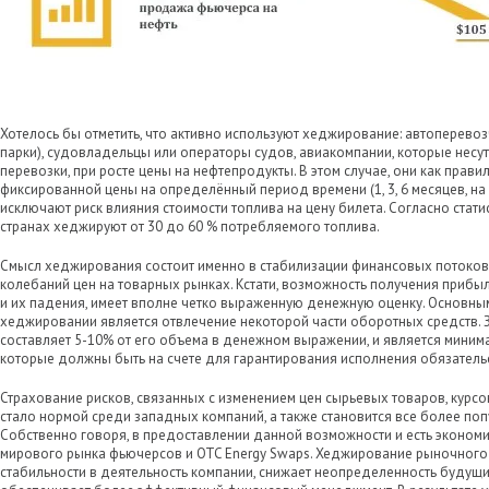
Хотелось бы отметить, что активно используют хеджирование: автоперево
парки), судовладельцы или операторы судов, авиакомпании, которые несу
перевозки, при росте цены на нефтепродукты. В этом случае, они как прав
фиксированной цены на определённый период времени (1, 3, 6 месяцев, на 1
исключают риск влияния стоимости топлива на цену билета. Согласно стати
странах хеджируют от 30 до 60 % потребляемого топлива.
Смысл хеджирования состоит именно в стабилизации финансовых потоков,
колебаний цен на товарных рынках. Кстати, возможность получения прибыли
и их падения, имеет вполне четко выраженную денежную оценку. Основны
хеджировании является отвлечение некоторой части оборотных средств. З
составляет 5-10% от его объема в денежном выражении, и является миним
которые должны быть на счете для гарантирования исполнения обязатель
Страхование рисков, связанных с изменением цен сырьевых товаров, курсо
стало нормой среди западных компаний, а также становится все более попу
Собственно говоря, в предоставлении данной возможности и есть эконом
мирового рынка фьючерсов и OTC Energy Swaps. Хеджирование рыночного 
стабильности в деятельность компании, снижает неопределенность будущ