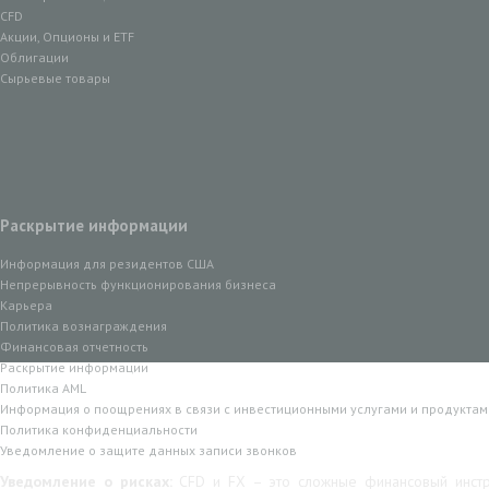
CFD
Акции, Опционы и ETF
Облигации
Сырьевые товары
Раскрытие информации
Информация для резидентов США
Непрерывность функционирования бизнеса
Карьера
Политика вознаграждения
Финансовая отчетность
Раскрытие информации
Политика AML
Информация о поощрениях в связи с инвестиционными услугами и продуктам
Политика конфиденциальности
Уведомление о защите данных записи звонков
Уведомление о рисках:
CFD и FX – это сложные финансовый инстр