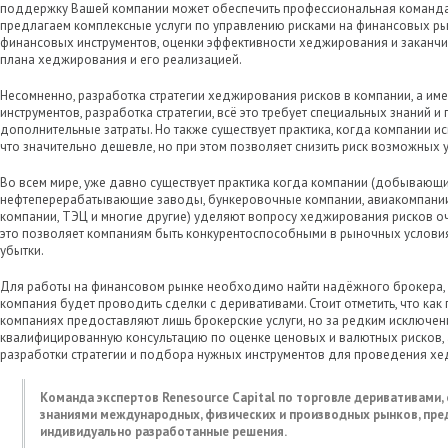
поддержку Вашей компании может обеспечить профессиональная команда R
предлагаем комплексные услуги по управлению рисками на финансовых рын
финансовых инструментов, оценки эффективности хеджирования и заканч
плана хеджирования и его реализацией.
Несомненно, разработка стратегии хеджирования рисков в компании, а име
инструментов, разработка стратегии, всё это требует специальных знаний и 
дополнительные затраты. Но также существует практика, когда компании исп
что значительно дешевле, но при этом позволяет снизить риск возможных 
Во всем мире, уже давно существует практика когда компании (добывающ
нефтеперерабатывающие заводы, бункеровочные компании, авиакомпании
компании, ТЭЦ и многие другие) уделяют вопросу хеджирования рисков оч
это позволяет компаниям быть конкурентоспособными в рыночных условия
убытки.
Для работы на финансовом рынке необходимо найти надёжного брокера, 
компания будет проводить сделки с деривативами. Стоит отметить, что как
компаниях предоставляют лишь брокерские услуги, но за редким исключен
квалифицированную консультацию по оценке ценовых и валютных рисков, 
разработки стратегии и подбора нужных инструментов для проведения х
Команда экспертов Renesource Capital по торговле деривативами
знаниями международных, физических и производных рынков, пре
индивидуально разработанные решения.