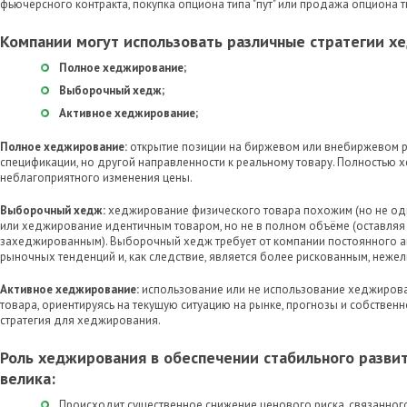
фьючерсного контракта, покупка опциона типа "пут" или продажа опциона ти
Компании могут использовать различные стратегии х
Полное хеджирование;
Выборочный хедж;
Активное хеджирование;
Полное хеджирование:
открытие позиции на биржевом или внебиржевом 
спецификации, но другой направленности к реальному товару. Полностью 
неблагоприятного изменения цены.
Выборочный хедж:
хеджирование физического товара похожим (но не од
или хеджирование идентичным товаром, но не в полном объёме (оставляя 
захеджированным). Выборочный хедж требует от компании постоянного а
рыночных тенденций и, как следствие, является более рискованным, неже
Активное хеджирование:
использование или не использование хеджирова
товара, ориентируясь на текущую ситуацию на рынке, прогнозы и собствен
стратегия для хеджирования.
Роль хеджирования в обеспечении стабильного разви
велика:
Происходит существенное снижение ценового риска, связанного