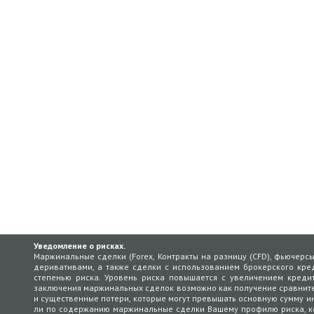
Уведомление о рисках.
Маржинальные сделки (Forex, Контракты на разницу (CFD), фьючерс
деривативами, а также сделки с использованием брокерского кред
степенью риска. Уровень риска повышается с увеличением кредит
заключения маржинальных сделок возможно как получение сравнит
и существенные потери, которые могут превышать основную сумму ин
ли по содержанию маржинальные сделки Вашему профилю риска, кот