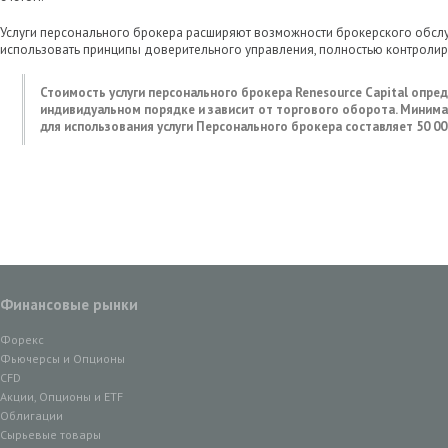
Услуги персонального брокера расширяют возможности брокерского обсл
использовать принципы доверительного управления, полностью контролир
Стоимость услуги персонального брокера Renesource Capital опред
индивидуальном порядке и зависит от торгового оборота. Миним
для использования услуги Персонального брокера составляет 50 00
Финансовые рынки
Форекс
Фьючерсы и Опционы
CFD
Акции, Опционы и ETF
Облигации
Сырьевые товары