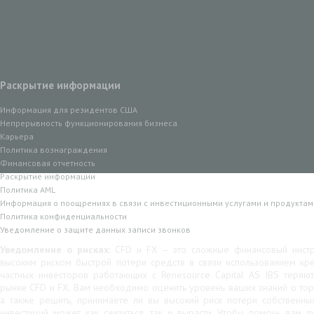
Раскрытие информации
Информация для резидентов США
Непрерывность функционирования бизнеса
Карьера
Политика вознаграждения
Финансовая отчетность
Раскрытие информации
Политика AML
Информация о поощрениях в связи с инвестиционными услугами и продуктам
Политика конфиденциальности
Уведомление о защите данных записи звонков
Уведомление о рисках:
CFD и FX – это сложные финансовый инстр
высоким риском быстрой потери средств в связи использованием кр
частных инвесторов работающих с Renesource Capital AS IBS теряю
рынке CFD и FX. Вам необходимо оценить уровень ваших знаний о тор
а также решить, принимаете ли вы высокий риск потери собственны
инвестиций может как снизиться, так и вырасти. Чтобы помочь вам 