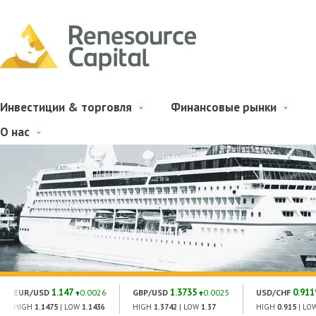
Инвестиции & торговля
Финансовые рынки
О нас
1.147
1.3735
0.911
EUR/USD
0.0026
GBP/USD
0.0025
USD/CHF
HIGH
1.1475
| LOW
1.1436
HIGH
1.3742
| LOW
1.37
HIGH
0.915
| LO