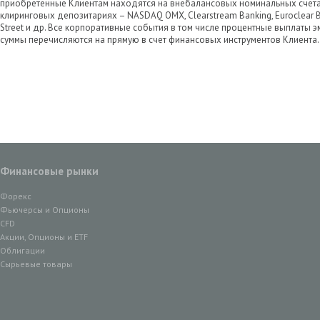
приобретенные Клиентам находятся на внебалансовых номинальных счетах
клиринговых депозитариях – NASDAQ OMX, Clearstream Banking, Euroclear Ban
Street и др. Все корпоративные события в том числе процентные выплаты 
суммы перечисляются на прямую в счет финансовых инструментов Клиента.
Финансовые рынки
Форекс
Фьючерсы и Опционы
CFD
Акции, Опционы и ETF
Облигации
Сырьевые товары