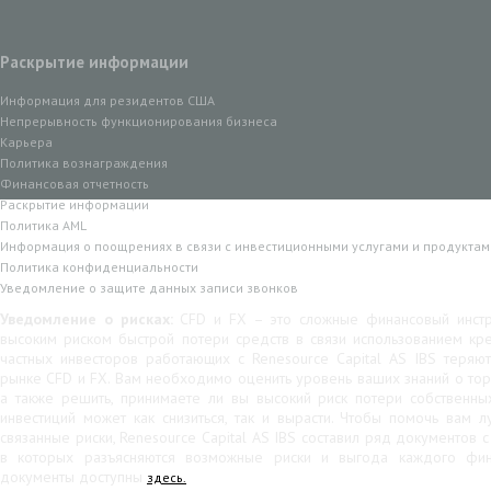
Раскрытие информации
Информация для резидентов США
Непрерывность функционирования бизнеса
Карьера
Политика вознаграждения
Финансовая отчетность
Раскрытие информации
Политика AML
Информация о поощрениях в связи с инвестиционными услугами и продуктам
Политика конфиденциальности
Уведомление о защите данных записи звонков
Уведомление о рисках:
CFD и FX – это сложные финансовый инстр
высоким риском быстрой потери средств в связи использованием кр
частных инвесторов работающих с Renesource Capital AS IBS теряю
рынке CFD и FX. Вам необходимо оценить уровень ваших знаний о тор
а также решить, принимаете ли вы высокий риск потери собственны
инвестиций может как снизиться, так и вырасти. Чтобы помочь вам 
связанные риски, Renesource Capital AS IBS составил ряд документов 
в которых разъясняются возможные риски и выгода каждого фина
документы доступны
здесь.