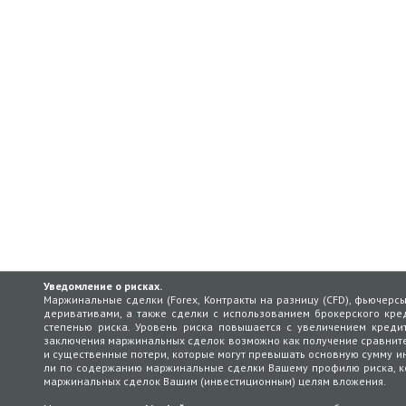
Уведомление о рисках.
Маржинальные сделки (Forex, Контракты на разницу (CFD), фьючерс
деривативами, а также сделки с использованием брокерского кред
степенью риска. Уровень риска повышается с увеличением кредит
заключения маржинальных сделок возможно как получение сравнит
и существенные потери, которые могут превышать основную сумму ин
ли по содержанию маржинальные сделки Вашему профилю риска, кот
маржинальных сделок Вашим (инвестиционным) целям вложения.