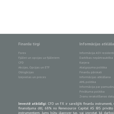
Finanšu tirgi
Informācijas atklāš
Forex
Informācija ASV reziden
Fjūčeri un opcijas uz fjūčeriem
Darbības nepārtrauktība
CFD
Karjera
Akcijas, Opcijas un ETF
Atalgojuma politika
Obligācijas
Finanšu pārskati
Izejvielas un preces
Informācijas atklāšana
AML politika
Informācija par pamudin
Privātuma politika
Zvanu ierakstīšanas dat
Investē atbildīgi:
CFD un FX ir sarežģīti finanšu instrumenti, 
finansējuma dēļ. 68% no Renesource Capital AS IBS privāto
instrumentiem. Jums būtu jāapsver tas, vai izprotat, kā darb