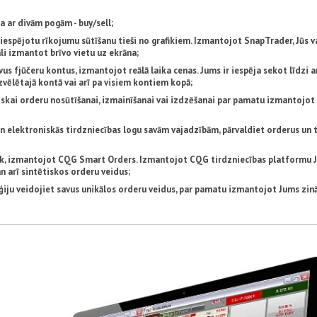
a ar divām pogām - buy/sell;
i iespējotu rīkojumu sūtīšanu tieši no grafikiem. Izmantojot SnapTrader, Jūs v
āli izmantot brīvo vietu uz ekrāna;
vus fjūčeru kontus, izmantojot reālā laika cenas. Jums ir iespēja sekot līdzi a
zvēlētajā kontā vai arī pa visiem kontiem kopā;
skai orderu nosūtīšanai, izmainīšanai vai izdzēšanai par pamatu izmantojo
 elektroniskās tirdzniecības logu savām vajadzībām, pārvaldiet orderus un t
bāk, izmantojot CQG Smart Orders. Izmantojot CQG tirdzniecības platformu 
n arī sintētiskos orderu veidus;
ēģiju veidojiet savus unikālos orderu veidus, par pamatu izmantojot Jums zi