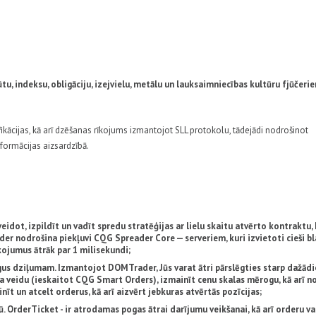
tu, indeksu, obligāciju, izejvielu, metālu un lauksaimniecības kultūru fjūčeri
kācijas, kā arī dzēšanas rīkojums izmantojot SLL protokolu, tādejādi nodrošinot
formācijas aizsardzībā.
eidot, izpildīt un vadīt spredu stratēģijas ar lielu skaitu atvērto kontraktu, 
er nodrošina piekļuvi CQG Spreader Core — serveriem, kuri izvietoti cieši b
īkojumus ātrāk par 1 milisekundi;
rgus dziļumam. Izmantojot DOMTrader, Jūs varat ātri pārslēgties starp dažād
a veidu (ieskaitot CQG Smart Orders), izmainīt cenu skalas mērogu, kā arī n
nīt un atcelt orderus, kā arī aizvērt jebkuras atvērtās pozīcijas;
gū. OrderTicket - ir atrodamas pogas ātrai darījumu veikšanai, kā arī orderu v