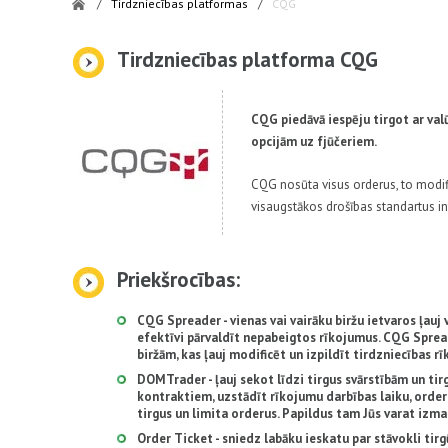
/
Tirdzniecības platformas
/
CQG
Tirdzniecības platforma CQG
CQG piedāvā iespēju tirgot ar valū
opcijām uz fjūčeriem.
CQG nosūta visus orderus, to modifi
visaugstākos drošības standartus in
Priekšrocības:
CQG Spreader - vienas vai vairāku biržu ietvaros ļauj v
efektīvi pārvaldīt nepabeigtos rīkojumus. CQG Spread
biržām, kas ļauj modificēt un izpildīt tirdzniecības r
DOMTrader - ļauj sekot līdzi tirgus svārstībām un ti
kontraktiem, uzstādīt rīkojumu darbības laiku, order
tirgus un limita orderus. Papildus tam Jūs varat izmai
Order Ticket - sniedz labāku ieskatu par stāvokli tir