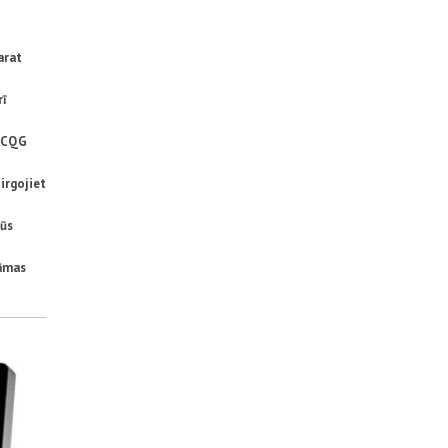
arat
rī
t CQG
irgojiet
Jūs
nāmas