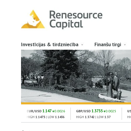
Investīcijas & tirdzniecība
Finanšu tirgi
1.147
1.3735
EUR/USD
0.0026
GBP/USD
0.0025
U
HIGH
1.1475
| LOW
1.1436
HIGH
1.3742
| LOW
1.37
H