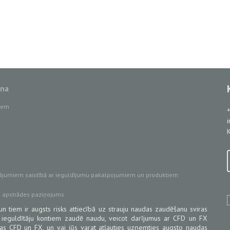
ana
tiem
K
ājumiem saistībā ar ieguldījumu pakalpojumiem un produktiem
u apstrādes paziņojums
un tiem ir augsts risks attiecībā uz strauju naudas zaudēšanu sviras
 ieguldītāju kontiem zaudē naudu, veicot darījumus ar CFD un FX
ojas CFD un FX, un vai jūs varat atļauties uzņemties augsto naudas