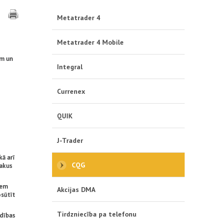
Metatrader 4
Metatrader 4 Mobile
em un
Integral
Currenex
QUIK
J-Trader
kā arī
CQG
lakus
iem
Akcijas DMA
osūtīt
Tirdzniecība pa telefonu
adības