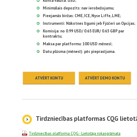
Konta valūta: USD;
Minimālais depozīts: nav ierobežojumu;
Pieejamās biržas: CME, ICE, Nyse Liffe, LME;
Instrumenti: Nākotnes līgumi jeb Fjūčeri un Opcijas;
Komisija: no 0.99 USD/ 0.65 EUR/ 0.65 GBP par
kontraktu;
Maksa par platformu: 100 USD mēnesī;
Datu plūsma (mēnesī): pēc pieprasījuma.
ATVĒRT KONTU
ATVĒRT DEMO KONTU
Tirdzniecības platformas CQG lieto
Tirdzniecības platformа CQG - Lietotāja rokasgrāmata