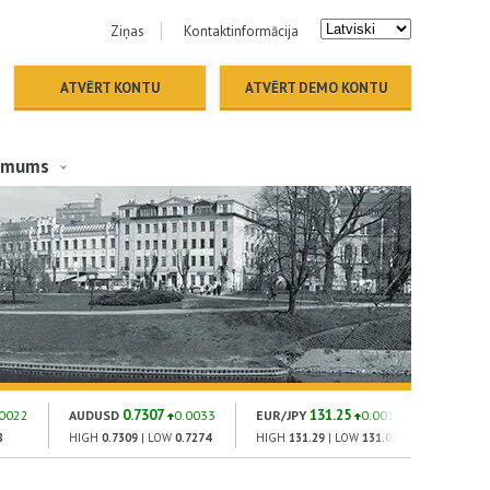
Ziņas
Kontaktinformācija
ATVĒRT KONTU
ATVĒRT DEMO KONTU
 mums
0.7307
131.25
1
.0022
AUDUSD
0.0033
EUR/JPY
0.001
GOLD
8
HIGH
0.7309
| LOW
0.7274
HIGH
131.29
| LOW
131.01
HIGH
182