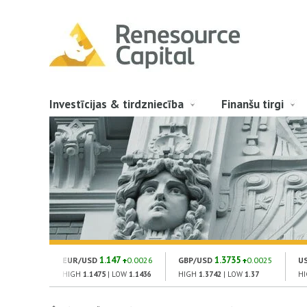
Investīcijas & tirdzniecība
Finanšu tirgi
1.147
1.3735
EUR/USD
0.0026
GBP/USD
0.0025
U
HIGH
1.1475
| LOW
1.1436
HIGH
1.3742
| LOW
1.37
H