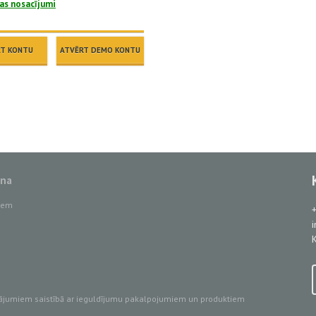
as nosacījumi
RT KONTU
ATVĒRT DEMO KONTU
ana
tiem
K
ājumiem saistībā ar ieguldījumu pakalpojumiem un produktiem