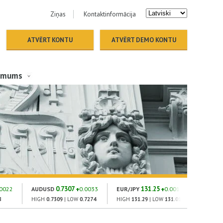
Ziņas
Kontaktinformācija
ATVĒRT KONTU
ATVĒRT DEMO KONTU
 mums
0.7307
131.25
1
.0022
AUDUSD
0.0033
EUR/JPY
0.001
GOLD
8
HIGH
0.7309
| LOW
0.7274
HIGH
131.29
| LOW
131.01
HIGH
182