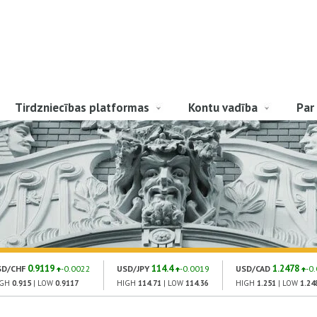
Tirdzniecības platformas
Kontu vadība
Par
0.9119
114.4
1.2478
SD/CHF
-0.0022
USD/JPY
-0.0019
USD/CAD
-0
IGH
0.915
| LOW
0.9117
HIGH
114.71
| LOW
114.36
HIGH
1.251
| LOW
1.24