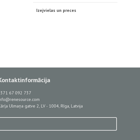
Izejvielas un preces
Kontaktinformācija
+371 67 092 737
info@renesource.com
ārļa Ulmaņa gatve 2, LV - 1004, Rīga, Latvija