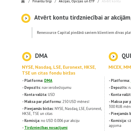
/
Finanšu tirgi
/
Akcijas, Opcijas un ETF
/
Atvērt kontu
Atvērt kontu tirdzniecībai ar akcijā
Renesource Capital piedāvā saviem klientiem divas plat
DMA
QU
NYSE, Nasdaq, LSE, Euronext, HKSE,
MICEX, ММ
TSE un citas fondu biržas
- Platforma:
DMA
- Platforma:
- Depozīts:
nav ierobežojumu
- Depozīts:
n
- Konta valūta:
USD
- Konta valū
- Maksa par platformu:
250 USD mēnesī
- Maksa par 
300 RUB mēn
- Pieejamās biržas:
NYSE, Nasdaq, LSE, Euronext,
HKSE, TSE un citas
- Pieejamās b
- Komisija:
no USD 0.006 par akciju
- Komisija:
sā
apjoma
-
Tirdzniecības nosacījumi