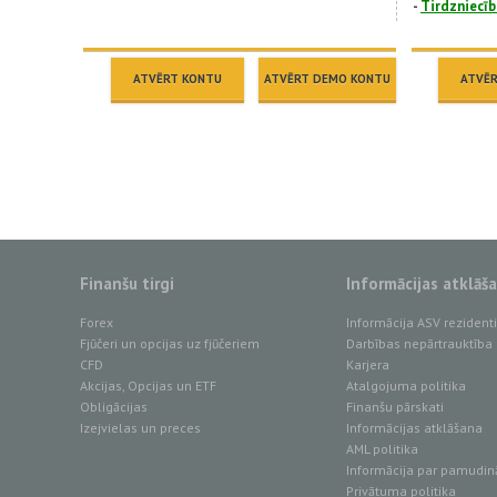
-
Tirdzniecīb
ATVĒRT KONTU
ATVĒRT DEMO KONTU
ATVĒ
Finanšu tirgi
Informācijas atklāš
Forex
Informācija ASV reziden
Fjūčeri un opcijas uz fjūčeriem
Darbības nepārtrauktība
CFD
Karjera
Akcijas, Opcijas un ETF
Atalgojuma politika
Obligācijas
Finanšu pārskati
Izejvielas un preces
Informācijas atklāšana
AML politika
Informācija par pamudin
Privātuma politika