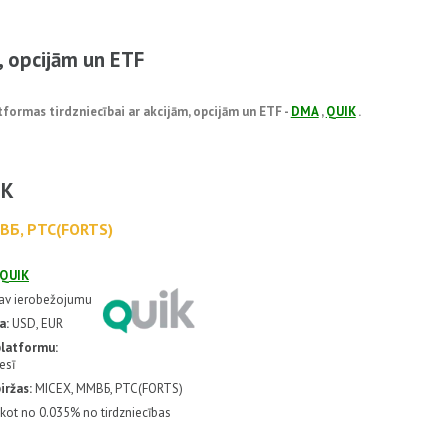
m, opcijām un ETF
formas tirdzniecībai ar akcijām, opcijām un ETF -
DMA
,
QUIK
.
IK
ВБ, РТС(FORTS)
QUIK
av ierobežojumu
ta:
USD, EUR
platformu:
esī
iržas:
MICEX, ММВБ, РТС(FORTS)
kot no 0.035% no tirdzniecības