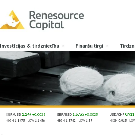
Investīcijas & tirdzniecība
Finanšu tirgi
Tirdzn
1.147
1.3735
0.911
EUR/USD
0.0026
GBP/USD
0.0025
USD/CHF
HIGH
1.1475
| LOW
1.1436
HIGH
1.3742
| LOW
1.37
HIGH
0.915
| LO