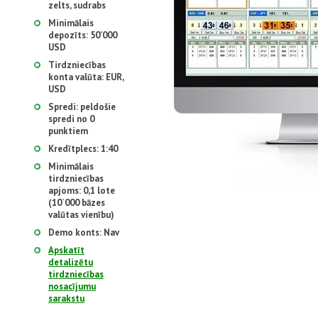
zelts, sudrabs
Minimālais
depozīts: 50'000
USD
Tirdzniecības
konta valūta: EUR,
USD
Spredi: peldošie
spredi no 0
punktiem
Kredītplecs: 1:40
Minimālais
tirdzniecības
apjoms: 0,1 lote
(10`000 bāzes
valūtas vienību)
Demo konts: Nav
Apskatīt
detalizētu
tirdzniecības
nosacījumu
sarakstu