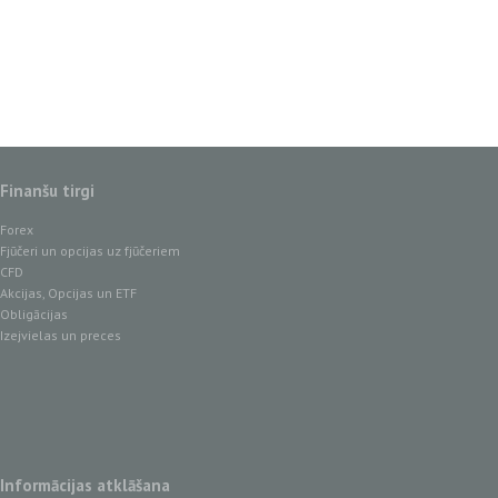
Finanšu tirgi
Forex
Fjūčeri un opcijas uz fjūčeriem
CFD
Akcijas, Opcijas un ETF
Obligācijas
Izejvielas un preces
Informācijas atklāšana