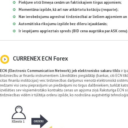
Piekļuve otrā līmeņa cenām un faktiskajiem tirgus apjomiem;
Momentāna izpilde, kā arī nav atkārtotu kotāciju (requote);
Nav ierobežojumu agresīvai tirdzniecībai ar lieliem apjomiem un 
Automātiska rīkojumu izpilde bez dīleru iejaukšanās;
Ir iespējams apgrieztais spreds (BID cena augstāka par ASK cenu)
CURRENEX ECN Forex
ECN (Electronic Communication Network) jeb elektronisko sakaru tīkls
ir īp
tirdzniecību ar finanšu instrumentiem. Likviditātes piegādātāji (bankas, citi ECN tīk
citas finanšu institūcijas) veic tirdzniecības darījumus vienotā elektroniskā sistē
redzami visi cenu pieprasījumi un piedāvājumi no tirgus dalībniekiem, turklāt katrs
izvēlēties sev vispiemērotāko kontraktu cenas un apjoma ziņā. Raksturīga ECN sis
tirdzniecības vidēm ir tūlītēja orderu izpilde, ko nodrošina augstvērtīgi tehnoloģis