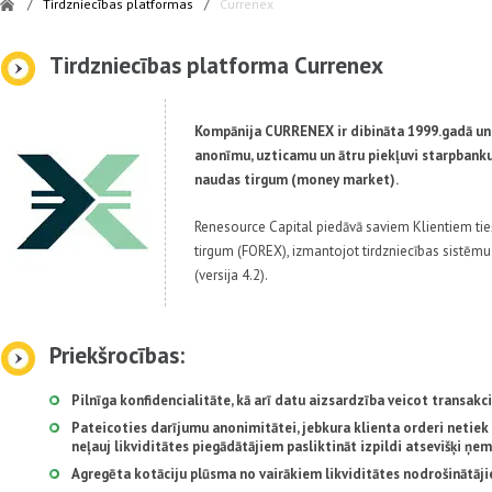
/
Tirdzniecības platformas
/
Currenex
Tirdzniecības platforma Currenex
Kompānija CURRENEX ir dibināta 1999.gadā un
anonīmu, uzticamu un ātru piekļuvi starpbank
naudas tirgum (money market).
Renesource Capital piedāvā saviem Klientiem tie
tirgum (FOREX), izmantojot tirdzniecības sistēm
(versija 4.2).
Priekšrocības:
Pilnīga konfidencialitāte, kā arī datu aizsardzība veicot transakci
Pateicoties darījumu anonimitātei, jebkura klienta orderi netiek 
neļauj likviditātes piegādātājiem pasliktināt izpildi atsevišķi ņe
Agregēta kotāciju plūsma no vairākiem likviditātes nodrošinātāj