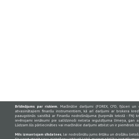
Brīdinājums par riskiem.
Maržinālie darījumi (FOREX, CFD, fjūceri un 
atvasinātajiem finanšu instrumentiem, kā arī darījumi ar brokera kredī
paaugstinās saistībā ar Finanšu nodrošinājuma (turpmāk tekstā - FN) k
ievērojami ienākumi pie salīdzinoši neliela ieguldījuma līmeņa, gan
Lūdzam Jūs pārliecināties vai maržinālie darījumi atbilst un ir piemēroti J
Mēs izmantojam sīkdatnes
, lai nodrošinātu jums ērtāku un drošāku lietoš
Jūs varat atcelt savu piekrišanu jebkurā laikā, mainot pārlūka iestatījumu