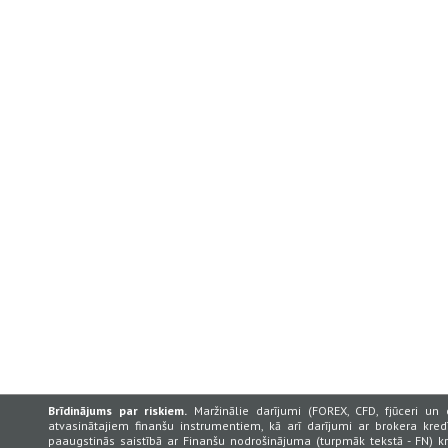
Brīdinājums par riskiem.
Maržinālie darījumi (FOREX, CFD, fjūceri un 
atvasinātajiem finanšu instrumentiem, kā arī darījumi ar brokera kredī
paaugstinās saistībā ar Finanšu nodrošinājuma (turpmāk tekstā - FN) k