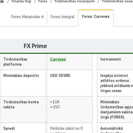
/
Finanšu tirgi
/
Forex
/
Tirdzniecības nosacījumi
/
Tirdzniecības nosa
Forex: Currenex
Forex: Metatrader 4
Forex: Integral
FX Prime
Тirdzniecības
Currenex
Instrumenti
platforma
Minimālais depozīts
USD 50'000
Iespēja izvietot
atliktos orderus
jebkurā attālumā 
tirgus cenas
Tirdzniecības konta
• EUR
Minimālais
valūta
• USD
tirdzniecības apj
darījumiem valūta
tirgū (FOREX)
Spredi
Peldošie sākot no 0
Automātiskā