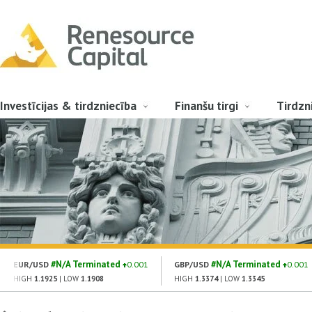
Investīcijas & tirdzniecība
Finanšu tirgi
Tirdzn
#N/A Terminated
#N/A Terminated
EUR/USD
0.001
GBP/USD
0.001
HIGH
1.1925
| LOW
1.1908
HIGH
1.3374
| LOW
1.3345