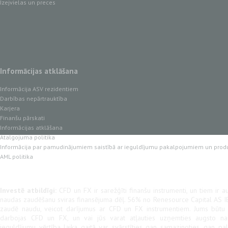
Izejvielas un preces
Informācijas atklāšana
Informācija ASV rezidentiem
Darbības nepārtrauktība
Karjera
Finanšu pārskati
Informācijas atklāšana
Atalgojuma politika
Informācija par pamudinājumiem saistībā ar ieguldījumu pakalpojumiem un prod
AML politika
Investē atbildīgi:
CFD un FX ir sarežģīti finanšu instrumenti, un tiem ir au
naudas zaudēšanu sviras finansējuma dēļ. 56% no Renesource Capital AS IB
zaudē naudu, veicot darījumus ar CFD un FX instrumentiem. Jums būtu jā
darbojas CFD un FX, un vai jūs varat atļauties uzņemties augsto na
ieguldījumu vērtība laika gaitā var svārstīties gan samazinoties, gan pal