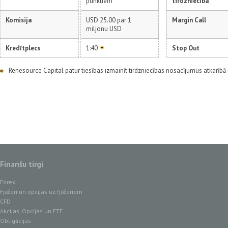
punktiem
tirdzniecība
Komisija
USD 25.00 par 1
Margin Call
miljonu USD
Kredītplecs
1:40
Stop Out
Renesource Capital patur tiesības izmainīt tirdzniecības nosacījumus atkarībā n
Finanšu tirgi
Forex
Fjūčeri un opcijas uz fjūčeriem
CFD
Akcijas, Opcijas un ETF
Obligācijas