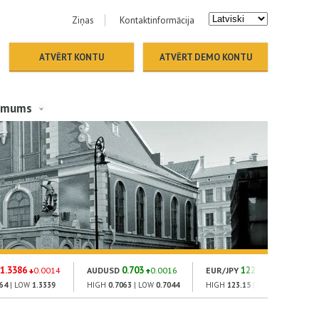
Ziņas
Kontaktinformācija
ATVĒRT KONTU
ATVĒRT DEMO KONTU
 mums
1.3386
0.703
122.88
0.0014
AUDUSD
0.0016
EUR/JPY
0.05
64
| LOW
1.3339
HIGH
0.7063
| LOW
0.7044
HIGH
123.15
| LOW
122.93