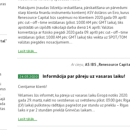
uras
Maksājumi (naudas līdzekļu ieskaitīšana, pārskaitīšana un pārvedumi
starp klienta finanšu instrumentu kontiem) ASV dolāros un Eiro, kurus
Renesource Capital būs saņēmusi no klientiem 2020.gada 09. aprīlī
pēc cut–off–time iestāšanas (plkst. 10:00 AM pēc GMT laika), tiks
apstrādāti un izpildīti nākošajā darba dienā 14. aprīlī. Valūtas
konvertācija ar fizisko piegādi 2020.gada 09. aprīlī pēc cut–off–time
iestāšanas (plkst. 10:00 AM pēc GMT laika) tiks veikta uz SPOT/TOM
tal”
valūtas piegādes nosacījumiem...
Lasīt tālāk...
Ar cieņu,
AS IBS „Renesource Capita
s
Informācija par pāreju uz vasaras laiku!
24.03.2020
i
Cienījamie klienti!
urus
.
Vēlamies Jūs informēt, ka pāreja uz vasaras laiku Eiropā notiks 2020.
šajā
gada 29. martā, naktī no sestdienas uz svētdienu plkst. 03:00 (pēc Rīg
gada
(LV) laika) pulksteņu rādītājus pagriežot par stundu uz priekšu – Rīgas
ūtas
laiks ir par 2 stundām priekšā Grinvičas laikam...
Lasīt tālāk...