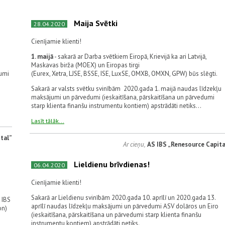
Maija Svētki
28.04.2020
Cienījamie klienti!
1. maijā
- sakarā ar Darba svētkiem Eiropā, Krievijā ka ari Latvijā,
Maskavas birža (MOEX) un Eiropas tirgi
jumi
(Eurex, Xetra, LJSE, BSSE, ISE, LuxSE, OMXB, OMXN, GPW) būs slēgti.
Sakarā ar valsts svētku svinībām 2020.gada 1. maijā naudas līdzekļu
maksājumi un pārvedumi (ieskaitīšana, pārskaitīšana un pārvedumi
starp klienta finanšu instrumentu kontiem) apstrādāti netiks...
Lasīt tālāk...
tal”
Ar cieņu,
AS IBS „Renesource Capita
Lieldienu brīvdienas!
06.04.2020
Cienījamie klienti!
Sakarā ar Lieldienu svinībām 2020.gada 10. aprīlī un 2020.gada 13.
 IBS
aprīlī naudas līdzekļu maksājumi un pārvedumi ASV dolāros un Eiro
on)
(ieskaitīšana, pārskaitīšana un pārvedumi starp klienta finanšu
instrumentu kontiem) apstrādāti netiks.