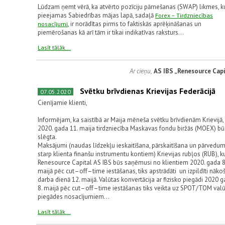
Lūdzam ņemt vērā, ka atvērto pozīciju pārnešanas (SWAP) likmes, k
pieejamas Sabiedrības mājas lapā, sadaļā
Forex – Tirdzniecības
, ir norādītas pirms to faktiskās aprēķināšanas un
nosacījumi
piemērošanas kā arī tām ir tikai indikatīvas raksturs...
Lasīt tālāk...
Ar cieņu,
AS IBS „Renesource Capi
Svētku brīvdienas Krievijas Federācijā
07.05.2020
Cienījamie klienti,
Informējam, ka saistībā ar Maija mēneša svētku brīvdienām Krievijā,
2020. gada 11. maija tirdzniecība Maskavas fondu biržās (MOEX) bū
slēgta.
Maksājumi (naudas līdzekļu ieskaitīšana, pārskaitīšana un pārvedum
starp klienta finanšu instrumentu kontiem) Krievijas rubļos (RUB), k
Renesource Capital AS IBS būs saņēmusi no klientiem 2020. gada 8
maijā pēc cut–off–time iestāšanas, tiks apstrādāti un izpildīti nāko
darba dienā 12. maijā. Valūtas konvertācija ar fizisko piegādi 2020 
8. maijā pēc cut–off–time iestāšanas tiks veikta uz SPOT/TOM val
piegādes nosacījumiem...
Lasīt tālāk...