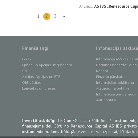
Ar cieņu,
AS IBS „Renesource Capi
1
2
3
»
Finanšu tirgi
Informācijas atklāš
Forex
Informācija ASV reziden
Fjūčeri un opcijas uz fjūčeriem
Darbības nepārtrauktība
CFD
Karjera
Akcijas, Opcijas un ETF
Finanšu pārskati
Obligācijas
Informācijas atklāšana
Izejvielas un preces
Atalgojuma politika
Informācija par pamudin
AML politika
Investē atbildīgi:
CFD un FX ir sarežģīti finanšu instrumenti, 
finansējuma dēļ. 58% no Renesource Capital AS IBS privāto
instrumentiem. Jums būtu jāapsver tas, vai izprotat, kā darb
zaudēšanas risku. Jūsu ieguldījumu vērtība laika gaitā var svārs