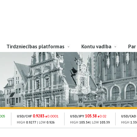
Tirdzniecības platformas
Kontu vadība
Par
0.9283
105.58
005
USD/CHF
0.0001
USD/JPY
0.02
USD/CAD
HIGH
0.9277
| LOW
0.926
HIGH
105.54
| LOW
105.39
HIGH
1.33