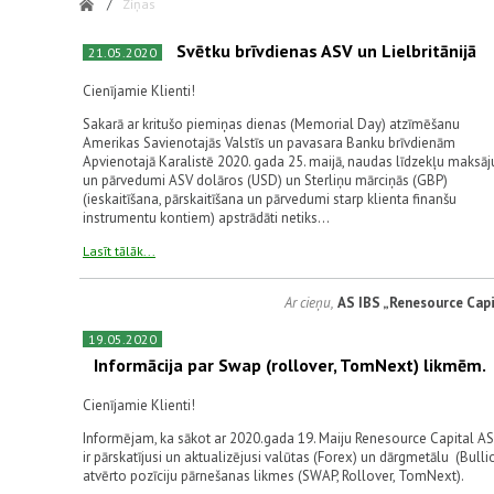
/
Ziņas
Svētku brīvdienas ASV un Lielbritānijā
21.05.2020
Cienījamie Klienti!
Sakarā ar kritušo piemiņas dienas (Memorial Day) atzīmēšanu
Amerikas Savienotajās Valstīs un pavasara Banku brīvdienām
Apvienotajā Karalistē 2020. gada 25. maijā, naudas līdzekļu maksā
un pārvedumi ASV dolāros (USD) un Sterliņu mārciņās (GBP)
(ieskaitīšana, pārskaitīšana un pārvedumi starp klienta finanšu
instrumentu kontiem) apstrādāti netiks...
Lasīt tālāk...
Ar cieņu,
AS IBS „Renesource Capi
19.05.2020
Informācija par Swap (rollover, TomNext) likmēm.
Cienījamie Klienti!
Informējam, ka sākot ar 2020.gada 19. Maiju Renesource Capital AS
ir pārskatījusi un aktualizējusi valūtas (Forex) un dārgmetālu (Bulli
atvērto pozīciju pārnešanas likmes (SWAP, Rollover, TomNext).