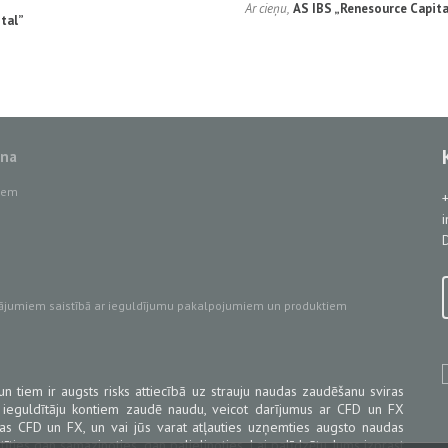
Ar cieņu,
AS IBS „Renesource Capita
tal”
ana
tiem
D
ājumiem saistībā ar ieguldījumu pakalpojumiem un produktiem
un tiem ir augsts risks attiecībā uz strauju naudas zaudēšanu sviras
 ieguldītāju kontiem zaudē naudu, veicot darījumus ar CFD un FX
ojas CFD un FX, un vai jūs varat atļauties uzņemties augsto naudas
tīties gan samazinoties, gan palielinoties. Lai palīdzētu Jums izprast