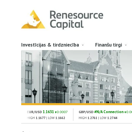
Investīcijas & tirdzniecība
Finanšu tirgi
1.1631
#N/A Connection
EUR/USD
0.0007
GBP/USD
0.0
HIGH
1.1677
| LOW
1.1662
HIGH
1.2761
| LOW
1.2744