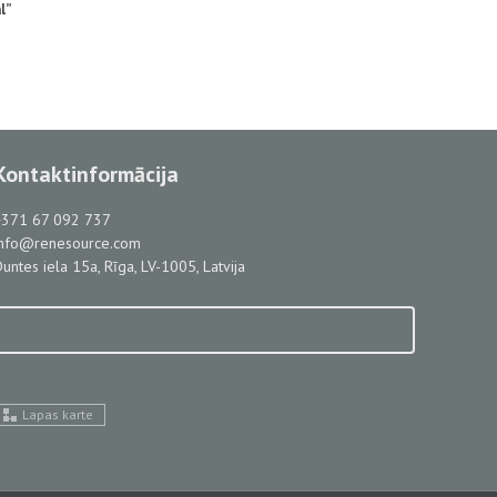
l”
Kontaktinformācija
+371 67 092 737
info@renesource.com
untes iela 15a, Rīga, LV-1005, Latvija
Lapas karte