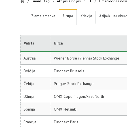
/
Finanšu tirgi
/
Akcijas, Opcijas un ETF
/
Tirdzniecības nos
Eiropa
Ziemeļamerika
Krievija
Āzija/Klusā okeā
Valsts
Birža
Austrija
Wiener Börse (Vienna) Stock Exchange
Beļģija
Euronext Brussels
Čehija
Prague Stock Exchange
Dānija
OMX Copenhagen/First North
Somija
OMX Helsinki
Francija
Euronext Paris