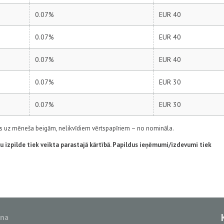
0.07%
EUR 40
0.07%
EUR 40
0.07%
EUR 40
0.07%
EUR 30
0.07%
EUR 30
bas uz mēneša beigām, nelikvīdiem vērtspapīriem – no nomināla.
u izpilde tiek veikta parastajā kārtībā. Papildus ieņēmumi/izdevumi tiek
ana