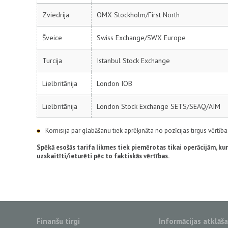
Zviedrija
OMX Stockholm/First North
Šveice
Swiss Exchange/SWX Europe
Turcija
Istanbul Stock Exchange
Lielbritānija
London IOB
Lielbritānija
London Stock Exchange SETS/SEAQ/AIM
Komisija par glabāšanu tiek aprēķināta no pozīcijas tirgus vērtī
Spēkā esošās tarifa likmes tiek piemērotas tikai operācijām, kur
uzskaitīti/ieturēti pēc to faktiskās vērtības.
Finanšu tirgi
Informācijas atklāš