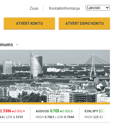
Ziņas
Kontaktinformācija
ATVĒRT KONTU
ATVĒRT DEMO KONTU
 mums
1.3386
0.703
122.88
0.0014
AUDUSD
0.0016
EUR/JPY
0.05
64
| LOW
1.3339
HIGH
0.7063
| LOW
0.7044
HIGH
123.15
| LOW
122.93