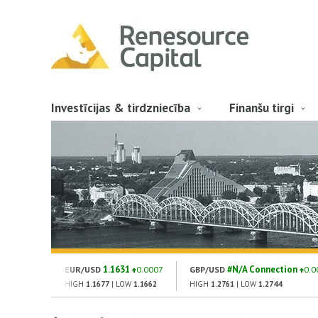
Investīcijas & tirdzniecība
Finanšu tirgi
1.1631
#N/A Connection
EUR/USD
0.0007
GBP/USD
0.0
HIGH
1.1677
| LOW
1.1662
HIGH
1.2761
| LOW
1.2744