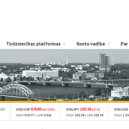
Tirdzniecības platformas
Kontu vadība
Par
0.9283
105.58
005
USD/CHF
0.0001
USD/JPY
0.02
USD/CAD
HIGH
0.9277
| LOW
0.926
HIGH
105.54
| LOW
105.39
HIGH
1.33