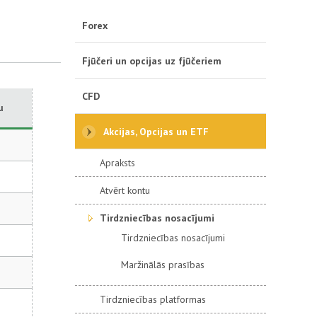
Forex
Fjūčeri un opcijas uz fjūčeriem
CFD
u
Akcijas, Opcijas un ETF
Apraksts
Atvērt kontu
Tirdzniecības nosacījumi
Tirdzniecības nosacījumi
Maržinālās prasības
Tirdzniecības platformas