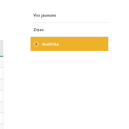
Visi jaunumi
Ziņas
Analītika