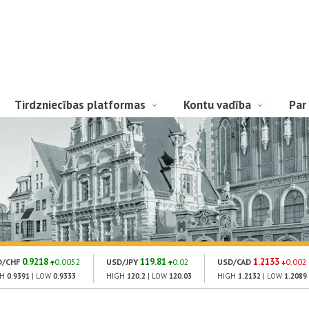
Tirdzniecības platformas
Kontu vadība
Par
0.9218
119.81
1.2133
D/CHF
0.0052
USD/JPY
0.02
USD/CAD
0.002
GH
0.9391
| LOW
0.9333
HIGH
120.2
| LOW
120.03
HIGH
1.2132
| LOW
1.2089