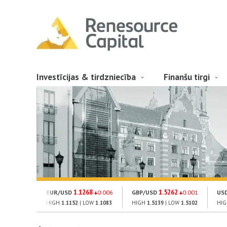
Investīcijas & tirdzniecība
Finanšu tirgi
1.1268
1.5262
EUR/USD
0.006
GBP/USD
0.001
US
HIGH
1.1152
| LOW
1.1083
HIGH
1.5139
| LOW
1.5102
HI