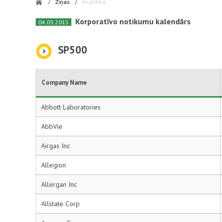
/
Ziņas
/
Analītika
Korporatīvo notikumu kalendārs
04.03.2015
SP500
Company Name
Abbott Laboratories
AbbVie
Airgas Inc
Allegion
Allergan Inc
Allstate Corp