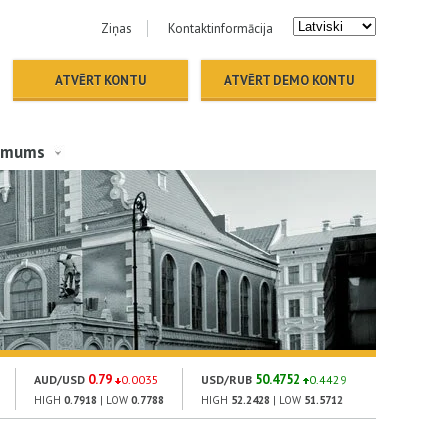
Ziņas
Kontaktinformācija
ATVĒRT KONTU
ATVĒRT DEMO KONTU
 mums
0.79
50.4752
1183
AUD/USD
0.0035
USD/RUB
0.4429
GOLD
HIGH
0.7918
| LOW
0.7788
HIGH
52.2428
| LOW
51.5712
HIGH
1190.2