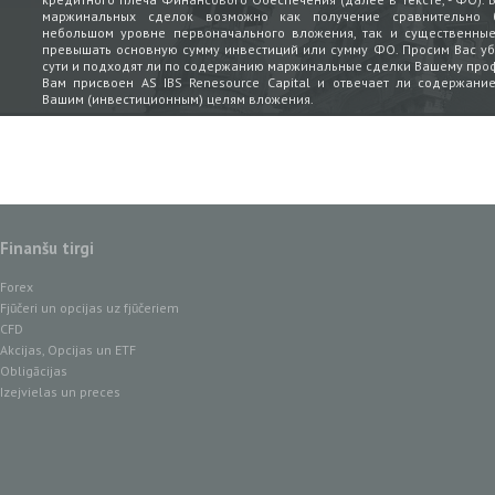
Finanšu tirgi
Forex
Fjūčeri un opcijas uz fjūčeriem
CFD
Akcijas, Opcijas un ETF
Obligācijas
Izejvielas un preces