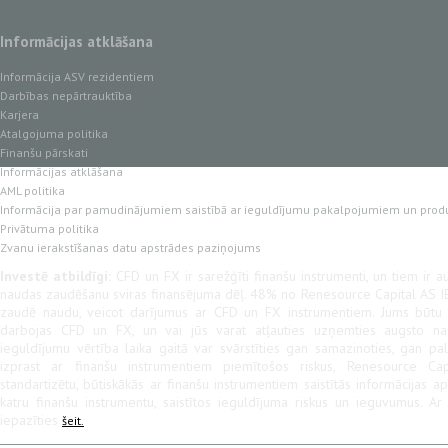
Informācijas atklāšana
Informācija ASV rezidentiem
Darbības nepārtrauktība
Karjera
Atalgojuma politika
Finanšu pārskati
Informācijas atklāšana
AML politika
Informācija par pamudinājumiem saistībā ar ieguldījumu pakalpojumiem un prod
Privātuma politika
Zvanu ierakstīšanas datu apstrādes paziņojums
Investē atbildīgi:
CFD un FX ir sarežģīti finanšu instrumenti, un tiem ir au
naudas zaudēšanu sviras finansējuma dēļ. 48% no Renesource Capital AS IB
zaudē naudu, veicot darījumus ar CFD un FX instrumentiem. Jums būtu jā
darbojas CFD un FX, un vai jūs varat atļauties uzņemties augsto na
ieguldījumu vērtība laika gaitā var svārstīties gan samazinoties, gan pal
izprast ar finanšu instrumentiem piemītošos riskus, Renesource Cap
standartizētu, būtiskākās ar finanšu instrumentiem saistītās informācijas a
katru finanšu instrumentu, saistītos ieguldījuma riskus un ieguvumus. A
iepazīties
šeit.