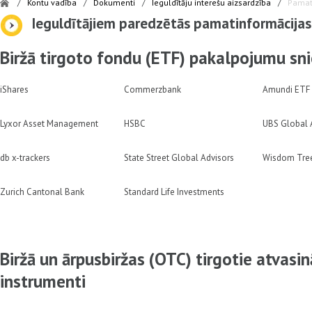
/
Kontu vadība
/
Dokumenti
/
Ieguldītāju interešu aizsardzība
/
Pamat
Ieguldītājiem paredzētās pamatinformācija
Biržā tirgoto fondu (ETF) pakalpojumu sni
iShares
Commerzbank
Amundi ETF
Lyxor Asset Management
HSBC
UBS Global
db x-trackers
State Street Global Advisors
Wisdom Tree
Zurich Cantonal Bank
Standard Life Investments
Biržā un ārpusbiržas (OTC) tirgotie atvasin
instrumenti