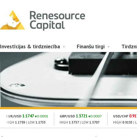
Investīcijas & tirdzniecība
Finanšu tirgi
Tirdzn
1.1747
1.3721
0.91
EUR/USD
0.0001
GBP/USD
0.0007
USD/CHF
HIGH
1.1759
| LOW
1.1733
HIGH
1.3737
| LOW
1.3707
HIGH
0.9153
| 