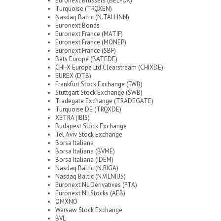
Euronext Brussels (BELFOX)
Turquoise (TRQXEN)
Nasdaq Baltic (N.TALLINN)
Euronext Bonds
Euronext France (MATIF)
Euronext France (MONEP)
Euronext France (SBF)
Bats Europe (BATEDE)
CHI-X Europe Ltd Clearstream (CHIXDE)
EUREX (DTB)
Frankfurt Stock Exchange (FWB)
Stuttgart Stock Exchange (SWB)
Tradegate Exchange (TRADEGATE)
Turquoise DE (TRQXDE)
XETRA (IBIS)
Budapest Stock Exchange
Tel Aviv Stock Exchange
Borsa Italiana
Borsa Italiana (BVME)
Borsa Italiana (IDEM)
Nasdaq Baltic (N.RIGA)
Nasdaq Baltic (N.VILNIUS)
Euronext NL Derivatives (FTA)
Euronext NL Stocks (AEB)
OMXNO
Warsaw Stock Exchange
BVL