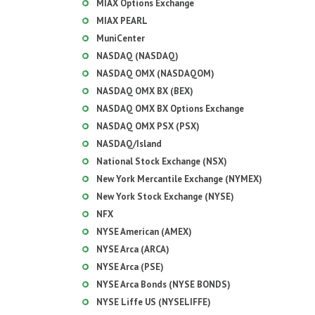
MIAX Options Exchange
MIAX PEARL
MuniCenter
NASDAQ (NASDAQ)
NASDAQ OMX (NASDAQOM)
NASDAQ OMX BX (BEX)
NASDAQ OMX BX Options Exchange
NASDAQ OMX PSX (PSX)
NASDAQ/Island
National Stock Exchange (NSX)
New York Mercantile Exchange (NYMEX)
New York Stock Exchange (NYSE)
NFX
NYSE American (AMEX)
NYSE Arca (ARCA)
NYSE Arca (PSE)
NYSE Arca Bonds (NYSE BONDS)
NYSE Liffe US (NYSELIFFE)