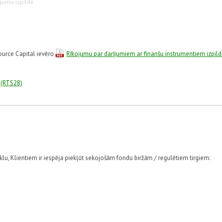
jumu izpilde
ource Capital ievēro
Rīkojumu par darījumiem ar finanšu instrumentiem izpil
 (RTS28)
lu, Klientiem ir iespēja piekļūt sekojošām fondu biržām / regulētiem tirgiem: