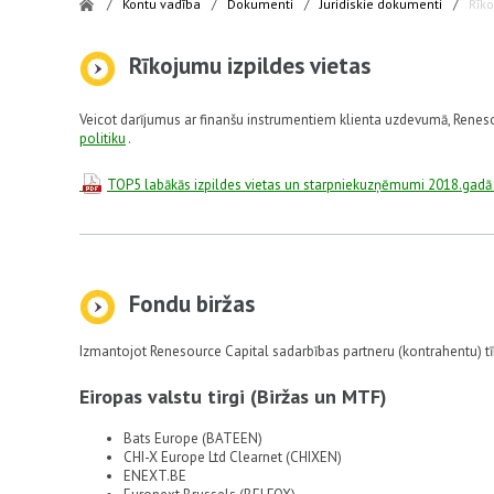
/
Kontu vadība
/
Dokumenti
/
Juridiskie dokumenti
/
Rīko
Rīkojumu izpildes vietas
Veicot darījumus ar finanšu instrumentiem klienta uzdevumā, Renes
politiku
.
TOP5 labākās izpildes vietas un starpniekuzņēmumi 2018.gadā
Fondu biržas
Izmantojot Renesource Capital sadarbības partneru (kontrahentu) tīk
Eiropas valstu tirgi (Biržas un MTF)
Bats Europe (BATEEN)
CHI-X Europe Ltd Clearnet (CHIXEN)
ENEXT.BE