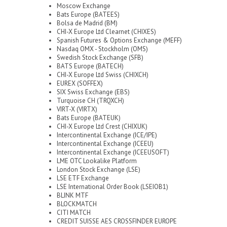
Moscow Exchange
Bats Europe (BATEES)
Bolsa de Madrid (BM)
CHI-X Europe Ltd Clearnet (CHIXES)
Spanish Futures & Options Exchange (MEFF)
Nasdaq OMX - Stockholm (OMS)
Swedish Stock Exchange (SFB)
BATS Europe (BATECH)
CHI-X Europe Ltd Swiss (CHIXCH)
EUREX (SOFFEX)
SIX Swiss Exchange (EBS)
Turquoise CH (TRQXCH)
VIRT-X (VIRTX)
Bats Europe (BATEUK)
CHI-X Europe Ltd Crest (CHIXUK)
Intercontinental Exchange (ICE/IPE)
Intercontinental Exchange (ICEEU)
Intercontinental Exchange (ICEEUSOFT)
LME OTC Lookalike Platform
London Stock Exchange (LSE)
LSE ETF Exchange
LSE International Order Book (LSEIOB1)
BLINK MTF
BLOCKMATCH
CITI MATCH
CREDIT SUISSE AES CROSSFINDER EUROPE