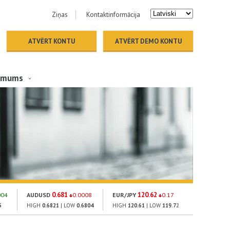
Ziņas
Kontaktinformācija
ATVĒRT KONTU
ATVĒRT DEMO KONTU
 mums
0.681
120.62
145
004
AUDUSD
0.0008
EUR/JPY
0.17
GOLD
5
HIGH
0.6821
| LOW
0.6804
HIGH
120.61
| LOW
119.72
HIGH
1469.