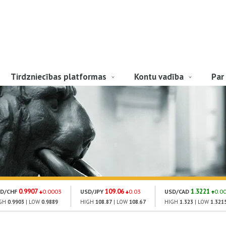
Tirdzniecības platformas
Kontu vadība
Par
0.9907
109.06
1.3221
D/CHF
0.0003
USD/JPY
0.03
USD/CAD
0.0
GH
0.9903
| LOW
0.9889
HIGH
108.87
| LOW
108.67
HIGH
1.323
| LOW
1.321