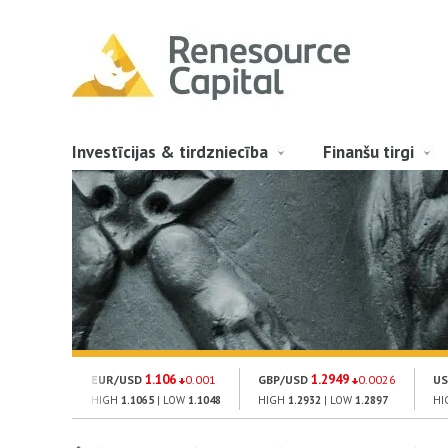
Investīcijas & tirdzniecība
Finanšu tirgi
1.106
1.2949
EUR/USD
0.001
GBP/USD
0.0026
US
HIGH
1.1065
| LOW
1.1048
HIGH
1.2932
| LOW
1.2897
HI