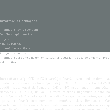
Informācijas atklāšana
Informācija ASV rezidentiem
Darbības nepārtrauktība
Karjera
Finanšu pārskati
Informācijas atklāšana
Atalgojuma politika
Informācija par pamudinājumiem saistībā ar ieguldījumu pakalpojumiem un prod
AML politika
Investē atbildīgi:
CFD un FX ir sarežģīti finanšu instrumenti, un tiem ir au
naudas zaudēšanu sviras finansējuma dēļ. 50% no Renesource Capital AS IB
zaudē naudu, veicot darījumus ar CFD un FX instrumentiem. Jums būtu jā
darbojas CFD un FX, un vai jūs varat atļauties uzņemties augsto na
ieguldījumu vērtība laika gaitā var svārstīties gan samazinoties, gan pal
izprast ar finanšu instrumentiem piemītošos riskus, Renesource Cap
standartizētu, būtiskākās ar finanšu instrumentiem saistītās informācijas a
katru finanšu instrumentu, saistītos ieguldījuma riskus un ieguvumus. A