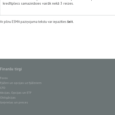
kredītplecs samazināsies vairāk nekā 3 reizes.
Ar pilnu ESMA paziņojuma tekstu var iepazīties
šeit
.
Finanšu tirgi
Forex
Fjūčeri un opcijas uz fjūčeriem
CFD
Akcijas, Opcijas un ETF
Obligācijas
Izejvielas un preces