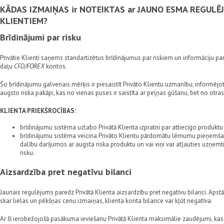
KĀDAS IZMAIŅAS ir NOTEIKTAS ar JAUNO ESMA REGULĒ
KLIENTIEM?
Brīdinājumi par risku
Privātie Klienti saņems standartizētus brīdinājumus par riskiem un informāciju 
daļu
CFD/FOREX
kontos.
Šo brīdinājumu galvenais mērķis ir piesaistīt Privāto Klientu uzmanību, informējo
augsto riska pakāpi, kas no vienas puses ir saistīta ar peļņas gūšanu, bet no otr
KLIENTA PRIEKŠROCĪBAS:
brīdinājumu sistēma uzlabo Privātā Klienta izpratni par attiecīgo produktu
brīdinājumu sistēma veicina Privāto Klientu pārdomātu lēmumu pieņemšanu 
dalību darījumos ar augsta riska produktu un vai viņi var atļauties uzņem
risku.
Aizsardzība pret negatīvu bilanci
Jaunais regulējums paredz Privātā Klienta aizsardzību pret negatīvu bilanci. Aps
skar lielas un pēkšņas cenu izmaiņas, klienta konta bilance var kļūt negatīva.
Ar šī ierobežojošā pasākuma ieviešanu Privātā Klienta maksimālie zaudējumi, kas