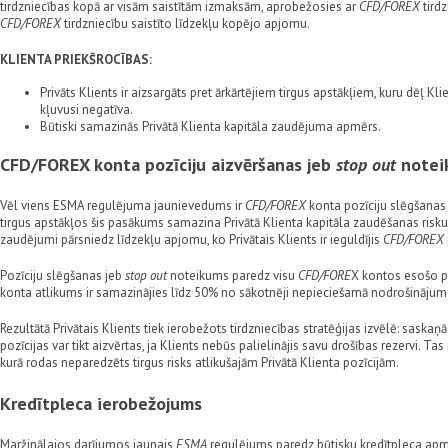
tirdzniecības kopā ar visām saistītām izmaksām, aprobežosies ar
CFD/
FOREX
tird
CFD/
FOREX
tirdzniecību saistīto līdzekļu kopējo apjomu.
KLIENTA PRIEKŠROCĪBAS:
Privāts Klients ir aizsargāts pret ārkārtējiem tirgus apstākļiem, kuru dēļ Kl
kļuvusi negatīva.
Būtiski samazinās Privātā Klienta kapitāla zaudējuma apmērs.
CFD/FOREX konta pozīciju aizvēršanas jeb
stop out
notei
Vēl viens ESMA regulējuma jaunievedums ir
CFD/FOREX
konta pozīciju slēgšanas
tirgus apstākļos šis pasākums samazina Privātā Klienta kapitāla zaudēšanas risku 
zaudējumi pārsniedz līdzekļu apjomu, ko Privātais Klients ir ieguldījis
CFD/FOREX
Pozīciju slēgšanas jeb
stop out
noteikums paredz visu
CFD/FORE
X kontos esošo po
konta atlikums ir samazinājies līdz 50% no sākotnēji nepieciešamā nodrošināju
Rezultātā Privātais Klients tiek ierobežots tirdzniecības stratēģijas izvēlē: saska
pozīcijas var tikt aizvērtas, ja Klients nebūs palielinājis savu drošības rezervi. Tas
kurā rodas neparedzēts tirgus risks atlikušajām Privātā Klienta pozīcijām.
Kredītpleca ierobežojums
Maržinālajos darījumos jaunais
ESMA
regulējums paredz būtisku kredītpleca ap