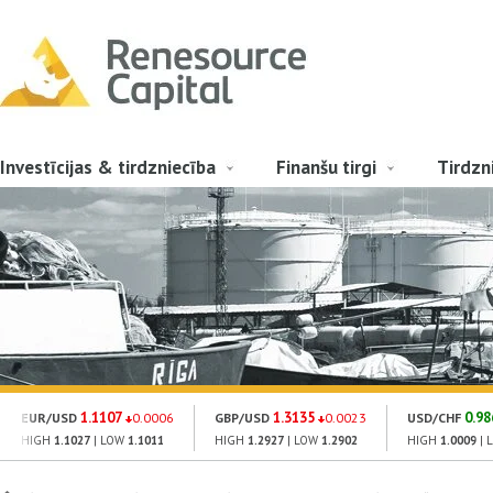
Investīcijas & tirdzniecība
Finanšu tirgi
Tirdzn
1.1107
1.3135
0.98
EUR/USD
0.0006
GBP/USD
0.0023
USD/CHF
HIGH
1.1027
| LOW
1.1011
HIGH
1.2927
| LOW
1.2902
HIGH
1.0009
| 