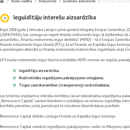
/
Kontu vadība
/
Dokumenti
/
Juridiskie dokumenti
/
Interešu aizsardz
Ieguldītāju interešu aizsardzība
Kopš 2008.gada 1.februāra Latvijā ir pilnā apmērā integrēta Eiropas Savienības 20
(2004/39/EK), kas uzrauga un regulē finanšu instrumentu tirgu, tā dalībniekus kā a
aizsardzību. „Finanšu instrumentu tirgus direktīva” (MiFID) – tā ir Eiropas Savienība
Finanšu instrumentu tirgus likumā (FITL), kā arī Finanšu un Kapitāla tirgus komisi
ir piemērojami attiecībā uz finanšu instrumentu tirdzniecības regulēšanu visās Eir
LR Finanšu instrumentu tirgus likumā iestrādātās MiFID normas un regulas pamatpri
Ieguldītāju aizsardzība;
Kvalitatīvāku ieguldījumu pakalpojumu sniegšana;
Tirgus caurskatamības (transperency) nodrošināšana;
Lai novērstu iespējamos interešu konfliktus, kā arī nekvalitatīva ieguldījuma pa
„Renesource Capital” saviem klientiem ir izstrādājusi un ieviesusi ieguldītāju inte
konfliktu pārvaldes jomā, piemērojot to mūsdienu likumdošanas prasībām.
Renesource Capital darbību uzrauga Finanšu un Kapitāla tirgus komisija.
Renesource Capital sniedzot ieguldījumu pakalpojumus vadās no Rīkojumu izpild