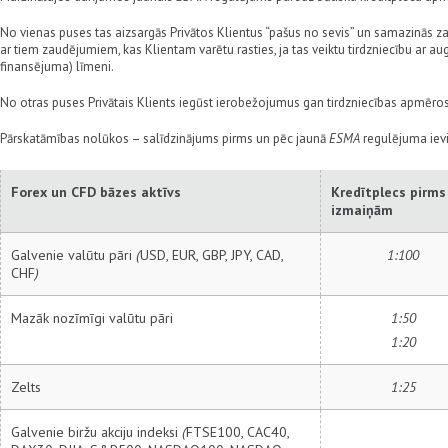
No vienas puses tas aizsargās Privātos Klientus “pašus no sevis” un samazinās 
ar tiem zaudējumiem, kas Klientam varētu rasties, ja tas veiktu tirdzniecību ar au
finansējuma) līmeni.
No otras puses Privātais Klients iegūst ierobežojumus gan tirdzniecības apmēros
Pārskatāmības nolūkos – salīdzinājums pirms un pēc jaunā
ESMA
regulējuma iev
Forex un CFD bāzes aktīvs
Kredītplecs pirms
izmaiņām
Galvenie valūtu pāri
(
USD, EUR, GBP, JPY, CAD,
1:100
CHF
)
Mazāk nozīmīgi valūtu pāri
1:50
1:20
Zelts
1:25
Galvenie biržu akciju indeksi
(
FTSE100, CAC40,