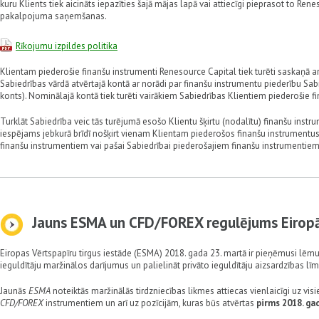
kuru Klients tiek aicināts iepazīties šajā mājas lapā vai attiecīgi pieprasot to Re
pakalpojuma saņemšanas.
Rīkojumu izpildes politika
Klientam piederošie finanšu instrumenti Renesource Capital tiek turēti saskaņā 
Sabiedrības vārdā atvērtajā kontā ar norādi par finanšu instrumentu piederību Sa
konts). Nominālajā kontā tiek turēti vairākiem Sabiedrības Klientiem piederošie f
Turklāt Sabiedrība veic tās turējumā esošo Klientu šķirtu (nodalītu) finanšu instru
iespējams jebkurā brīdī nošķirt vienam Klientam piederošos finanšu instrumentu
finanšu instrumentiem vai pašai Sabiedrībai piederošajiem finanšu instrumentiem
Jauns ESMA un CFD/FOREX regulējums Eirop
Eiropas Vērtspapīru tirgus iestāde (ESMA) 2018. gada 23. martā ir pieņēmusi lēmu
ieguldītāju maržinālos darījumus un palielināt privāto ieguldītāju aizsardzības līm
Jaunās
ESMA
noteiktās maržinālās tirdzniecības likmes attiecas vienlaicīgi uz vi
CFD/FOREX
instrumentiem un arī uz pozīcijām, kuras būs atvērtas
pirms
2018. ga