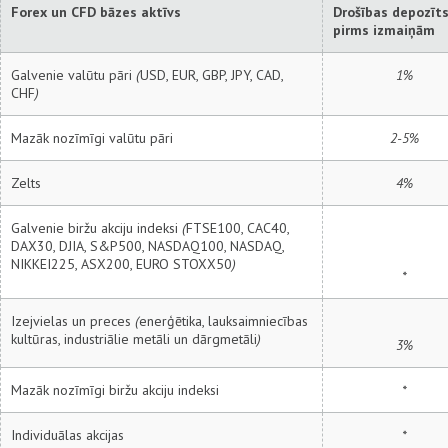
Forex un CFD bāzes aktīvs
Drošības depozīt
pirms izmaiņām
Galvenie valūtu pāri
(
USD, EUR, GBP, JPY, CAD,
1%
CHF
)
Mazāk nozīmīgi valūtu pāri
2-5%
Zelts
4%
Galvenie biržu akciju indeksi
(
FTSE100, CAC40,
DAX30, DJIA, S&P500, NASDAQ100, NASDAQ,
NIKKEI225, ASX200, EURO STOXX50
)
*
Izejvielas un preces
(
enerģētika, lauksaimniecības
kultūras, industriālie metāli un dārgmetāli
)
3%
Mazāk nozīmīgi biržu akciju indeksi
*
Individuālas akcijas
*