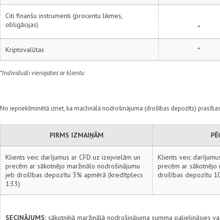
Citi finanšu instrumenti (procentu likmes,
obligācijas)
*
Kriptovalūtas
*
*Individuāli vienojoties ar klientu
No iepriekšminētā izriet, ka maržinālā nodrošinājuma (drošības depozīts) prasības a
PIRMS IZMAIŅĀM
PĒ
Klients veic darījumus ar CFD uz izejvielām un
Klients veic darījumu
precēm ar sākotnējo maržinālo nodrošinājumu
precēm ar sākotnējo 
jeb drošības depozītu 3% apmērā (kredītplecs
drošības depozītu 1
1:33)
SECINĀJUMS:
sākotnējā maržinālā nodrošinājuma summa palielināsies vair