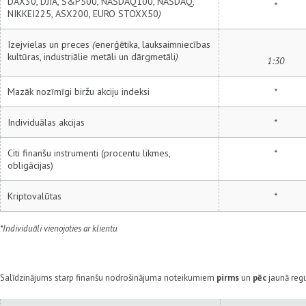
DAX30, DJIA, S&P500, NASDAQ100, NASDAQ,
*
NIKKEI225, ASX200, EURO STOXX50
)
Izejvielas un preces
(
enerģētika, lauksaimniecības
kultūras, industriālie metāli un dārgmetāli
)
1:30
Mazāk nozīmīgi biržu akciju indeksi
*
Individuālas akcijas
*
Citi finanšu instrumenti (procentu likmes,
*
obligācijas)
Kriptovalūtas
*
*Individuāli vienojoties ar klientu
Salīdzinājums starp finanšu nodrošinājuma noteikumiem
pirms
un
pēc
jaunā reg