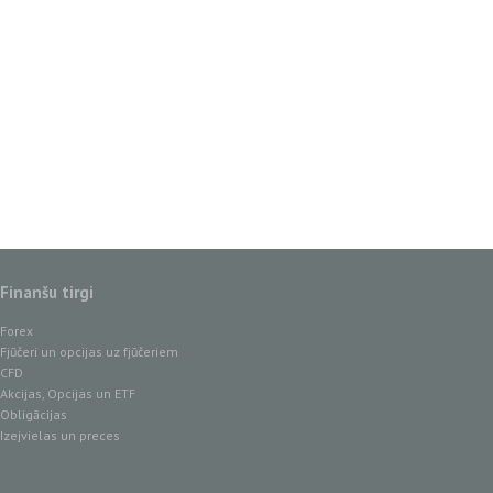
Finanšu tirgi
Forex
Fjūčeri un opcijas uz fjūčeriem
CFD
Akcijas, Opcijas un ETF
Obligācijas
Izejvielas un preces