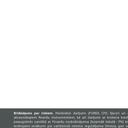
Brīdinājums par riskiem.
Maržinālie darījumi (FOREX, CFD, fjūceri un 
atvasinātajiem finanšu instrumentiem, kā arī darījumi ar brokera kredī
paaugstinās saistībā ar Finanšu nodrošinājuma (turpmāk tekstā - FN) k
ievērojami ienākumi pie salīdzinoši neliela ieguldījuma līmeņa, gan