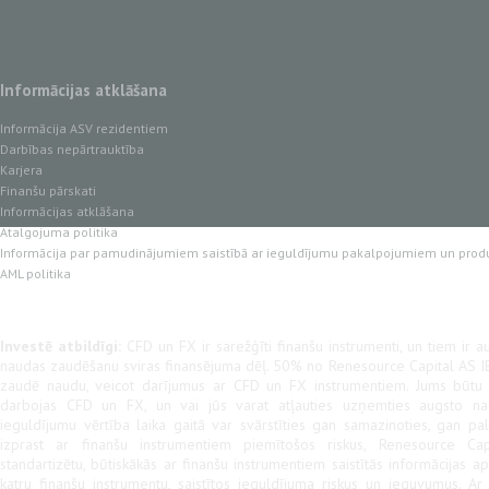
Informācijas atklāšana
Informācija ASV rezidentiem
Darbības nepārtrauktība
Karjera
Finanšu pārskati
Informācijas atklāšana
Atalgojuma politika
Informācija par pamudinājumiem saistībā ar ieguldījumu pakalpojumiem un prod
AML politika
Investē atbildīgi:
CFD un FX ir sarežģīti finanšu instrumenti, un tiem ir au
naudas zaudēšanu sviras finansējuma dēļ. 50% no Renesource Capital AS IB
zaudē naudu, veicot darījumus ar CFD un FX instrumentiem. Jums būtu jā
darbojas CFD un FX, un vai jūs varat atļauties uzņemties augsto na
ieguldījumu vērtība laika gaitā var svārstīties gan samazinoties, gan pal
izprast ar finanšu instrumentiem piemītošos riskus, Renesource Cap
standartizētu, būtiskākās ar finanšu instrumentiem saistītās informācijas a
katru finanšu instrumentu, saistītos ieguldījuma riskus un ieguvumus. A