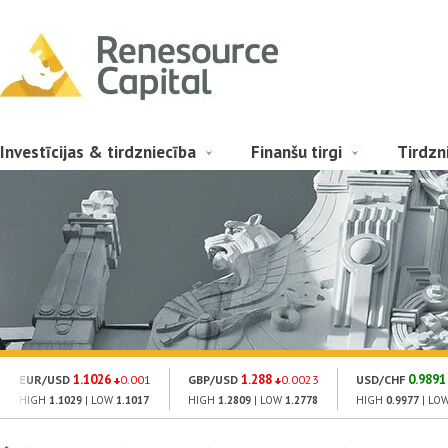
Investīcijas & tirdzniecība
Finanšu tirgi
Tirdzn
1.1026
1.288
0.9891
EUR/USD
0.001
GBP/USD
0.0023
USD/CHF
HIGH
1.1029
| LOW
1.1017
HIGH
1.2809
| LOW
1.2778
HIGH
0.9977
| LO