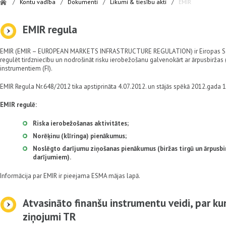
/
Kontu vadība
/
Dokumenti
/
Likumi & tiesību akti
/
EMIR
EMIR regula
EMIR (EMIR – EUROPEAN MARKETS INFRASTRUCTURE REGULATION) ir Eiropas Savie
regulēt tirdzniecību un nodrošināt risku ierobežošanu galvenokārt ar ārpusbiržas
instrumentiem (FI).
EMIR Regula Nr.648/2012 tika apstiprināta 4.07.2012. un stājās spēkā 2012.gada 
EMIR regulē:
Riska ierobežošanas aktivitātes;
Norēķinu (klīringa) pienākumus;
Noslēgto darījumu ziņošanas pienākumus (biržas tirgū un ārpusbi
darījumiem).
Informācija par EMIR ir pieejama ESMA mājas lapā.
Atvasināto finanšu instrumentu veidi, par ku
ziņojumi TR