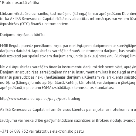
* Bruto nosacītā vērtība
Lūdzam vērst Jūsu uzmanību, kad norēķinu (klīringa) limitu aprēķināšanu Klientiem 
to, ka AS IBS Renesource Capital rīcībā nav absolūtas informācijas par visiem Jū
ārpusbiržas (OTC) finanšu instrumentiem.
Darījumu ziņošanas kārtība
EMIR Regula paredz pienākumu ziņot par noslēgtajiem darījumiem ar sarežģītāji
darījumu datubāzi. Ārpusbiržas sarežģītie finanšu instrumentu darījumi, kas neatbi
tiek uzskatīti par spekulatīviem darījumiem, un tie jāiekļauj norēķinu (klīringa) li
Ne visi ārpusbiržas sarežģīto finanšu instrumentu darījumi tiek ņemti vērā, aprēķino
Darījumi ar ārpusbiržas sarežģītajiem finanšu instrumentiem, kas ir noslēgti ar 
finanšu pārraudzības risku (
hedžēšanās darījumi
), Klientam vai arī klienta saist
norēķinu (klīringa) limitu aprēķināšanā. Kritēriji, kā noteikt, vai darījums ir jāiekļau
aprēķināšanā, ir pieejami ESMA izstrādātajos tehniskajos standartos:
http://www.esma.europa.eu/page/post-trading
AS IBS Renesource Capital informēs visus klientus par ziņošanas noteikumiem un
Jautājumu vai neskaidrību gadījumā lūdzam sazināties ar Brokeru nodaļu zvanot p
+371 67 092 732 vai rakstot uz elektronisko pastu