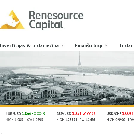
Investīcijas & tirdzniecība
Finanšu tirgi
Tirdzn
1.066
1.253
1.0023
EUR/USD
0.0049
GBP/USD
0.0055
USD/CHF
HIGH
1.085
| LOW
1.0795
HIGH
1.2533
| LOW
1.2476
HIGH
0.9909
| LO