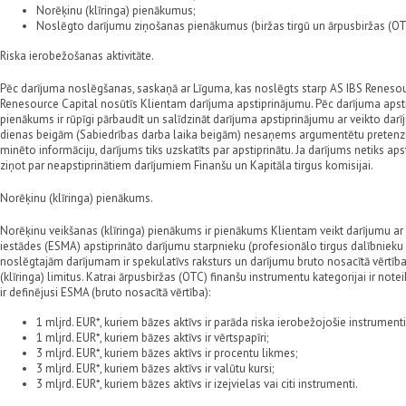
Norēķinu (klīringa) pienākumus;
Noslēgto darījumu ziņošanas pienākumus (biržas tirgū un ārpusbiržas (OT
Riska ierobežošanas aktivitāte.
Pēc darījuma noslēgšanas, saskaņā ar Līguma, kas noslēgts starp AS IBS Renesour
Renesource Capital nosūtīs Klientam darījuma apstiprinājumu. Pēc darījuma aps
pienākums ir rūpīgi pārbaudīt un salīdzināt darījuma apstiprinājumu ar veikto darī
dienas beigām (Sabiedrības darba laika beigām) nesaņems argumentētu pretenzi
minēto informāciju, darījums tiks uzskatīts par apstiprinātu. Ja darījums netiks aps
ziņot par neapstiprinātiem darījumiem Finanšu un Kapitāla tirgus komisijai.
Norēķinu (klīringa) pienākums.
Norēķinu veikšanas (klīringa) pienākums ir pienākums Klientam veikt darījumu ar 
iestādes (ESMA) apstiprināto darījumu starpnieku (profesionālo tirgus dalībnieku
noslēgtajām darījumam ir spekulatīvs raksturs un darījumu bruto nosacītā vērtīb
(klīringa) limitus. Katrai ārpusbiržas (OTC) finanšu instrumentu kategorijai ir notei
ir definējusi ESMA (bruto nosacītā vērtība):
1 mljrd. EUR*, kuriem bāzes aktīvs ir parāda riska ierobežojošie instrumenti
1 mljrd. EUR*, kuriem bāzes aktīvs ir vērtspapīri;
3 mljrd. EUR*, kuriem bāzes aktīvs ir procentu likmes;
3 mljrd. EUR*, kuriem bāzes aktīvs ir valūtu kursi;
3 mljrd. EUR*, kuriem bāzes aktīvs ir izejvielas vai citi instrumenti.