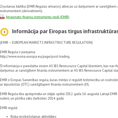
Ziņošanas kārtība (EMIR Regulas ietvaros) attiecas uz darījumiem ar sarežģītiem 
instrumentiem (derivatīviem).
Atvasinato finansu instrumentu veidi (EMIR)
Informācija par Eiropas tirgus infrastruktūra
(EMIR – EUROPEAN MARKETS INFRASTRUCTURE REGULATION)
EMIR Regula ir pieejama:
http://www.esma.europa.eu/page/post-trading
Šī informācija ir paredzēta visiem AS IBS Renesource Capital klientiem, kas nav fi
darījumus ar sarežģītiem finanšu instrumentiem ar AS IBS Renesource Capital sta
EMIR ir Eiropas Savienības regula, kuras mērķis ir regulēt tirdzniecību un nodroš
ar ārpusbiržas (OTC) sarežģītajiem finanšu instrumentiem (FI).
EMIR Regula tika apstiprināta un stājās spēkā 2012. gada 16. augustā. Latvijā EMI
rudenī, un pilnība sāks darboties 2014. gadā.
EMIR regulē:
Riska ierobežošanas aktivitātes;