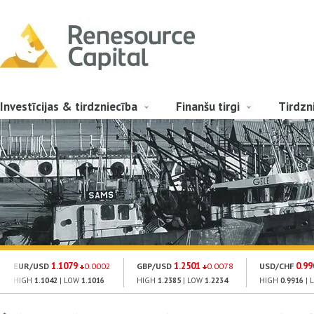
Investīcijas & tirdzniecība
Finanšu tirgi
Tirdzn
1.1079
1.2501
0.99
EUR/USD
0.0002
GBP/USD
0.0078
USD/CHF
HIGH
1.1042
| LOW
1.1016
HIGH
1.2385
| LOW
1.2234
HIGH
0.9916
| 