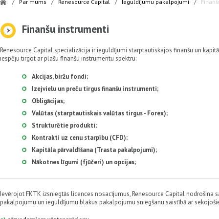
/
Par mums
/
Renesource Capital
/
Ieguldījumu pakalpojumi
/
Finanš
Finanšu instrumenti
Renesource Capital specializācija ir ieguldījumi starptautiskajos finanšu un kapitā
iespēju tirgot ar plašu finanšu instrumentu spektru:
Akcijas, biržu fondi;
Izejvielu un preču tirgus finanšu instrumenti;
Obligācijas;
Valūtas (starptautiskais valūtas tirgus - Forex);
Strukturētie produkti;
Kontrakti uz cenu starpību (CFD);
Kapitāla pārvaldīšana (Trasta pakalpojumi);
Nākotnes līgumi (fjūčeri) un opcijas;
Ievērojot FKTK izsniegtās licences nosacījumus, Renesource Capital nodrošina 
pakalpojumu un ieguldījumu blakus pakalpojumu sniegšanu saistībā ar sekojoši