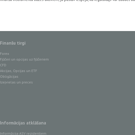
Finanšu tirgi
Forex
Fjūčeri un opcijas uz fjūčeriem
CFD
Akcijas, Opcijas un ETF
Obligācijas
Izejvielas un preces
Informācijas atklāšana
Informācija ASV rezidentiem