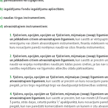
a)
pārvedamiem vērtspapīriem;
b)
ieguldījumu fondu ieguldījumu apliecībām;
c)
naudas tirgus instrumentiem;
d)
atvasinātajiem instrumentiem:
1.
fjūčeriem, opcijām, opcijām uz fjūčeriem, mijmaiņas (swap) līgumi
un jebkādiem citiem atvasinātajiem līgumiem
, kuri saistīti ar vērtspa
ienesīgumu vai citiem atvasinātajiem instrumentiem, finanšu indeksiem 
kuru nosacījumi paredz norēķinus naudā vai citos finanšu instrumentos;
2.
fjūčeriem, opcijām, opcijām uz fjūčeriem, mijmaiņas (swap) līgumi
un jebkādiem citiem atvasinātajiem līgumiem
, kuri saistīti ar precēm
naudā vai iespēju norēķināties naudā pēc kādas puses izvēles, ja tas nav s
saistību nepildīšanu vai līgumisko attiecību citādu pārtraukšanu;
3.
fjūčeru, opciju, opcijām uz fjūčeriem, mijmaiņas (swap) līgumiem u
atvasinātajiem līgumiem
, kuri saistīti ar precēm un kuru nosacījumi pare
piegādi, ja tos tirgo regulētajā tirgū vai daudzpusējā tirdzniecības sistēmā;
4.
fjūčeru, opciju, opcijām uz fjūčeriem, mijmaiņas (swap) līgumiem u
atvasinātajiem līgumiem
, kuri saistīti ar precēm, bet nav minēti LR Fina
3.panta, otrās daļas, ceturtā punkta "c" apakšpunktā, kuru nosacījumi pared
piegādi, kuri nav paredzēti komerciāliem mērķiem un kuriem ir citu atvasin