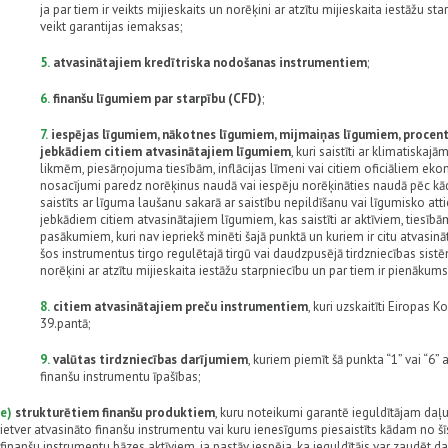
ja par tiem ir veikts mijieskaits un norēķini ar atzītu mijieskaita iestāžu s
veikt garantijas iemaksas;
5.
atvasinātajiem kredītriska nodošanas instrumentiem
;
6.
finanšu līgumiem par starpību (CFD)
;
7.
iespējas līgumiem, nākotnes līgumiem, mijmaiņas līgumiem, procen
jebkādiem citiem atvasinātajiem līgumiem
, kuri saistīti ar klimatisk
likmēm, piesārņojuma tiesībām, inflācijas līmeni vai citiem oficiāliem ek
nosacījumi paredz norēķinus naudā vai iespēju norēķināties naudā pēc kād
saistīts ar līguma laušanu sakarā ar saistību nepildīšanu vai līgumisko atti
jebkādiem citiem atvasinātajiem līgumiem, kas saistīti ar aktīviem, tiesīb
pasākumiem, kuri nav iepriekš minēti šajā punktā un kuriem ir citu atvasinā
šos instrumentus tirgo regulētajā tirgū vai daudzpusējā tirdzniecības sistēm
norēķini ar atzītu mijieskaita iestāžu starpniecību un par tiem ir pienākum
8.
citiem atvasinātajiem preču instrumentiem
, kuri uzskaitīti Eiropas 
39.pantā;
9.
valūtas tirdzniecības darījumiem
, kuriem piemīt šā punkta “1” vai “6
finanšu instrumentu īpašības;
e)
strukturētiem finanšu produktiem
, kuru noteikumi garantē ieguldītājam daļ
ietver atvasināto finanšu instrumentu vai kuru ienesīgums piesaistīts kādam no š
finanšu instrumentu bāzes aktīviem, ja pastāv iespēja, ka ieguldītājs var zaudēt d