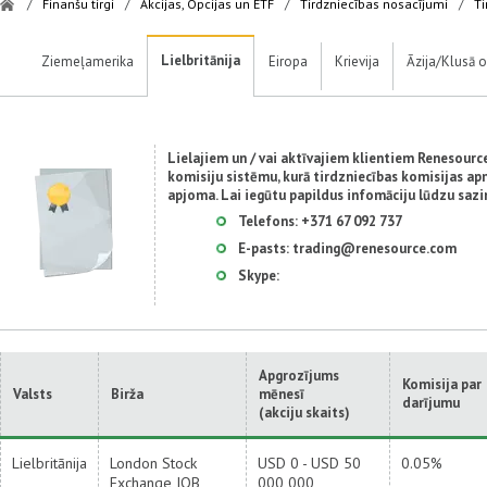
/
Finanšu tirgi
/
Akcijas, Opcijas un ETF
/
Tirdzniecības nosacījumi
/
Ti
Lielbritānija
Ziemeļamerika
Eiropa
Krievija
Āzija/Klusā 
Lielajiem un / vai aktīvajiem klientiem Renesource 
komisiju sistēmu, kurā tirdzniecības komisijas apm
apjoma. Lai iegūtu papildus infomāciju lūdzu sazin
Telefons:
+371 67 092 737
E-pasts:
trading@renesource.com
Skype:
Apgrozījums
Komisija par
Valsts
Birža
mēnesī
darījumu
(akciju skaits)
Lielbritānija
London Stock
USD 0 - USD 50
0.05%
Exchange IOB
000 000