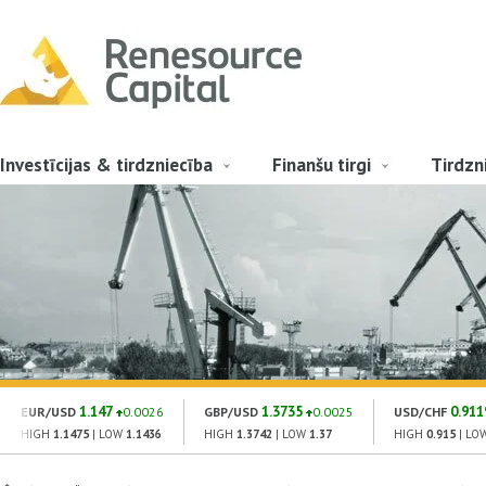
Investīcijas & tirdzniecība
Finanšu tirgi
Tirdzn
1.147
1.3735
0.911
EUR/USD
0.0026
GBP/USD
0.0025
USD/CHF
HIGH
1.1475
| LOW
1.1436
HIGH
1.3742
| LOW
1.37
HIGH
0.915
| LO