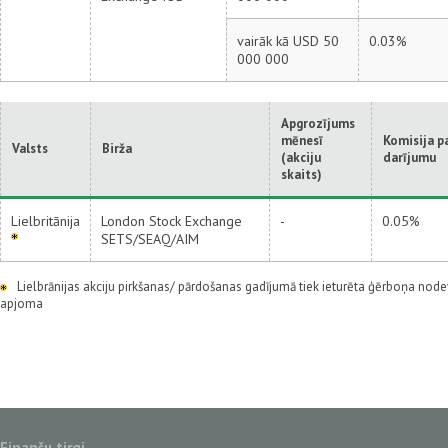
vairāk kā USD 50
0.03%
000 000
Apgrozījums
mēnesī
Komisija p
Valsts
Birža
(akciju
darījumu
skaits)
Lielbritānija
London Stock Exchange
-
0.05%
SETS/SEAQ/AIM
Lielbrānijas akciju pirkšanas/ pārdošanas gadījumā tiek ieturēta ģērboņa no
apjoma
Finanšu tirgi