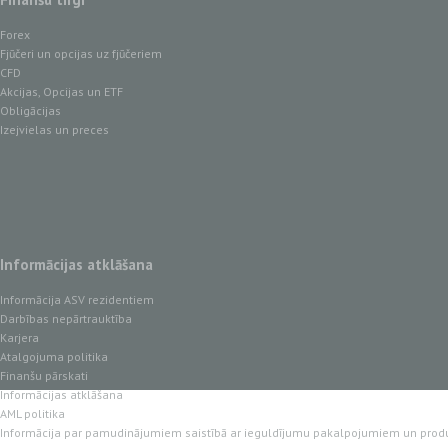
Forex
Fjūčeri un opcijas uz fjūčeriem
CFD
Akcijas, Opcijas un ETF
Obligācijas
Izejvielas un preces
Informācijas atklāšana
Informācija ASV rezidentiem
Darbības nepārtrauktība
Karjera
Atalgojuma politika
Finanšu pārskati
Informācijas atklāšana
AML politika
Informācija par pamudinājumiem saistībā ar ieguldījumu pakalpojumiem un prod