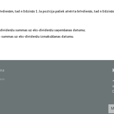
vdienām, tad n līdzinās 1. Ja pozīcija paliek atvērta brīvdienās, tad n līdzinās
o dividenžu summas uz eks-dividenžu saņemšanas datumu;
no summas uz eks-dividenžu izmaksāšanas datumu.
ana
tiem
D