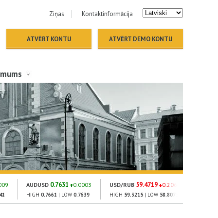
Ziņas
Kontaktinformācija
ATVĒRT KONTU
ATVĒRT DEMO KONTU
 mums
0.7631
59.4719
009
AUDUSD
0.0003
USD/RUB
0.2064
GOLD
41
HIGH
0.7661
| LOW
0.7639
HIGH
59.3215
| LOW
58.8075
HIGH
1