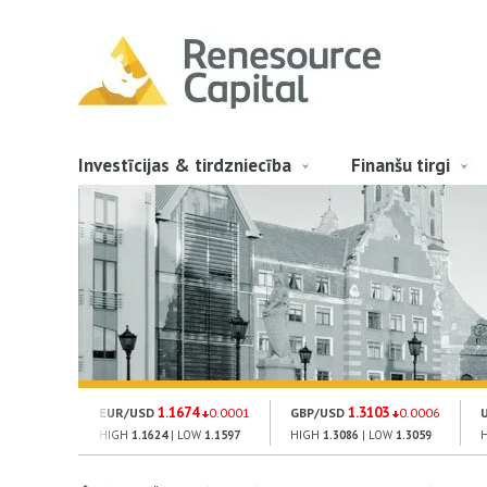
Investīcijas & tirdzniecība
Finanšu tirgi
1.1674
1.3103
EUR/USD
0.0001
GBP/USD
0.0006
HIGH
1.1624
| LOW
1.1597
HIGH
1.3086
| LOW
1.3059