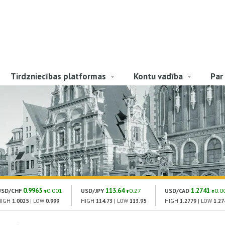
Tirdzniecības platformas
Kontu vadība
Par
0.9965
113.64
1.2741
USD/CHF
0.001
USD/JPY
0.27
USD/CAD
0.0
HIGH
1.0025
| LOW
0.999
HIGH
114.73
| LOW
113.95
HIGH
1.2779
| LOW
1.27