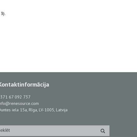
 3).
Kontaktinformācija
+371 67 092 737
info@renesource.com
untes iela 15a, Rīga, LV-1005, Latvija