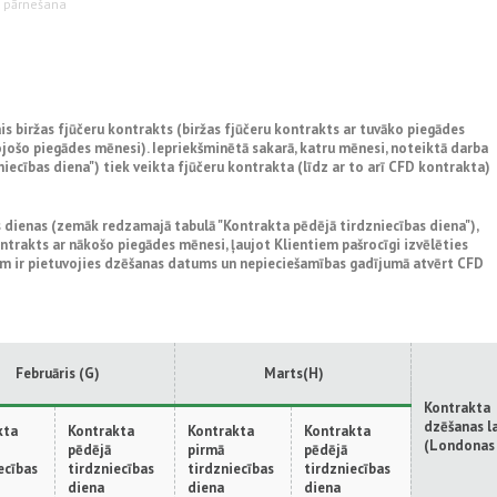
u pārnešana
s biržas fjūčeru kontrakts (biržas fjūčeru kontrakts ar tuvāko piegādes
jošo piegādes mēnesi). Iepriekšminētā sakarā, katru mēnesi, noteiktā darba
ecības diena") tiek veikta fjūčeru kontrakta (līdz ar to arī CFD kontrakta)
 dienas (zemāk redzamajā tabulā "Kontrakta pēdējā tirdzniecības diena"),
trakts ar nākošo piegādes mēnesi, ļaujot Klientiem pašrocīgi izvēlēties
uram ir pietuvojies dzēšanas datums un nepieciešamības gadījumā atvērt CFD
Februāris (G)
Marts(H)
Kontrakta
dzēšanas l
kta
Kontrakta
Kontrakta
Kontrakta
(Londonas 
pēdējā
pirmā
pēdējā
ecības
tirdzniecības
tirdzniecības
tirdzniecības
diena
diena
diena