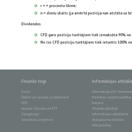
r = = procentu likme;
n = dienu skaits (ja atvērtā pozīcija nav atstāta uz brī
Dividendes
CFD garo pozīciju turētājiem tiek izmaksāta 90% n
No īso CFD pozīciju turētājiem tiek ieturēts 100% 
Finanšu tirgi
Informācijas atklāš
Forex
Informācija ASV reziden
Fjūčeri un opcijas uz fjūčeriem
Darbības nepārtrauktība
CFD
Karjera
Akcijas, Opcijas un ETF
Finanšu pārskati
Obligācijas
Informācijas atklāšana
Izejvielas un preces
Atalgojuma politika
AML politika