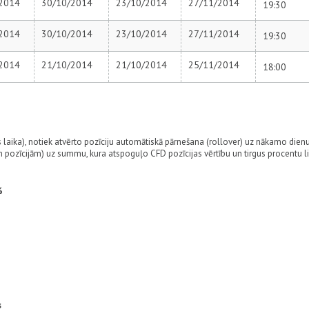
2014
30/10/2014
23/10/2014
27/11/2014
19:30
2014
30/10/2014
23/10/2014
27/11/2014
19:30
2014
21/10/2014
21/10/2014
25/11/2014
18:00
 laika), notiek atvērto pozīciju automātiskā pārnešana (rollover) uz nākamo dienu
ām pozīcijām) uz summu, kura atspoguļo CFD pozīcijas vērtību un tirgus procentu l
%
s