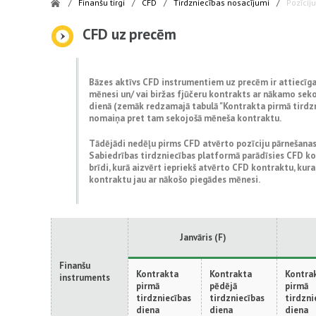
/
Finanšu tirgi
/
CFD
/
Tirdzniecības nosacījumi
/
Pozīcij
CFD uz precēm
Bāzes aktīvs CFD instrumentiem uz precēm ir attiecīgai
mēnesi un/ vai biržas fjūčeru kontrakts ar nākamo seko
dienā (zemāk redzamajā tabulā "Kontrakta pirmā tirdzni
nomaiņa pret tam sekojošā mēneša kontraktu.
Tādējādi nedēļu pirms CFD atvērto pozīciju pārnešanas
Sabiedrības tirdzniecības platformā parādīsies CFD kon
brīdi, kurā aizvērt iepriekš atvērto CFD kontraktu, k
kontraktu jau ar nākošo piegādes mēnesi.
Janvāris (F)
Finanšu
Kontrakta
Kontrakta
Kontra
instruments
pirmā
pēdējā
pirmā
tirdzniecības
tirdzniecības
tirdzni
diena
diena
diena