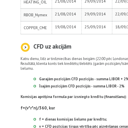
21/08/2014
29/09/2014
22/09/
HEATING_OIL
21/08/2014
29/09/2014
22/09/
RBOB_Nymex
19/08/2014
25/09/2014
18/09/
COPPER_CME
СFD uz akcijām
Katru dienu, līdz ar tirdzniecības dienas beigām (22:00 pēc Londonas
Rezultātā, klienta konts tiek kreditēts/debitēts (garām pozīcijām/īs
lielumu.
Garajām pozīcijām CFD pozīcijās - summa LIBOR + 2
Īsajām pozīcijām CFD pozīcijās - summa LIBOR - 2%
Komisijas aprēķina formula par izsniegto kredītu (finansēšanu):
f=(v*r*n)/360, kur
f = dienas komisijas lielums par kredītu;
v = CFD pozīcijas tirgus vērtība pēc aizvēršanas cena