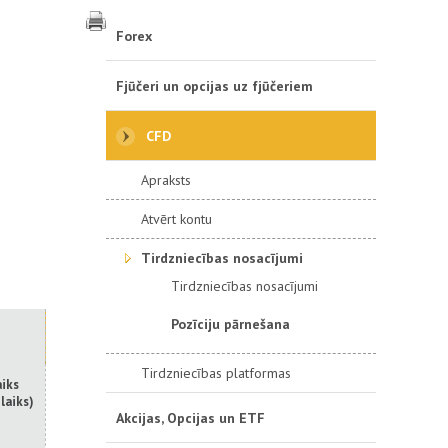
Forex
Fjūčeri un opcijas uz fjūčeriem
CFD
Apraksts
Atvērt kontu
Tirdzniecības nosacījumi
Tirdzniecības nosacījumi
Pozīciju pārnešana
Tirdzniecības platformas
aiks
laiks)
Akcijas, Opcijas un ETF