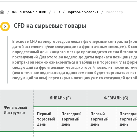
/
Финансовые рынки
/
CFD
/
Торговые условия
/
Ролловер
CFD на сырьевые товары
В основе CFD на энергоресурсы лежат фьючерсные контракты (ко
датой истечения и/или следующие за фронтальным месяцем). В связ
определенный день каждого месяца производится смена базовог
последующий. Для этого, за неделю до даты переката позиции (с 
контрактов можно ознакомиться в таблице) в торговой платформ
следующий за фронтальным месяц, который позволит после истеч
(или в течение недели, когда одновременно будет торговаться ис
следующий за ним) переоткрыть позицию уже со следующей датой 
ЯНВАРЬ (F)
ФЕВРАЛЬ (G)
Финансовый
Инструмент
Первый
Последний
Первый
Последн
торговый
торговый
торговый
торговы
день
день
день
день