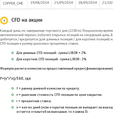
19/08/2014
25/09/2014
18/09/2014
21/10
COPPER_CME
СFD на акции
Каждый день, по завершению торгового дня (22:00 по Лондонскому време
автоматический перенос (rollover) открытых позиций на следующий день. В 
дебетуется / кредитуется (для длинных позиций / для коротких позиций) 
СFD позиции и размер рыночных процентных ставок.
Для длинных CFD позиций - сумма LIBOR + 2%
Для коротких CFD позиций - сумма LIBOR - 2%
Формула расчета комиссии за предоставленный кредит(финансирование)
f=(v*r*n)/360, где
f = размер дневной комиссии по кредиту;
v = рыночная стоимость CFD позиции по цене закрытия;
r = процентная ставка;
n = кол-во дней (если открытая позиция не выпадает на выходн
остается открытой на выходные, то n равна 3).