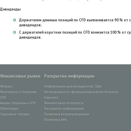
Дивиденды
Держателям длинных позиций по CFD выплачивается 90 % от с
дивидендов;
С держателей коротких позиций по CFD взимается 100 % от су
дивидендов.
Финансовые рынки
Раскрытие информации
Форекс
Информация для резидентов США
Фьючерсы и Опционы
Непрерывность функционирования бизнеса
CFD
Карьера
Акции, Опционы и ETF
Финансовая отчетность
Облигации
Раскрытие информации
Сырьевые товары
Политика вознаграждения
Политика AML