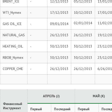
BRENT_ICE
-
12/12/2013
05/12/2013
13/01/2
WTI_Nymex
-
17/12/2013
10/12/2013
17/01/2
02/01/2014
11/02/2
GAS OIL_ICE
-
09/01/2014
NATURAL_GAS
-
26/12/2013
26/12/2013
19/12/2
HEATING_OIL
-
30/12/2013
30/12/2013
23/12/2
RBOB_Nymex
-
30/12/2013
30/12/2013
23/12/2
COPPER_CME
-
26/12/2013
26/12/2013
6/26/20
АПРЕЛЬ (J)
МАЙ (K)
Финансовый
Инструмент
Первый
Последний
Первый
После