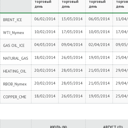
торговый
торговый
торговый
торго
день
день
день
день
06/02/2014
13/03/2014
06/03/2014
11/04
BRENT_ICE
10/02/2014
17/03/2014
10/03/2014
17/04
WTI_Nymex
04/03/2014
09/04/2014
02/04/2014
09/05
GAS OIL_ICE
18/02/2014
26/03/2014
19/03/2014
25/04
NATURAL_GAS
20/02/2014
28/03/2014
21/03/2014
29/04
HEATING_OIL
20/02/2014
28/03/2014
21/03/2014
29/04
RBOB_Nymex
18/02/2014
26/03/2014
19/03/2014
25/04
COPPER_CME
ИЮЛЬ (N)
АВГУСТ (Q)