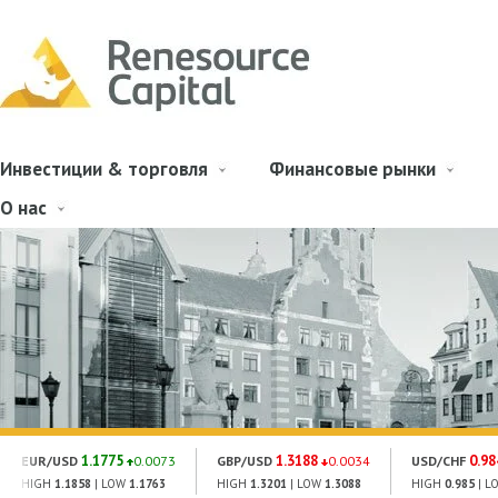
Инвестиции & торговля
Финансовые рынки
О нас
1.1775
1.3188
0.98
EUR/USD
0.0073
GBP/USD
0.0034
USD/CHF
HIGH
1.1858
| LOW
1.1763
HIGH
1.3201
| LOW
1.3088
HIGH
0.985
| L