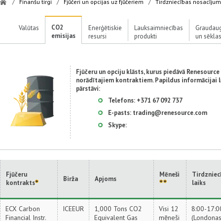
/
Finanšu tirgi
/
Fjūčeri un opcijas uz fjūčeriem
/
Tirdzniecības nosacījum
CO2
Valūtas
Enerģētiskie
Lauksaimniecības
Graudaug
emisijas
resursi
produkti
un sēkla
Fjūčeru un opciju klāsts, kurus piedāvā Renesource
norādītajiem kontraktiem. Papildus informācijai 
pārstāvi:
Telefons:
+371 67 092 737
E-pasts:
trading@renesource.com
Skype:
Fjūčeru
Mēneši
Tirdzniec
Birža
Apjoms
kontrakts
laiks
ECX Carbon
ICEEUR
1,000 Tons CO2
Visi 12
8:00-17:0
Financial Instr.
Equivalent Gas
mēneši
(Londonas 