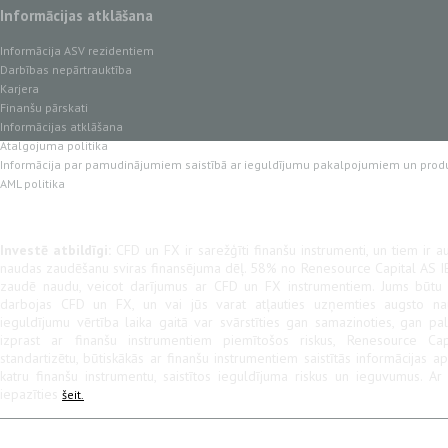
Informācijas atklāšana
Informācija ASV rezidentiem
Darbības nepārtrauktība
Karjera
Finanšu pārskati
Informācijas atklāšana
Atalgojuma politika
Informācija par pamudinājumiem saistībā ar ieguldījumu pakalpojumiem un prod
AML politika
Investē atbildīgi:
CFD un FX ir sarežģīti finanšu instrumenti, un tiem ir au
naudas zaudēšanu sviras finansējuma dēļ. 58% no Renesource Capital AS IB
zaudē naudu, veicot darījumus ar CFD un FX instrumentiem. Jums būtu jā
darbojas CFD un FX, un vai jūs varat atļauties uzņemties augsto na
ieguldījumu vērtība laika gaitā var svārstīties gan samazinoties, gan pal
izprast ar finanšu instrumentiem piemītošos riskus, Renesource Cap
standartizētu, būtiskākās ar finanšu instrumentiem saistītās informācijas a
katru finanšu instrumentu, saistītos ieguldījuma riskus un ieguvumus. A
iepazīties
šeit.