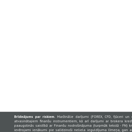
Brīdinājums par riskiem.
Maržinālie darījumi (FOREX, CFD, fjūceri un 
atvasinātajiem finanšu instrumentiem, kā arī darījumi ar brokera kredī
paaugstinās saistībā ar Finanšu nodrošinājuma (turpmāk tekstā - FN) k
ievērojami ienākumi pie salīdzinoši neliela ieguldījuma līmeņa, gan