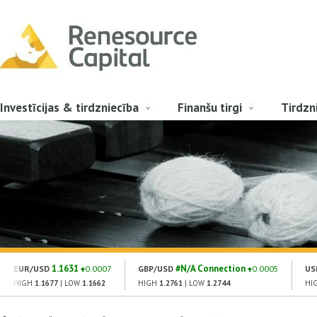
Investīcijas & tirdzniecība
Finanšu tirgi
Tirdzn
1.1631
#N/A Connection
EUR/USD
0.0007
GBP/USD
0.0005
US
HIGH
1.1677
| LOW
1.1662
HIGH
1.2761
| LOW
1.2744
HI