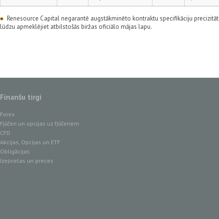
Renesource Capital negarantē augstākminēto kontraktu specifikāciju precizitāti.
lūdzu apmeklējiet atbilstošās biržas oficiālo mājas lapu.
Finanšu tirgi
Forex
Fjūčeri un opcijas uz fjūčeriem
CFD
Akcijas, Opcijas un ETF
Obligācijas
Izejvielas un preces