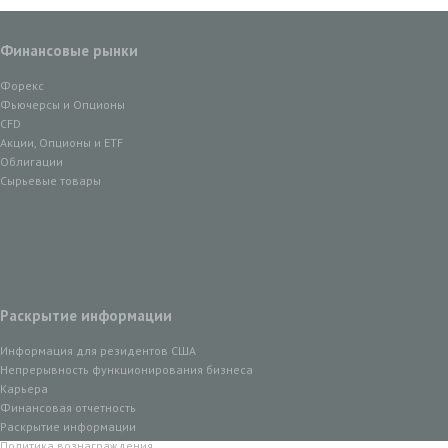
Финансовые рынки
Форекс
Фьючерсы и Опционы
CFD
Акции, Опционы и ETF
Облигации
Сырьевые товары
Раскрытие информации
Информация для резидентов США
Непрерывность функционирования бизнеса
Карьера
Финансовая отчетность
Раскрытие информации
Политика вознаграждения