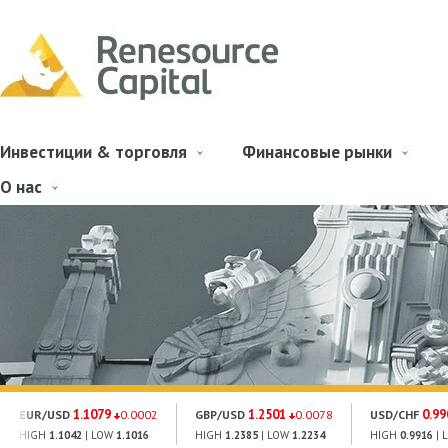
Инвестиции & торговля
Финансовые рынки
О нас
1.1079
1.2501
0.99
EUR/USD
0.0002
GBP/USD
0.0078
USD/CHF
HIGH
1.1042
| LOW
1.1016
HIGH
1.2385
| LOW
1.2234
HIGH
0.9916
| 