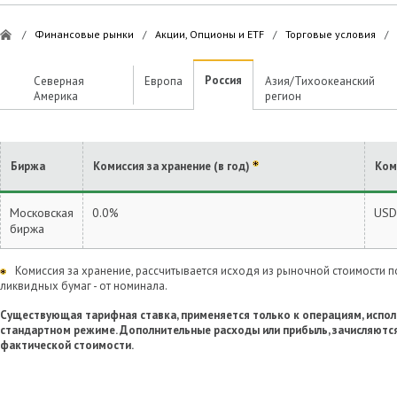
/
Финансовые рынки
/
Акции, Опционы и ETF
/
Торговые условия
/
Россия
Северная
Европа
Азия/Тихоокеанский
Америка
регион
Биржа
Комиссия за хранение (в год)
Ком
Московская
0.0%
USD
биржа
Комиссия за хранение, рассчитывается исходя из рыночной стоимости по
ликвидных бумаг - от номинала.
Существующая тарифная ставка, применяется только к операциям, испо
стандартном режиме. Дополнительные расходы или прибыль, зачисляются
фактической стоимости.