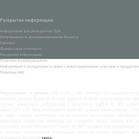
Раскрытие информации
Информация для резидентов США
Непрерывность функционирования бизнеса
Карьера
Финансовая отчетность
Раскрытие информации
Политика вознаграждения
Информация о поощрениях в связи с инвестиционными услугами и продуктам
Политика AML
Уведомление о рисках:
CFD и FX – это сложные финансовый инстр
высоким риском быстрой потери средств в связи использованием кр
частных инвесторов работающих с Renesource Capital AS IBS теряю
рынке CFD и FX. Вам необходимо оценить уровень ваших знаний о тор
а также решить, принимаете ли вы высокий риск потери собственны
инвестиций может как снизиться, так и вырасти. Чтобы помочь вам 
связанные риски, Renesource Capital AS IBS составил ряд документов 
в которых разъясняются возможные риски и выгода каждого фина
документы доступны
здесь.