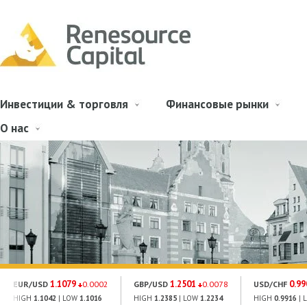
Инвестиции & торговля
Финансовые рынки
О нас
1.1079
1.2501
0.99
EUR/USD
0.0002
GBP/USD
0.0078
USD/CHF
HIGH
1.1042
| LOW
1.1016
HIGH
1.2385
| LOW
1.2234
HIGH
0.9916
| 