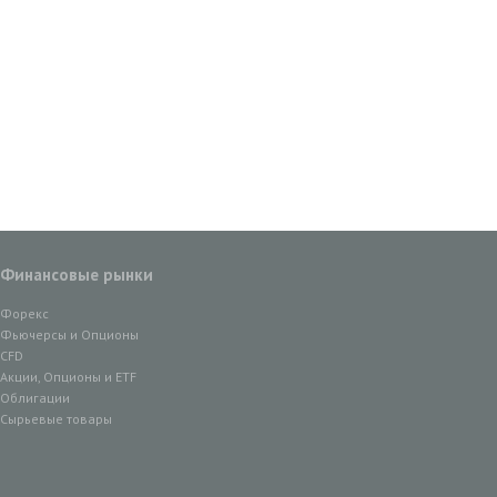
Финансовые рынки
Форекс
Фьючерсы и Опционы
CFD
Акции, Опционы и ETF
Облигации
Сырьевые товары