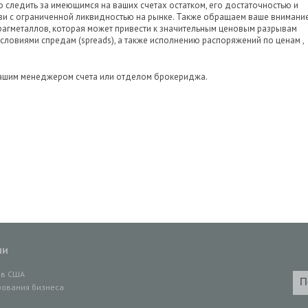
следить за имеющимся на ваших счетах остатком, его достаточностью и
зи с ограниченной ликвидностью на рынке. Также обращаем ваше внимани
агметаллов, которая может привести к значительным ценовым разрывам
словиями спредам (spreads), а также исполнению распоряжений по ценам ,
Вашим менеджером счета или отделом брокериджа.
ии
ов США
ования бизнеса