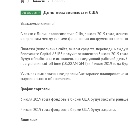
/
Новости
/
Новости
День независимости США
28.06.2019
Уважаемые клиенты!
В связи с Днем независимости в США, 4 июля 2019 года, дене
и переводы между счетами финансовых инструментов клиентов
Платежи (пополнение счёта, вывод средств, переводы между 
Renesource Capital AS IBS получит от клиентов 3 июля 2019 года
будут обработаны и исполнены на следующий рабочий день 5 
наступления cut-off time (10:00 AM GMT) и 4 июля 2019 года б
Учитывая вышесказанное, просим Вас заранее планировать ож
маржинального обеспечения.
График торговли:
3 июля 2019 года фондовые биржи США будут закрыты раньше
4 июля 2019 года фондовые биржи США будут закрыты.
Внимание!