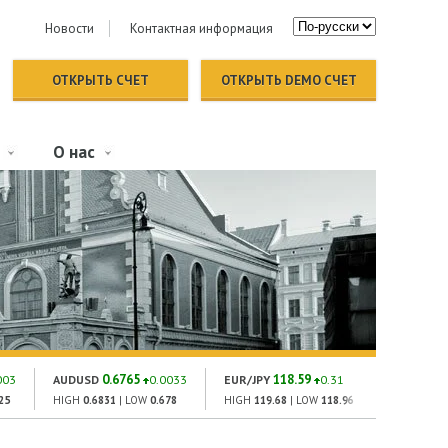
Новости
Контактная информация
ОТКРЫТЬ СЧЕТ
ОТКРЫТЬ DEMO СЧЕТ
О нас
0.6765
118.59
151
003
AUDUSD
0.0033
EUR/JPY
0.31
GOLD
25
HIGH
0.6831
| LOW
0.678
HIGH
119.68
| LOW
118.96
HIGH
1504