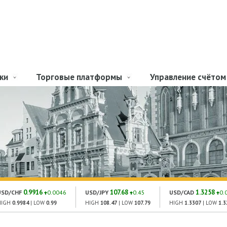
ки
Торговые платформы
Управление счётом
0.9916
107.68
1.3258
USD/CHF
0.0046
USD/JPY
0.45
USD/CAD
0.
HIGH
0.9984
| LOW
0.99
HIGH
108.47
| LOW
107.79
HIGH
1.3307
| LOW
1.3