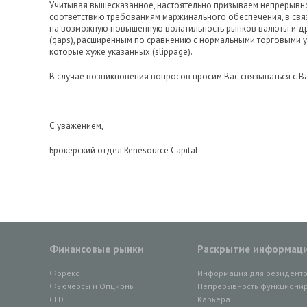
Учитывая вышесказанное, настоятельно призываем непрерывно 
соответствию требованиям маржинального обеспечения, в свя
на возможную повышенную волатильность рынков валюты и др
(gaps), расширенным по сравнению с нормальными торговыми у
которые хуже указанных (slippage).
В случае возникновения вопросов просим Вас связываться с 
С уважением,
Брокерский отдел Renesource Capital
Финансовые рынки
Раскрытие информац
Форекс
Информация для резидент
Фьючерсы и Опционы
Непрерывность функционир
CFD
Карьера