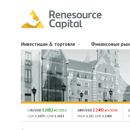
Инвестиции & торговля
Финансовые рын
1.1012
1.2492
EUR/USD
0.0016
GBP/USD
0.0008
HIGH
1.1073
| LOW
1.1023
HIGH
1.25
| LOW
1.2438