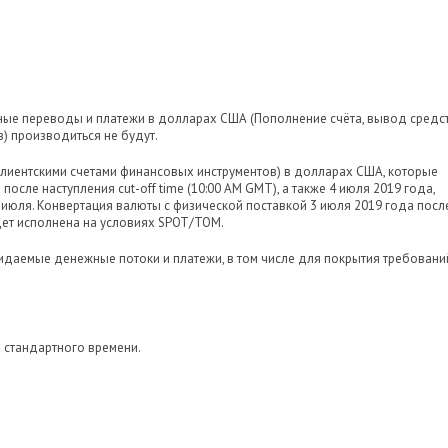
жные переводы и платежи в долларах США (Пополнение счёта, вывод средс
) производиться не будут.
клиентскими счетами финансовых инструментов) в долларах США, которые
 после наступления cut-off time (10:00 AM GMT), а также 4 июля 2019 года,
июля. Конвертация валюты с физической поставкой 3 июля 2019 года посл
удет исполнена на условиях SPOT/TOM.
идаемые денежные потоки и платежи, в том числе для покрытия требовани
 стандартного времени.